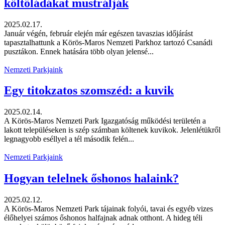
költőládákat mustrálják
2025.02.17.
Január végén, február elején már egészen tavaszias időjárást
tapasztalhattunk a Körös-Maros Nemzeti Parkhoz tartozó Csanádi
pusztákon. Ennek hatására több olyan jelensé...
Nemzeti Parkjaink
Egy titokzatos szomszéd: a kuvik
2025.02.14.
A Körös-Maros Nemzeti Park Igazgatóság működési területén a
lakott településeken is szép számban költenek kuvikok. Jelenlétükről
legnagyobb eséllyel a tél második felén...
Nemzeti Parkjaink
Hogyan telelnek őshonos halaink?
2025.02.12.
A Körös-Maros Nemzeti Park tájainak folyói, tavai és egyéb vizes
élőhelyei számos őshonos halfajnak adnak otthont. A hideg téli