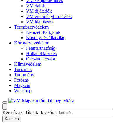
VM / Fajbook hírek
VM dalok
VM díjátadók
VM eredményhirdetések
VM kiállítások
Természetvédelem
Nemzeti Parkjaink
Növény- és állatvilág
Környezetvédelem
Fenntarthatóság
Hulladékkezelés
Öko-tudatosság
Klímavédelem
Turizmus
Tudomány
Fotózás
Magazin
Webshop
Keresés az alábbi kulcsszóra: