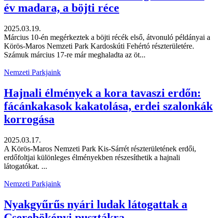
év madara, a böjti réce
2025.03.19.
Március 10-én megérkeztek a böjti récék első, átvonuló példányai a
Körös-Maros Nemzeti Park Kardoskúti Fehértó részterületére.
Számuk március 17-re már meghaladta az öt...
Nemzeti Parkjaink
Hajnali élmények a kora tavaszi erdőn:
fácánkakasok kakatolása, erdei szalonkák
korrogása
2025.03.17.
A Körös-Maros Nemzeti Park Kis-Sárrét részterületének erdői,
erdőfoltjai különleges élményekben részesíthetik a hajnali
látogatókat. ...
Nemzeti Parkjaink
Nyakgyűrűs nyári ludak látogattak a
Cserebökényi pusztákra