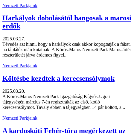
Nemzeti Parkjaink
Harkályok dobolásától hangosak a marosi
erdők
2025.03.27.
Tévedés azt hinni, hogy a harkályok csak akkor kopogtatják a fákat,
ha táplálék után kutatnak. A Körös-Maros Nemzeti Park Maros-ártér
részterületét járva érdemes figyel...
Nemzeti Parkjaink
Költésbe kezdtek a kerecsensólymok
2025.03.20.
A Körös-Maros Nemzeti Park Igazgatóság Kígyós-Ugrai
tájegységén március 7-én regisztrálták az első, kotló
kerecsensólymot. Tavaly ebben a tájegységben 14 pár költött, a...
Nemzeti Parkjaink
A kardoskúti Fehér-tóra megérkezett az