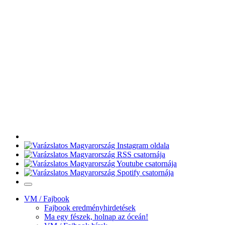
VM / Fajbook
Fajbook eredményhirdetések
Ma egy fészek, holnap az óceán!