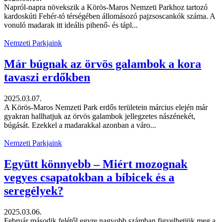
Napról-napra növekszik a Körös-Maros Nemzeti Parkhoz tartozó
kardoskúti Fehér-tó térségében állomásozó pajzsoscankók száma. A
vonuló madarak itt ideális pihenő- és tápl...
Nemzeti Parkjaink
Már búgnak az örvös galambok a kora
tavaszi erdőkben
2025.03.07.
A Körös-Maros Nemzeti Park erdős területein március elején már
gyakran hallhatjuk az örvös galambok jellegzetes nászénekét,
búgását. Ezekkel a madarakkal azonban a váro...
Nemzeti Parkjaink
Együtt könnyebb – Miért mozognak
vegyes csapatokban a bíbicek és a
seregélyek?
2025.03.06.
Február második felétől egyre nagyobb számban figyelhetjük meg a