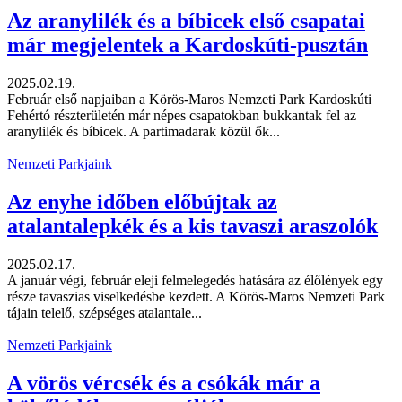
Az aranylilék és a bíbicek első csapatai
már megjelentek a Kardoskúti-pusztán
2025.02.19.
Február első napjaiban a Körös-Maros Nemzeti Park Kardoskúti
Fehértó részterületén már népes csapatokban bukkantak fel az
aranylilék és bíbicek. A partimadarak közül ők...
Nemzeti Parkjaink
Az enyhe időben előbújtak az
atalantalepkék és a kis tavaszi araszolók
2025.02.17.
A január végi, február eleji felmelegedés hatására az élőlények egy
része tavaszias viselkedésbe kezdett. A Körös-Maros Nemzeti Park
tájain telelő, szépséges atalantale...
Nemzeti Parkjaink
A vörös vércsék és a csókák már a