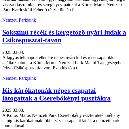
visszaérkező bíbic- és seregélycsapatokat a Körös-Maros Nemzeti
Park Kardoskúti Fehértó részterületén f...
Nemzeti Parkjaink
Sokszínű récék és kergetőző nyári ludak a
Csikóspusztai-tavon
2025.03.04.
A fagyos téli napok ellenére népes nyári lúd és récecsapatokkal
találkozhatunk a Körös-Maros Nemzeti Park Makói Tájegységében
fekvő Csikóspusztai-tavon. Ez a kis tó a t...
Nemzeti Parkjaink
Kis kárókatonák népes csapatai
látogattak a Cserebökényi pusztákra
2025.03.03.
A Körös-Maros Nemzeti Park Cserebökény részterületén néhány
napig kis kárókatonák több százas csapatait látták a nemzeti park
munkatársai. ...