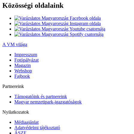
Közösségi oldalaink
A VM világa
Impresszum
Fotópályázat
Magazin
Webshop
Fajbook
Partnereink
Támogatóink és partnereink
Magyar nemzetipark-igazgatóságok
Nyilatkozatok
Médiaajánlat
Adatvédelmi tájékoztató
ÁSZF