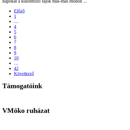
napokat a különböző fajok más-más módon ...
Előző
1
…
4
5
6
7
8
9
10
…
42
Következő
Támogatóink
VMöko ruházat