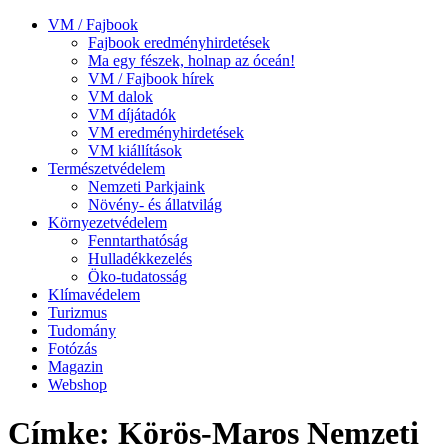
VM / Fajbook
Fajbook eredményhirdetések
Ma egy fészek, holnap az óceán!
VM / Fajbook hírek
VM dalok
VM díjátadók
VM eredményhirdetések
VM kiállítások
Természetvédelem
Nemzeti Parkjaink
Növény- és állatvilág
Környezetvédelem
Fenntarthatóság
Hulladékkezelés
Öko-tudatosság
Klímavédelem
Turizmus
Tudomány
Fotózás
Magazin
Webshop
Címke: Körös-Maros Nemzeti