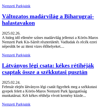
Nemzeti Parkjaink
Változatos madárvilág a Biharugrai-
halastavakon
2025.02.26.
A hideg idő ellenére színes madárvilág jellemzi a Körös-Maros
Nemzeti Park Kis-Sárrét részterületét. Vadludak és récék ezrei
népesítik be az itteni vizes élőhelyeket....
Nemzeti Parkjaink
Látványos légi csata: kékes rétihéják
csaptak össze a székkutasi pusztán
2025.02.24.
Február elején látványos légi csatát figyeltek meg a székkutasi
gyepek felett a Körös-Maros Nemzeti Park Igazgatóság
munkatársai. Két kékes rétihéja vívott kemény küzde...
Nemzeti Parkjaink