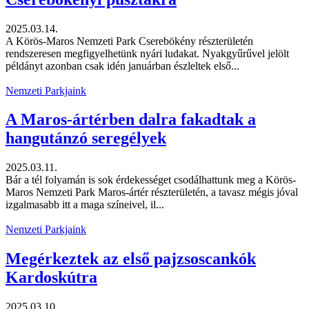
2025.03.14.
A Körös-Maros Nemzeti Park Cserebökény részterületén
rendszeresen megfigyelhetünk nyári ludakat. Nyakgyűrűvel jelölt
példányt azonban csak idén januárban észleltek első...
Nemzeti Parkjaink
A Maros-ártérben dalra fakadtak a
hangutánzó seregélyek
2025.03.11.
Bár a tél folyamán is sok érdekességet csodálhattunk meg a Körös-
Maros Nemzeti Park Maros-ártér részterületén, a tavasz mégis jóval
izgalmasabb itt a maga színeivel, il...
Nemzeti Parkjaink
Megérkeztek az első pajzsoscankók
Kardoskútra
2025.03.10.