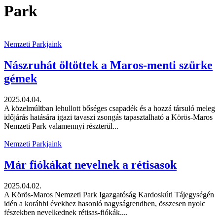
Park
Nemzeti Parkjaink
Nászruhát öltöttek a Maros-menti szürke
gémek
2025.04.04.
A közelmúltban lehullott bőséges csapadék és a hozzá társuló meleg
időjárás hatására igazi tavaszi zsongás tapasztalható a Körös-Maros
Nemzeti Park valamennyi részterül...
Nemzeti Parkjaink
Már fiókákat nevelnek a rétisasok
2025.04.02.
A Körös-Maros Nemzeti Park Igazgatóság Kardoskúti Tájegységén
idén a korábbi évekhez hasonló nagyságrendben, összesen nyolc
fészekben nevelkednek rétisas-fiókák....