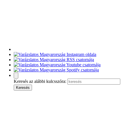
Keresés az alábbi kulcsszóra: