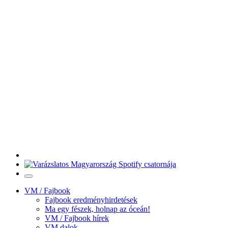
VM / Fajbook
Fajbook eredményhirdetések
Ma egy fészek, holnap az óceán!
VM / Fajbook hírek
VM dalok