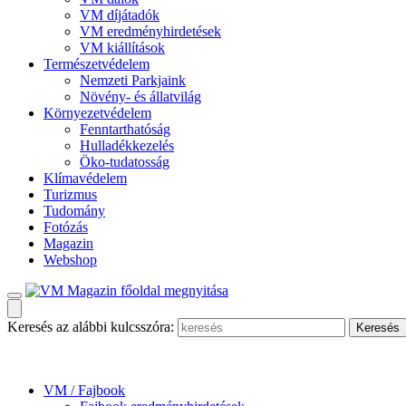
VM díjátadók
VM eredményhirdetések
VM kiállítások
Természetvédelem
Nemzeti Parkjaink
Növény- és állatvilág
Környezetvédelem
Fenntarthatóság
Hulladékkezelés
Öko-tudatosság
Klímavédelem
Turizmus
Tudomány
Fotózás
Magazin
Webshop
Keresés az alábbi kulcsszóra:
VM / Fajbook