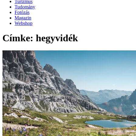
Turizmus
Tudomány
Fotózás
Magazin
Webshop
Címke: hegyvidék