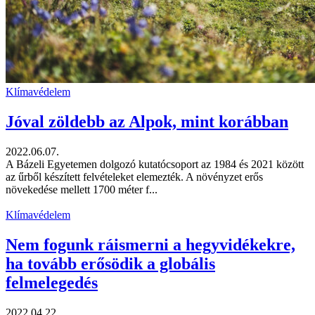
Klímavédelem
Jóval zöldebb az Alpok, mint korábban
2022.06.07.
A Bázeli Egyetemen dolgozó kutatócsoport az 1984 és 2021 között
az űrből készített felvételeket elemezték. A növényzet erős
növekedése mellett 1700 méter f...
Klímavédelem
Nem fogunk ráismerni a hegyvidékekre,
ha tovább erősödik a globális
felmelegedés
2022.04.22.