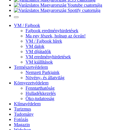
VM / Fajbook
Fajbook eredményhirdetések
Ma egy fészek, holnap az óceán!
VM / Fajbook hírek
VM dalok
VM díjátadók
VM eredményhirdetések
VM kiállítások
Természetvédelem
Nemzeti Parkjaink
Növény- és állatvilág
Környezetvédelem
Fenntarthatóság
Hulladékkezelés
Öko-tudatosság
Klímavédelem
Turizmus
Tudomány
Fotózás
Magazin
Webshop