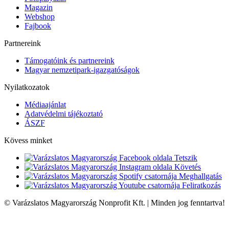
Magazin
Webshop
Fajbook
Partnereink
Támogatóink és partnereink
Magyar nemzetipark-igazgatóságok
Nyilatkozatok
Médiaajánlat
Adatvédelmi tájékoztató
ÁSZF
Kövess minket
Tetszik
Követés
Meghallgatás
Feliratkozás
© Varázslatos Magyarország Nonprofit Kft. | Minden jog fenntartva!