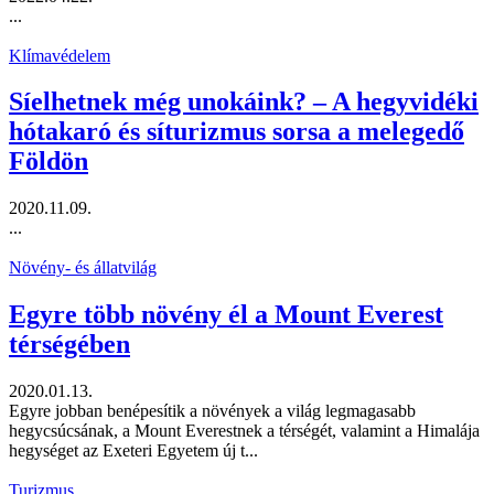
...
Klímavédelem
Síelhetnek még unokáink? – A hegyvidéki
hótakaró és síturizmus sorsa a melegedő
Földön
2020.11.09.
...
Növény- és állatvilág
Egyre több növény él a Mount Everest
térségében
2020.01.13.
Egyre jobban benépesítik a növények a világ legmagasabb
hegycsúcsának, a Mount Everestnek a térségét, valamint a Himalája
hegységet az Exeteri Egyetem új t...
Turizmus