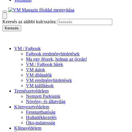
Keresés az alábbi kulcsszóra:
VM / Fajbook
Fajbook eredményhirdetések
Ma egy fészek, holnap az óceán!
VM / Fajbook hírek
VM dalok
VM díjátadók
VM eredményhirdetések
VM kiállítások
Természetvédelem
Nemzeti Parkjaink
Növény- és állatvilág
Környezetvédelem
Fenntarthatóság
Hulladékkezelés
Öko-tudatosság
Klímavédelem