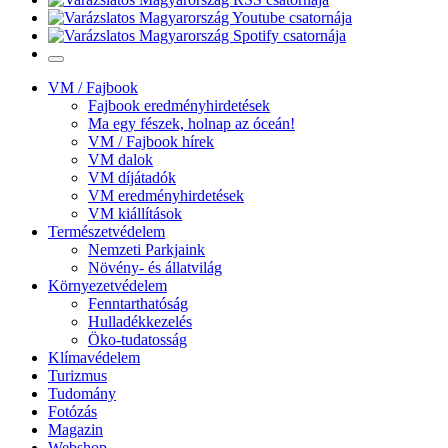
VM / Fajbook
Fajbook eredményhirdetések
Ma egy fészek, holnap az óceán!
VM / Fajbook hírek
VM dalok
VM díjátadók
VM eredményhirdetések
VM kiállítások
Természetvédelem
Nemzeti Parkjaink
Növény- és állatvilág
Környezetvédelem
Fenntarthatóság
Hulladékkezelés
Öko-tudatosság
Klímavédelem
Turizmus
Tudomány
Fotózás
Magazin
Webshop