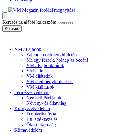
Keresés az alábbi kulcsszóra:
VM / Fajbook
Fajbook eredményhirdetések
Ma egy fészek, holnap az óceán!
VM / Fajbook hírek
VM dalok
VM díjátadók
VM eredményhirdetések
VM kiállítások
Természetvédelem
Nemzeti Parkjaink
Növény- és állatvilág
Környezetvédelem
Fenntarthatóság
Hulladékkezelés
Öko-tudatosság
Klímavédelem