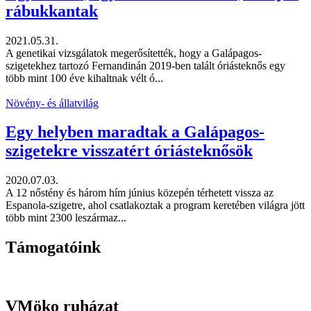
rábukkantak
2021.05.31.
A genetikai vizsgálatok megerősítették, hogy a Galápagos-
szigetekhez tartozó Fernandinán 2019-ben talált óriásteknős egy
több mint 100 éve kihaltnak vélt ó...
Növény- és állatvilág
Egy helyben maradtak a Galápagos-
szigetekre visszatért óriásteknősök
2020.07.03.
A 12 nőstény és három hím június közepén térhetett vissza az
Espanola-szigetre, ahol csatlakoztak a program keretében világra jött
több mint 2300 leszármaz...
Támogatóink
VMöko ruházat