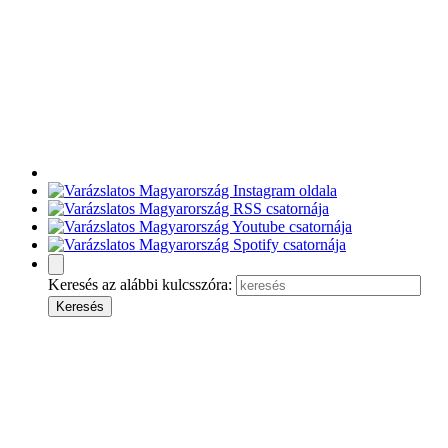
Keresés az alábbi kulcsszóra: