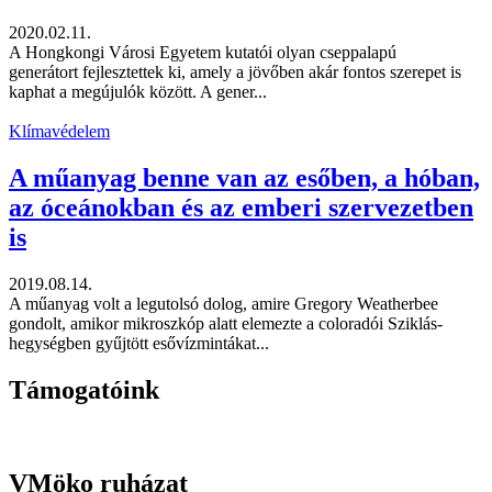
2020.02.11.
A Hongkongi Városi Egyetem kutatói olyan cseppalapú
generátort fejlesztettek ki, amely a jövőben akár fontos szerepet is
kaphat a megújulók között. A gener...
Klímavédelem
A műanyag benne van az esőben, a hóban,
az óceánokban és az emberi szervezetben
is
2019.08.14.
A műanyag volt a legutolsó dolog, amire Gregory Weatherbee
gondolt, amikor mikroszkóp alatt elemezte a coloradói Sziklás-
hegységben gyűjtött esővízmintákat...
Támogatóink
VMöko ruházat