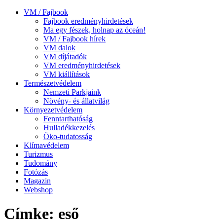
VM / Fajbook
Fajbook eredményhirdetések
Ma egy fészek, holnap az óceán!
VM / Fajbook hírek
VM dalok
VM díjátadók
VM eredményhirdetések
VM kiállítások
Természetvédelem
Nemzeti Parkjaink
Növény- és állatvilág
Környezetvédelem
Fenntarthatóság
Hulladékkezelés
Öko-tudatosság
Klímavédelem
Turizmus
Tudomány
Fotózás
Magazin
Webshop
Címke: eső