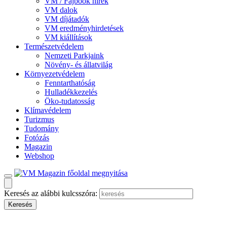
VM / Fajbook hírek
VM dalok
VM díjátadók
VM eredményhirdetések
VM kiállítások
Természetvédelem
Nemzeti Parkjaink
Növény- és állatvilág
Környezetvédelem
Fenntarthatóság
Hulladékkezelés
Öko-tudatosság
Klímavédelem
Turizmus
Tudomány
Fotózás
Magazin
Webshop
Keresés az alábbi kulcsszóra: