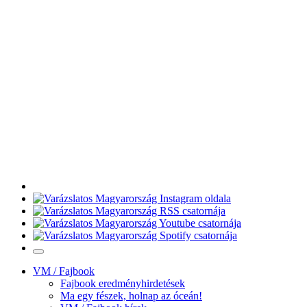
VM / Fajbook
Fajbook eredményhirdetések
Ma egy fészek, holnap az óceán!