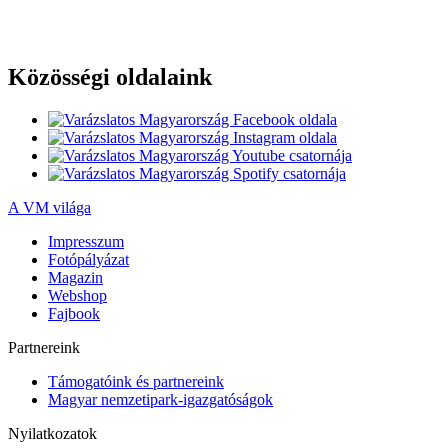
Közösségi oldalaink
A VM világa
Impresszum
Fotópályázat
Magazin
Webshop
Fajbook
Partnereink
Támogatóink és partnereink
Magyar nemzetipark-igazgatóságok
Nyilatkozatok