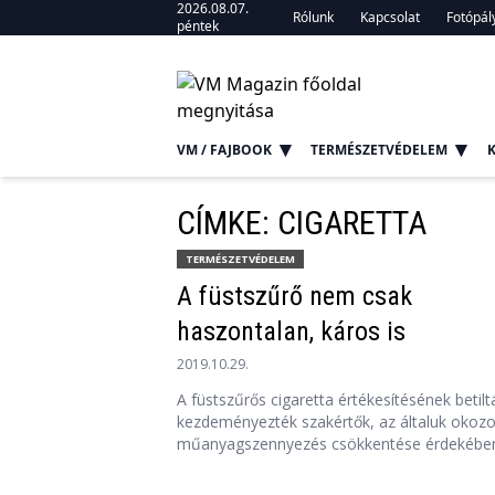
2026.08.07.
Rólunk
Kapcsolat
Fotópál
péntek
VM / FAJBOOK
TERMÉSZETVÉDELEM
CÍMKE: CIGARETTA
TERMÉSZETVÉDELEM
A füstszűrő nem csak
haszontalan, káros is
2019.10.29.
A füstszűrős cigaretta értékesítésének betilt
kezdeményezték szakértők, az általuk okozo
műanyagszennyezés csökkentése érdekében.