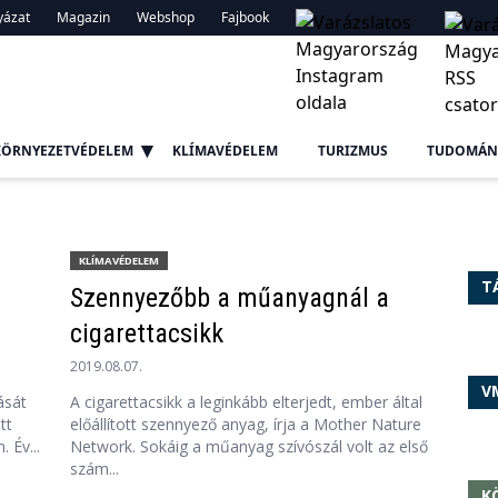
yázat
Magazin
Webshop
Fajbook
KÖRNYEZETVÉDELEM
KLÍMAVÉDELEM
TURIZMUS
TUDOMÁN
KLÍMAVÉDELEM
T
Szennyezőbb a műanyagnál a
cigarettacsikk
2019.08.07.
V
ását
A cigarettacsikk a leginkább elterjedt, ember által
tt
előállított szennyező anyag, írja a Mother Nature
 Év...
Network. Sokáig a műanyag szívószál volt az első
szám...
K