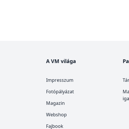
A VM világa
Pa
Impresszum
Tá
Fotópályázat
Ma
ig
Magazin
Webshop
Fajbook