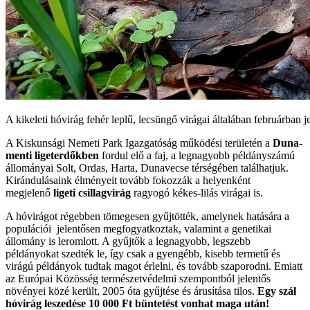
A kikeleti hóvirág fehér leplű, lecsüngő virágai általában februárban
A Kiskunsági Nemeti Park Igazgatóság működési területén a
Duna-
menti ligeterdőkben
fordul elő a faj, a legnagyobb példányszámú
állományai Solt, Ordas, Harta, Dunavecse térségében találhatjuk.
Kirándulásaink élményeit tovább fokozzák a helyenként
megjelenő
ligeti csillagvirág
ragyogó kékes-lilás virágai is.
A hóvirágot régebben tömegesen gyűjtötték, amelynek hatására a
populációi jelentősen megfogyatkoztak, valamint a genetikai
állomány is leromlott. A gyűjtők a legnagyobb, legszebb
példányokat szedték le, így csak a gyengébb, kisebb termetű és
virágú példányok tudtak magot érlelni, és tovább szaporodni. Emiatt
az Európai Közösség természetvédelmi szempontból jelentős
növényei közé került, 2005 óta gyűjtése és árusítása tilos.
Egy szál
hóvirág leszedése 10 000 Ft büntetést vonhat maga után!