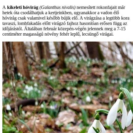
A
kikeleti hóvirág
(Galanthus nivalis)
nemesített rokonfajait már
hetek óta csodálhatjuk a kertjeinkben, ugyanakkor a vadon élő
hóvirág csak valamivel később bújik elő. A virágzása a legtöbb kora
tavaszi, lombfakadás előtt virágzó fajhoz hasonlóan erősen függ az
időjárástól. Általában február közepén-végén jelennek meg a 7-15
centiméter magasságú növény fehér leplű, lecsüngő virágai.