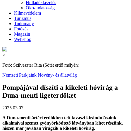
Hulladékkezelés
Öko-tudatosság
Klímavédelem
Turizmus
Tudomány
Fotózás
Magazin
Webshop
×
Fotó: Szilveszter Rita (Sötét erdő mélyén)
Nemzeti Parkjaink
Növény- és állatvilág
Pompájával díszíti a kikeleti hóvirág a
Duna-menti ligeterdőket
2025.03.07.
A Duna-menti ártéri erdőkben tett tavaszi kirándulásaink
alkalmával szemet gyönyörködtető látványban lehet részünk,
hiszen már javában virágzik a kikeleti hóvirág.