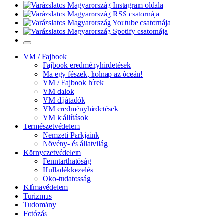
VM / Fajbook
Fajbook eredményhirdetések
Ma egy fészek, holnap az óceán!
VM / Fajbook hírek
VM dalok
VM díjátadók
VM eredményhirdetések
VM kiállítások
Természetvédelem
Nemzeti Parkjaink
Növény- és állatvilág
Környezetvédelem
Fenntarthatóság
Hulladékkezelés
Öko-tudatosság
Klímavédelem
Turizmus
Tudomány
Fotózás