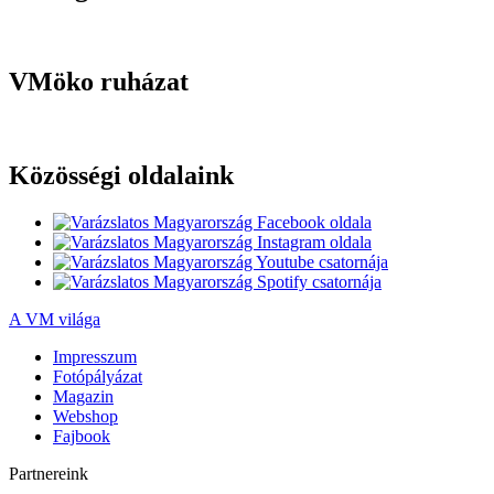
VMöko ruházat
Közösségi oldalaink
A VM világa
Impresszum
Fotópályázat
Magazin
Webshop
Fajbook
Partnereink