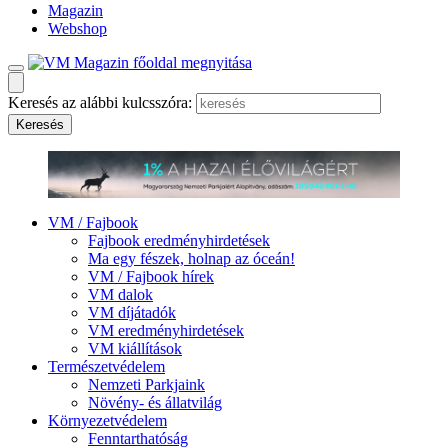
Magazin
Webshop
Keresés az alábbi kulcsszóra:
VM / Fajbook
Fajbook eredményhirdetések
Ma egy fészek, holnap az óceán!
VM / Fajbook hírek
VM dalok
VM díjátadók
VM eredményhirdetések
VM kiállítások
Természetvédelem
Nemzeti Parkjaink
Növény- és állatvilág
Környezetvédelem
Fenntarthatóság