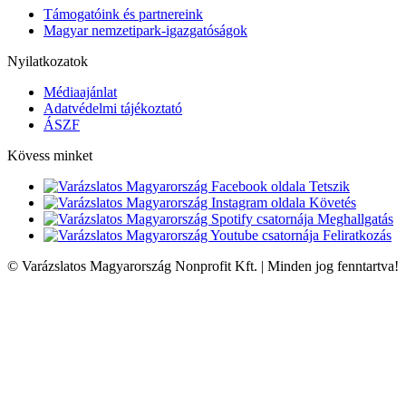
Támogatóink és partnereink
Magyar nemzetipark-igazgatóságok
Nyilatkozatok
Médiaajánlat
Adatvédelmi tájékoztató
ÁSZF
Kövess minket
Tetszik
Követés
Meghallgatás
Feliratkozás
© Varázslatos Magyarország Nonprofit Kft. | Minden jog fenntartva!