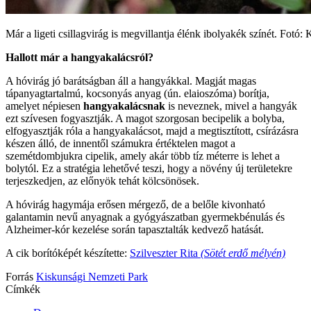
Már a ligeti csillagvirág is megvillantja élénk ibolyakék színét. Fotó:
Hallott már a hangyakalácsról?
A hóvirág jó barátságban áll a hangyákkal. Magját magas
tápanyagtartalmú, kocsonyás anyag (ún. elaioszóma) borítja,
amelyet népiesen
hangyakalácsnak
is neveznek, mivel a hangyák
ezt szívesen fogyasztják. A magot szorgosan becipelik a bolyba,
elfogyasztják róla a hangyakalácsot, majd a megtisztított, csírázásra
készen álló, de innentől számukra értéktelen magot a
szemétdombjukra cipelik, amely akár több tíz méterre is lehet a
bolytól. Ez a stratégia lehetővé teszi, hogy a növény új területekre
terjeszkedjen, az előnyök tehát kölcsönösek.
A hóvirág hagymája erősen mérgező, de a belőle kivonható
galantamin nevű anyagnak a gyógyászatban gyermekbénulás és
Alzheimer-kór kezelése során tapasztalták kedvező hatását.
A cik borítóképét készítette:
Szilveszter Rita
(Sötét erdő mélyén)
Forrás
Kiskunsági Nemzeti Park
Címkék