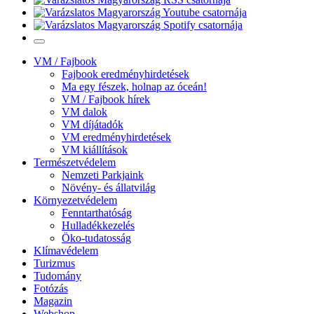
VM / Fajbook
Fajbook eredményhirdetések
Ma egy fészek, holnap az óceán!
VM / Fajbook hírek
VM dalok
VM díjátadók
VM eredményhirdetések
VM kiállítások
Természetvédelem
Nemzeti Parkjaink
Növény- és állatvilág
Környezetvédelem
Fenntarthatóság
Hulladékkezelés
Öko-tudatosság
Klímavédelem
Turizmus
Tudomány
Fotózás
Magazin
Webshop