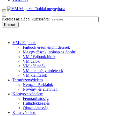
Keresés az alábbi kulcsszóra:
VM / Fajbook
Fajbook eredményhirdetések
Ma egy fészek, holnap az óceán!
VM / Fajbook hírek
VM dalok
VM díjátadók
VM eredményhirdetések
VM kiállítások
Természetvédelem
Nemzeti Parkjaink
Növény- és állatvilág
Környezetvédelem
Fenntarthatóság
Hulladékkezelés
Öko-tudatosság
Klímavédelem