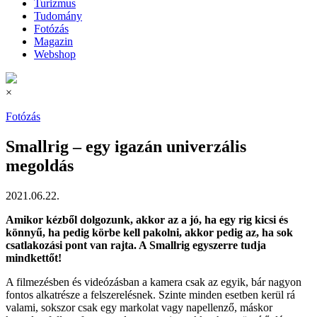
Turizmus
Tudomány
Fotózás
Magazin
Webshop
×
Fotózás
Smallrig – egy igazán univerzális
megoldás
2021.06.22.
Amikor kézből dolgozunk, akkor az a jó, ha egy rig kicsi és
könnyű, ha pedig körbe kell pakolni, akkor pedig az, ha sok
csatlakozási pont van rajta. A Smallrig egyszerre tudja
mindkettőt!
A filmezésben és videózásban a kamera csak az egyik, bár nagyon
fontos alkatrésze a felszerelésnek. Szinte minden esetben kerül rá
valami, sokszor csak egy markolat vagy napellenző, máskor