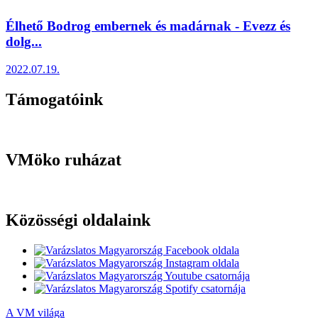
Élhető Bodrog embernek és madárnak - Evezz és
dolg...
2022.07.19.
Támogatóink
VMöko ruházat
Közösségi oldalaink
A VM világa