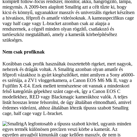
komplett follow-focus rendszer, monitor, akku, hangrögzítő, lámpa,
miegymás. A 2009-ben alapított Smallrig azt a célt tűzte ki, hogy
kicsi és könnyű, ugyanakkor masszív és univerzális rigeket készítsen
a hivatásos, félprofi és amatőr videósoknak. A kameaspecifikus cage
vagy half cage vagy L-bracket azonban csak az alapja a
rendszernek, a cégnél minden olyan rögzítő, csatlakozó és
tartóeszköz megtalálható, amely a kamerák körbeépítéséhez
szükséges.
Nem csak profiknak
Korábban csak profik használtak összetettebb rigeket, mert nagyok,
nehezek és drágák voltak. A Smallrig azonban olyan amatőr és
félprofi vázakhoz is gyárt kiegészítőket, mint amilyen a Sony a6000-
es szériája, a ZV1 vloggerkamera, a Canon EOS M6 Mk II, vagy a
Fujifilm X-E4. Ezek mellett természetese ott vannak a mindenkori
felső kategóriás gépekhez szánt cage-ek, így a Canon EOS C
modellekhez, RED vagy Blackmagic kamerákhoz valók. A teljes
listát hosszas lenne felsorolni, de úgy általában elmondható, amivel
érdemes videózni, ahhoz általában létezik típusra szabott Smallirg
cage, half cage vagy L-bracket.
A legfontosabb a típusra szabott kivitel, ugyanis minden
egyes termék különösen precízen veszi körbe a kamerát. Az
egyetlen anyagból kimunkált cage kellően masszív, de nem is