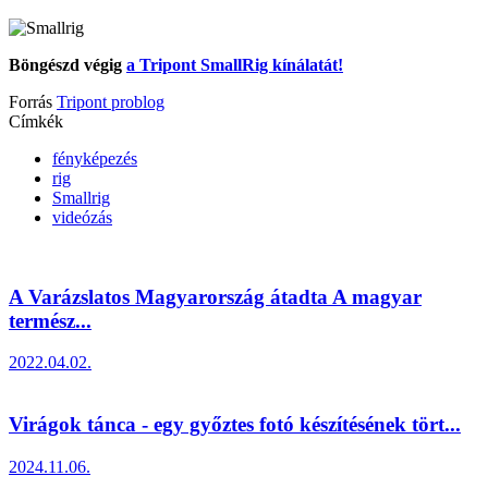
Böngészd végig
a Tripont SmallRig kínálatát!
Forrás
Tripont problog
Címkék
fényképezés
rig
Smallrig
videózás
A Varázslatos Magyarország átadta A magyar
termész...
2022.04.02.
Virágok tánca - egy győztes fotó készítésének tört...
2024.11.06.