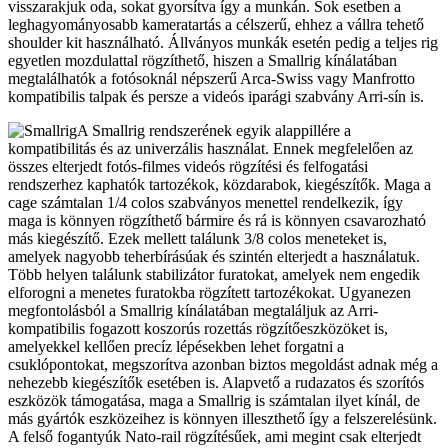
visszarakjuk oda, sokat gyorsítva így a munkán. Sok esetben a
leghagyományosabb kameratartás a célszerű, ehhez a vállra tehető
shoulder kit használható. Állványos munkák esetén pedig a teljes rig
egyetlen mozdulattal rögzíthető, hiszen a Smallrig kínálatában
megtalálhatók a fotósoknál népszerű Arca-Swiss vagy Manfrotto
kompatibilis talpak és persze a videós iparági szabvány Arri-sín is.
A Smallrig rendszerének egyik alappillére a
kompatibilitás és az univerzális használat. Ennek megfelelően az
összes elterjedt fotós-filmes videós rögzítési és felfogatási
rendszerhez kaphatók tartozékok, közdarabok, kiegészítők. Maga a
cage számtalan 1/4 colos szabványos menettel rendelkezik, így
maga is könnyen rögzíthető bármire és rá is könnyen csavarozható
más kiegészítő. Ezek mellett találunk 3/8 colos meneteket is,
amelyek nagyobb teherbírásúak és szintén elterjedt a használatuk.
Több helyen találunk stabilizátor furatokat, amelyek nem engedik
elforogni a menetes furatokba rögzített tartozékokat. Ugyanezen
megfontolásból a Smallrig kínálatában megtaláljuk az Arri-
kompatibilis fogazott koszorús rozettás rögzítőeszközöket is,
amelyekkel kellően precíz lépésekben lehet forgatni a
csuklópontokat, megszorítva azonban biztos megoldást adnak még a
nehezebb kiegészítők esetében is. Alapvető a rudazatos és szorítós
eszközök támogatása, maga a Smallrig is számtalan ilyet kínál, de
más gyártók eszközeihez is könnyen illeszthető így a felszerelésünk.
A felső fogantyúk Nato-rail rögzítésűek, ami megint csak elterjedt