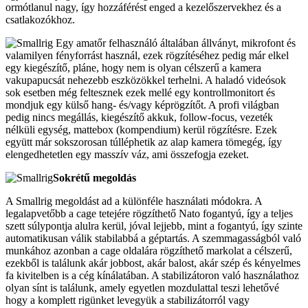
ormótlanul nagy, így hozzáférést enged a kezelőszervekhez és a
csatlakozókhoz.
Egy amatőr felhasználó általában állványt, mikrofont és
valamilyen fényforrást használ, ezek rögzítéséhez pedig már elkel
egy kiegészítő, pláne, hogy nem is olyan célszerű a kamera
vakupapucsát nehezebb eszközökkel terhelni. A haladó videósok
sok esetben még feltesznek ezek mellé egy kontrollmonitort és
mondjuk egy külső hang- és/vagy képrögzítőt. A profi világban
pedig nincs megállás, kiegészítő akkuk, follow-focus, vezeték
nélküli egység, mattebox (kompendium) kerül rögzítésre. Ezek
együtt már sokszorosan túlléphetik az alap kamera tömegég, így
elengedhetetlen egy masszív váz, ami összefogja ezeket.
Sokrétű megoldás
A Smallrig megoldást ad a különféle használati módokra. A
legalapvetőbb a cage tetejére rögzíthető Nato fogantyú, így a teljes
szett súlypontja alulra kerül, jóval lejjebb, mint a fogantyú, így szinte
automatikusan válik stabilabbá a géptartás. A szemmagasságból való
munkához azonban a cage oldalára rögzíthető markolat a célszerű,
ezekből is találunk akár jobbost, akár balost, akár szép és kényelmes
fa kivitelben is a cég kínálatában. A stabilizátoron való használathoz
olyan sínt is találunk, amely egyetlen mozdulattal teszi lehetővé
hogy a komplett rigünket levegyük a stabilizátorról vagy