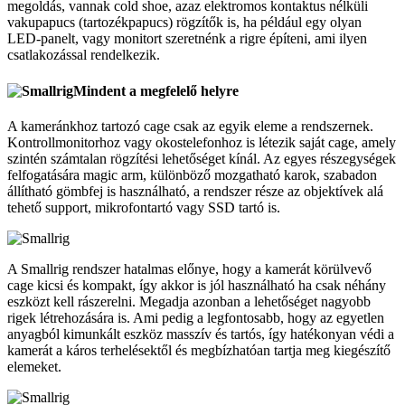
megoldás, vannak cold shoe, azaz elektromos kontaktus nélküli
vakupapucs (tartozékpapucs) rögzítők is, ha például egy olyan
LED-panelt, vagy monitort szeretnénk a rigre építeni, ami ilyen
csatlakozással rendelkezik.
Mindent a megfelelő helyre
A kameránkhoz tartozó cage csak az egyik eleme a rendszernek.
Kontrollmonitorhoz vagy okostelefonhoz is létezik saját cage, amely
szintén számtalan rögzítési lehetőséget kínál. Az egyes részegységek
felfogatására magic arm, különböző mozgatható karok, szabadon
állítható gömbfej is használható, a rendszer része az objektívek alá
tehető support, mikrofontartó vagy SSD tartó is.
A Smallrig rendszer hatalmas előnye, hogy a kamerát körülvevő
cage kicsi és kompakt, így akkor is jól használható ha csak néhány
eszközt kell rászerelni. Megadja azonban a lehetőséget nagyobb
rigek létrehozására is. Ami pedig a legfontosabb, hogy az egyetlen
anyagból kimunkált eszköz masszív és tartós, így hatékonyan védi a
kamerát a káros terhelésektől és megbízhatóan tartja meg kiegészítő
elemeket.