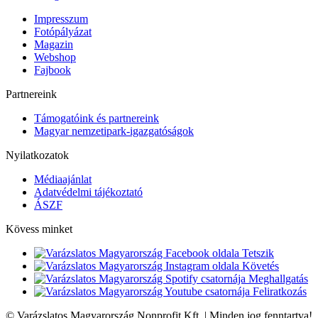
Impresszum
Fotópályázat
Magazin
Webshop
Fajbook
Partnereink
Támogatóink és partnereink
Magyar nemzetipark-igazgatóságok
Nyilatkozatok
Médiaajánlat
Adatvédelmi tájékoztató
ÁSZF
Kövess minket
Tetszik
Követés
Meghallgatás
Feliratkozás
© Varázslatos Magyarország Nonprofit Kft. | Minden jog fenntartva!