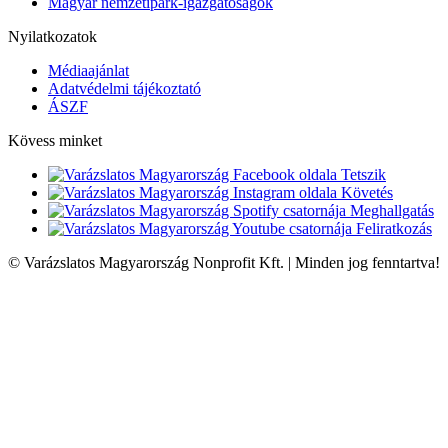
Magyar nemzetipark-igazgatóságok
Nyilatkozatok
Médiaajánlat
Adatvédelmi tájékoztató
ÁSZF
Kövess minket
Tetszik
Követés
Meghallgatás
Feliratkozás
© Varázslatos Magyarország Nonprofit Kft. | Minden jog fenntartva!