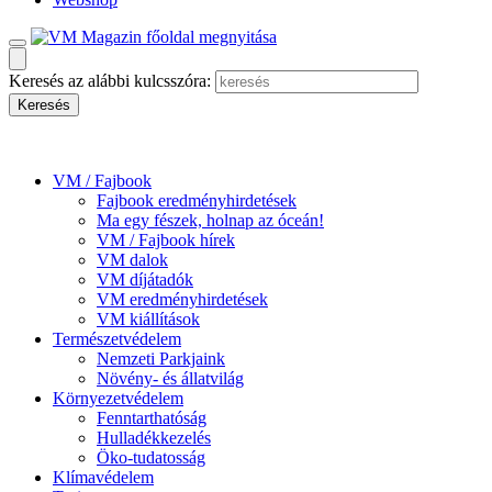
Keresés az alábbi kulcsszóra:
VM / Fajbook
Fajbook eredményhirdetések
Ma egy fészek, holnap az óceán!
VM / Fajbook hírek
VM dalok
VM díjátadók
VM eredményhirdetések
VM kiállítások
Természetvédelem
Nemzeti Parkjaink
Növény- és állatvilág
Környezetvédelem
Fenntarthatóság
Hulladékkezelés
Öko-tudatosság
Klímavédelem