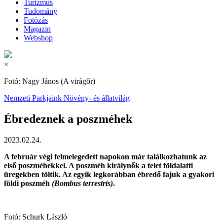
Turizmus
Tudomány
Fotózás
Magazin
Webshop
×
Fotó: Nagy János (A virágőr)
Nemzeti Parkjaink
Növény- és állatvilág
Ébredeznek a poszméhek
2023.02.24.
A február végi felmelegedett napokon már találkozhatunk az
első poszméhekkel. A poszméh királynők a telet földalatti
üregekben töltik. Az egyik legkorábban ébredő fajuk a gyakori
földi poszméh
(Bombus terrestris)
.
Fotó: Schurk László