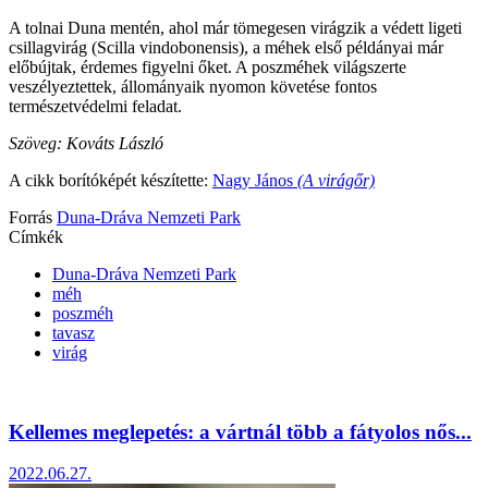
A tolnai Duna mentén, ahol már tömegesen virágzik a védett ligeti
csillagvirág (Scilla vindobonensis), a méhek első példányai már
előbújtak, érdemes figyelni őket. A poszméhek világszerte
veszélyeztettek, állományaik nyomon követése fontos
természetvédelmi feladat.
Szöveg: Kováts László
A cikk borítóképét készítette:
Nagy János
(A virágőr)
Forrás
Duna-Dráva Nemzeti Park
Címkék
Duna-Dráva Nemzeti Park
méh
poszméh
tavasz
virág
Kellemes meglepetés: a vártnál több a fátyolos nős...
2022.06.27.