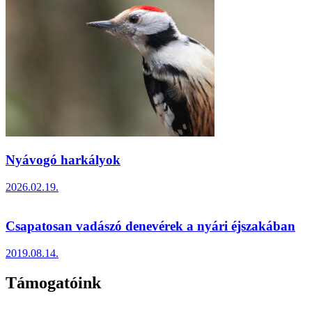
Nyávogó harkályok
2026.02.19.
Csapatosan vadászó denevérek a nyári éjszakában
2019.08.14.
Támogatóink