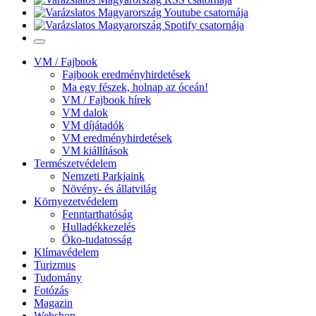
VM / Fajbook
Fajbook eredményhirdetések
Ma egy fészek, holnap az óceán!
VM / Fajbook hírek
VM dalok
VM díjátadók
VM eredményhirdetések
VM kiállítások
Természetvédelem
Nemzeti Parkjaink
Növény- és állatvilág
Környezetvédelem
Fenntarthatóság
Hulladékkezelés
Öko-tudatosság
Klímavédelem
Turizmus
Tudomány
Fotózás
Magazin
Webshop