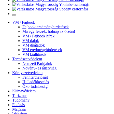
VM / Fajbook
Fajbook eredményhirdetések
Ma egy fészek, holnap az óceán!
VM / Fajbook hírek
VM dalok
VM díjátadók
VM eredményhirdetések
VM kiállítások
Természetvédelem
Nemzeti Parkjaink
Növény- és állatvilág
Környezetvédelem
Fenntarthatóság
Hulladékkezelés
Öko-tudatosság
Klímavédelem
Turizmus
Tudomány
Fotózás
Magazin
Webshop