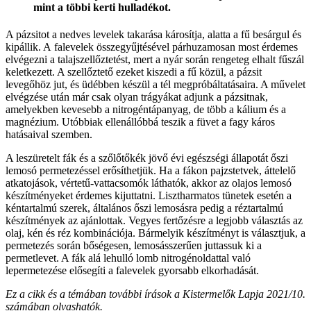
mint a többi kerti hulladékot.
A pázsitot a nedves levelek takarása károsítja, alatta a fű besárgul és
kipállik. A falevelek összegyűjtésével párhuzamosan most érdemes
elvégezni a talajszellőztetést, mert a nyár során rengeteg elhalt fűszál
keletkezett. A szellőztető ezeket kiszedi a fű közül, a pázsit
levegőhöz jut, és üdébben készül a tél megpróbáltatásaira. A művelet
elvégzése után már csak olyan trágyákat adjunk a pázsitnak,
amelyekben kevesebb a nitrogéntápanyag, de több a kálium és a
magnézium. Utóbbiak ellenállóbbá teszik a füvet a fagy káros
hatásaival szemben.
A leszüretelt fák és a szőlőtőkék jövő évi egészségi állapotát őszi
lemosó permetezéssel erősíthetjük. Ha a fákon pajzstetvek, áttelelő
atkatojások, vértetű-vattacsomók láthatók, akkor az olajos lemosó
készítményeket érdemes kijuttatni. Lisztharmatos tünetek esetén a
kéntartalmú szerek, általános őszi lemosásra pedig a réztartalmú
készítmények az ajánlottak. Vegyes fertőzésre a legjobb választás az
olaj, kén és réz kombinációja. Bármelyik készítményt is választjuk, a
permetezés során bőségesen, lemosásszerűen juttassuk ki a
permetlevet. A fák alá lehulló lomb nitrogénoldattal való
lepermetezése elősegíti a falevelek gyorsabb elkorhadását.
Ez a cikk és a témában további írások a Kistermelők Lapja 2021/10.
számában olvashatók.