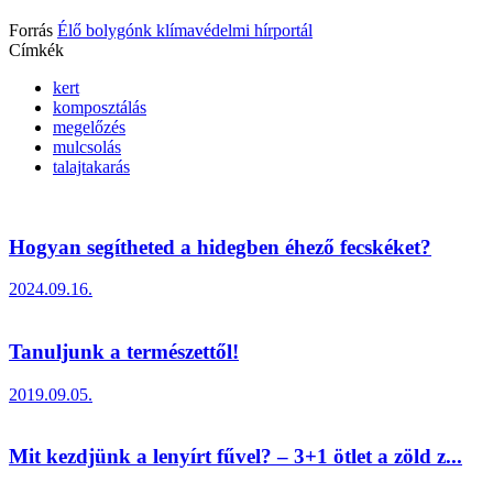
Forrás
Élő bolygónk klímavédelmi hírportál
Címkék
kert
komposztálás
megelőzés
mulcsolás
talajtakarás
Hogyan segítheted a hidegben éhező fecskéket?
2024.09.16.
Tanuljunk a természettől!
2019.09.05.
Mit kezdjünk a lenyírt fűvel? – 3+1 ötlet a zöld z...