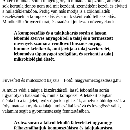
A kerti munkák során rengeteg olyan hulladék képződik, amellyel
sok kerttulajdonos nem tud mit kezdeni, szemétként kezeli és elviteti
a hulladéklerakóba. Pedig van más módja is a zöldhulladék
kezelésének: a komposztálás és a mulcsként való felhasználás.
Mindkettő környezetbarát, és ráadásul jót tesz a növényeknek.
A komposztálás és a talajtakarás során a lassan
lebomló szerves anyagokból a talaj és a termesztett
növények számára rendkívül hasznos anyag,
humusz keletkezik, ami javítja a talaj szerkezetét,
lebomolva tápanyagot szolgáltat, és serkenti a talaj
mikrobiológiai életét.
Füvesített és mulcsozott kajszis – Fotó: magyarmezogazdasag.hu
A mulcs védi a talajt a kiszáradástól, lassú lebomlása során
ugyanolyan hatással bír, mint a komposzt. A letakart talajban
élénkebb a talajélet, nyüzsögnek a giliszták, amelyek átdolgozzák a
folyamatosan nyirkos talajt, ami ezáltal lazává és levegőssé válik,
valamint segít a gyommentesség fenntartásában.
Az ősz során a fákról lehulló faleveleket ugyanúgy
felhasználhatjuk komposztálásra és talajtakarásra,