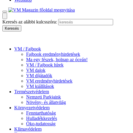
Keresés az alábbi kulcsszóra:
VM / Fajbook
Fajbook eredményhirdetések
Ma egy fészek, holnap az óceán!
VM / Fajbook hírek
VM dalok
VM díjátadók
VM eredményhirdetések
VM kiállítások
Természetvédelem
Nemzeti Parkjaink
Növény- és állatvilág
Környezetvédelem
Fenntarthatóság
Hulladékkezelés
Öko-tudatosság
Klímavédelem