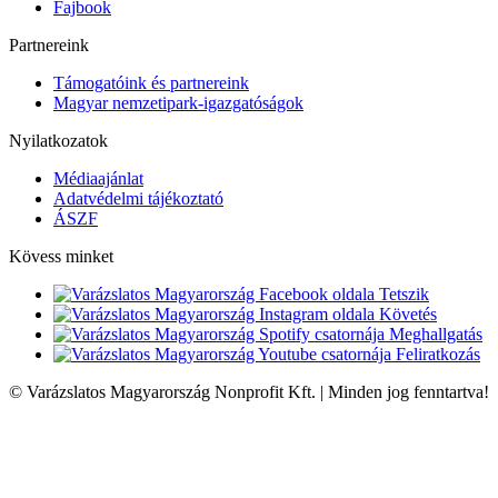
Fajbook
Partnereink
Támogatóink és partnereink
Magyar nemzetipark-igazgatóságok
Nyilatkozatok
Médiaajánlat
Adatvédelmi tájékoztató
ÁSZF
Kövess minket
Tetszik
Követés
Meghallgatás
Feliratkozás
© Varázslatos Magyarország Nonprofit Kft. | Minden jog fenntartva!