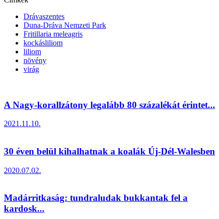
Drávaszentes
Duna-Dráva Nemzeti Park
Fritillaria meleagris
kockásliliom
liliom
növény
virág
A Nagy-korallzátony legalább 80 százalékát érintet...
2021.11.10.
30 éven belül kihalhatnak a koalák Új-Dél-Walesben
2020.07.02.
Madárritkaság: tundraludak bukkantak fel a
kardosk...