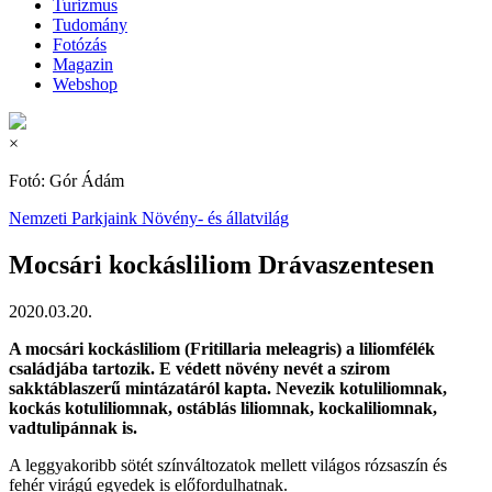
Turizmus
Tudomány
Fotózás
Magazin
Webshop
×
Fotó: Gór Ádám
Nemzeti Parkjaink
Növény- és állatvilág
Mocsári kockásliliom Drávaszentesen
2020.03.20.
A mocsári kockásliliom (Fritillaria meleagris) a liliomfélék
családjába tartozik. E védett növény nevét a szirom
sakktáblaszerű mintázatáról kapta. Nevezik kotuliliomnak,
kockás kotuliliomnak, ostáblás liliomnak, kockaliliomnak,
vadtulipánnak is.
A leggyakoribb sötét színváltozatok mellett világos rózsaszín és
fehér virágú egyedek is előfordulhatnak.