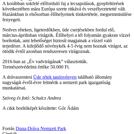
A korábban sokfelé előforduló faj a lecsapolások, gyepfeltörések
következtében mára Európa szerte ritkává és veszélyeztetetté vált.
Hazánkban is elsősorban élőhelyeinek tönkretétele, megsemmisülése
fenyegeti.
Nedves réteken, ligeterdőkben, üde cserjésekben fordul elő,
március-áprilisban virágzik. Élőhelyei a tél folyamán gyakran vízzel
borítottak, ami lehetőséget biztosít magjainak a vízzel való
terjedésre. A kifejlődő növénykék 4-5 évig nem hoznak virágot, az
ötödik évtől azonban rendszeresen virágoznak.
2016-ban az „Év vadvirágának” választották.
Természetvédelmi értéke 50.000 Ft.
A drávaszentesi
Üde rétek tanösvényen
található állomány
nagyságát évről-évre felmérik a nemzeti park igazgatóság
munkatársai.
Szöveg és fotó: Schulcz Andrea
A cikk borítóképét készítette: Gór Ádám
Forrás
Duna-Dráva Nemzeti Park
Címkék