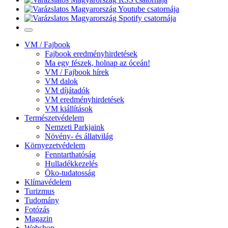
VM / Fajbook
Fajbook eredményhirdetések
Ma egy fészek, holnap az óceán!
VM / Fajbook hírek
VM dalok
VM díjátadók
VM eredményhirdetések
VM kiállítások
Természetvédelem
Nemzeti Parkjaink
Növény- és állatvilág
Környezetvédelem
Fenntarthatóság
Hulladékkezelés
Öko-tudatosság
Klímavédelem
Turizmus
Tudomány
Fotózás
Magazin
Webshop