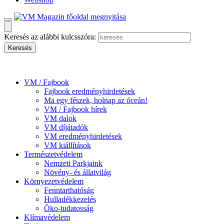
Keresés az alábbi kulcsszóra:
VM / Fajbook
Fajbook eredményhirdetések
Ma egy fészek, holnap az óceán!
VM / Fajbook hírek
VM dalok
VM díjátadók
VM eredményhirdetések
VM kiállítások
Természetvédelem
Nemzeti Parkjaink
Növény- és állatvilág
Környezetvédelem
Fenntarthatóság
Hulladékkezelés
Öko-tudatosság
Klímavédelem