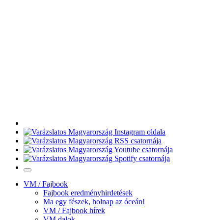
VM / Fajbook
Fajbook eredményhirdetések
Ma egy fészek, holnap az óceán!
VM / Fajbook hírek
VM dalok