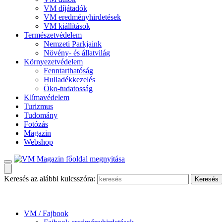
VM díjátadók
VM eredményhirdetések
VM kiállítások
Természetvédelem
Nemzeti Parkjaink
Növény- és állatvilág
Környezetvédelem
Fenntarthatóság
Hulladékkezelés
Öko-tudatosság
Klímavédelem
Turizmus
Tudomány
Fotózás
Magazin
Webshop
Keresés az alábbi kulcsszóra:
VM / Fajbook