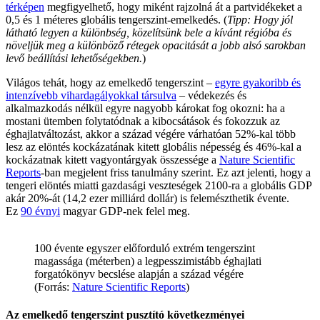
térképen
megfigyelhető, hogy miként rajzolná át a partvidékeket a
0,5 és 1 méteres globális tengerszint-emelkedés. (
Tipp: Hogy jól
látható legyen a különbség, közelítsünk bele a kívánt régióba és
növeljük meg a különböző rétegek opacitását a jobb alsó sarokban
levő beállítási lehetőségekben.
)
Világos tehát, hogy az emelkedő tengerszint –
egyre gyakoribb és
intenzívebb vihardagályokkal társulva
– védekezés és
alkalmazkodás nélkül egyre nagyobb károkat fog okozni: ha a
mostani ütemben folytatódnak a kibocsátások és fokozzuk az
éghajlatváltozást, akkor a század végére várhatóan 52%-kal több
lesz az elöntés kockázatának kitett globális népesség és 46%-kal a
kockázatnak kitett vagyontárgyak összessége a
Nature Scientific
Reports
-ban megjelent friss tanulmány szerint. Ez azt jelenti, hogy a
tengeri elöntés miatti gazdasági veszteségek 2100-ra a globális GDP
akár 20%-át (14,2 ezer milliárd dollár) is felemészthetik évente.
Ez
90 évnyi
magyar GDP-nek felel meg.
100 évente egyszer előforduló extrém tengerszint
magassága (méterben) a legpesszimistább éghajlati
forgatókönyv becslése alapján a század végére
(Forrás:
Nature Scientific Reports
)
Az emelkedő tengerszint pusztító következményei