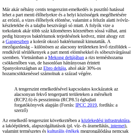
Már akár néhány centis tengerszint-emelkedés is pusztító hatással
lehet a part menti élőhelyekre és a helyi közösségek megélhetésére
az erózió, a vizes élőhelyek elöntése, valamint a felszín alatti ivóvíz-
készletekbe és a talajba beszivárgó só miatt. A folyók vize a
torkolatok akár több száz kilométeres körzetében sóssá válhat, ami
pedig bizonyos baktériumok terjedésének kedvez, mint ahogy ezt
a
Gangeszben
a kolerát okozó baktériumnál kimutatták. A
mezőgazdaság – különösen az alacsony területeken levő rizsföldek –
rendkívül sérülékenyek a part menti elöntésekkel és sóbeszivárgással
szemben. Vietnámban a
Mekong deltájában
a rizs terméshozama
csökkenőben van, de hasonlóan hátrányosan érintett
Spanyolországban az
Ebro deltája
, ahol akár 30%-os
hozamcsökkenéssel számolnak a század végére.
A tengerszint emelkedésével kapcsolatos kockázatok az
alacsonyan fekvő tengerparti területeken a mérsékelt
(RCP2.6) és pesszimista (RCP8.5) éghajlati
forgatókönyvek alapján (Forrás:
IPCC 2019
, fordítás: a
szerző)
Az emelkedő tengerszint következtében a
közlekedési infrastruktúra
,
a lakóépületek, alapszolgáltatások (pl. víz- és áramellátás,
internet
),
valamint természetes és
kulturális értékek
megrongálódása nemcsak