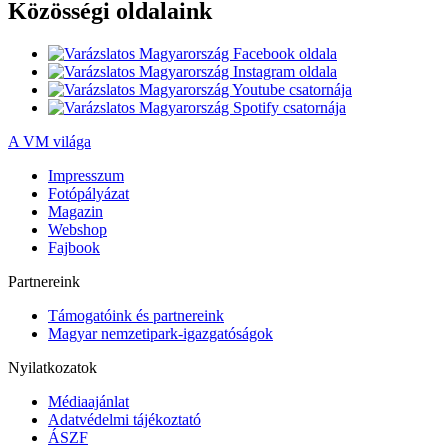
Közösségi oldalaink
A VM világa
Impresszum
Fotópályázat
Magazin
Webshop
Fajbook
Partnereink
Támogatóink és partnereink
Magyar nemzetipark-igazgatóságok
Nyilatkozatok
Médiaajánlat
Adatvédelmi tájékoztató
ÁSZF