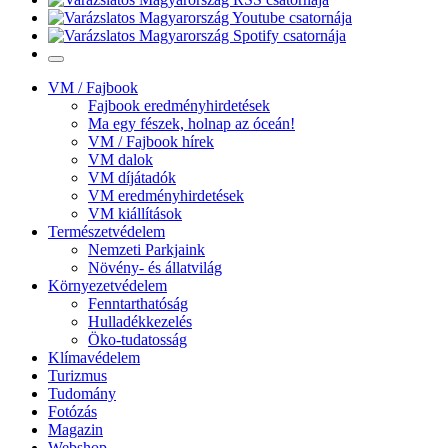
VM / Fajbook
Fajbook eredményhirdetések
Ma egy fészek, holnap az óceán!
VM / Fajbook hírek
VM dalok
VM díjátadók
VM eredményhirdetések
VM kiállítások
Természetvédelem
Nemzeti Parkjaink
Növény- és állatvilág
Környezetvédelem
Fenntarthatóság
Hulladékkezelés
Öko-tudatosság
Klímavédelem
Turizmus
Tudomány
Fotózás
Magazin
Webshop