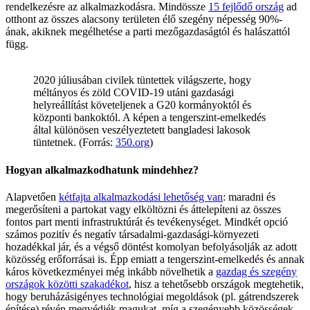
rendelkezésre az alkalmazkodásra. Mindössze
15 fejlődő ország
ad
otthont az összes alacsony területen élő szegény népesség 90%-
ának, akiknek megélhetése a parti mezőgazdaságtól és halászattól
függ.
2020 júliusában civilek tüntettek világszerte, hogy
méltányos és zöld COVID-19 utáni gazdasági
helyreállítást követeljenek a G20 kormányoktól és
központi bankoktól. A képen a tengerszint-emelkedés
által különösen veszélyeztetett bangladesi lakosok
tüntetnek. (Forrás:
350.org
)
Hogyan alkalmazkodhatunk mindehhez?
Alapvetően
kétfajta alkalmazkodási lehetőség van
: maradni és
megerősíteni a partokat vagy elköltözni és áttelepíteni az összes
fontos part menti infrastruktúrát és tevékenységet. Mindkét opció
számos pozitív és negatív társadalmi-gazdasági-környezeti
hozadékkal jár, és a végső döntést komolyan befolyásolják az adott
közösség erőforrásai is. Épp emiatt a tengerszint-emelkedés és annak
káros következményei még inkább növelhetik a
gazdag és szegény
országok közötti szakadékot
, hisz a tehetősebb országok megtehetik,
hogy beruházásigényes technológiai megoldások (pl. gátrendszerek
építése) révén megvédjék magukat, míg a szegényebb közösségek