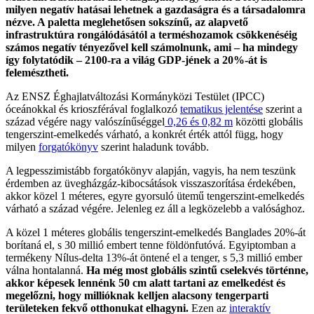
milyen negatív hatásai lehetnek a gazdaságra és a társadalomra
nézve. A paletta meglehetősen sokszínű, az alapvető
infrastruktúra rongálódásától a terméshozamok csökkenéséig
számos negatív tényezővel kell számolnunk, ami – ha mindegy
így folytatódik – 2100-ra a világ GDP-jének a 20%-át is
felemésztheti.
Az ENSZ Éghajlatváltozási Kormányközi Testület (IPCC)
óceánokkal és krioszférával foglalkozó
tematikus jelentése
szerint a
század végére nagy valószínűséggel
0,26 és 0,82 m
közötti globális
tengerszint-emelkedés várható, a konkrét érték attól függ, hogy
milyen
forgatókönyv
szerint haladunk tovább.
A legpesszimistább forgatókönyv alapján, vagyis, ha nem teszünk
érdemben az üvegházgáz-kibocsátások visszaszorítása érdekében,
akkor közel 1 méteres, egyre gyorsuló ütemű tengerszint-emelkedés
várható a század végére. Jelenleg ez áll a legközelebb a valósághoz.
A közel 1 méteres globális tengerszint-emelkedés Banglades 20%-át
borítaná el, s 30 millió embert tenne földönfutóvá. Egyiptomban a
termékeny Nílus-delta 13%-át öntené el a tenger, s 5,3 millió ember
válna hontalanná.
Ha még most globális szintű cselekvés történne,
akkor képesek lennénk 50 cm alatt tartani az emelkedést és
megelőzni, hogy millióknak kelljen alacsony tengerparti
területeken fekvő otthonukat elhagyni.
Ezen az
interaktív