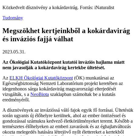
Közkedvelt dísznövény a kokárdavirág. Forrás: iNaturalist
Tudomány
Megszökhet kertjeinkből a kokárdavirág
és inváziós fajjá válhat
2023.05.31.
Az Ökológiai Kutatóközpont kutatói inváziós hajlama miatt
nem javasolják a kokárdavirág kertekbe ültetését.
Az
ELKH Ökológiai Kutatóközpont
(ÖK) munkatársai az
Egészségbiztonság Nemzeti Laboratórium projekt keretében az
idegenhonos sárga kokárdavirág magyarországi elterjedését
vizsgálták, s a
NeoBiota
szaklapban számoltak be a kutatás
eredményéről.
A dísznövények az invázióssá váló fajok egyik fő forrásai. Ültetésük
során ugyanis új élőhelyre kerülnek, ahol az ember öntözéssel és
gondozással számukra kedvező életkörülményeket teremt. Később a
természetes élőhelyeken az emberi zavarások és az éghajlatváltozás
okozta melegedés hatására létrejövő nyílt élettereket a kertekből