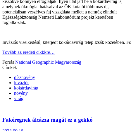
kiszökve könnyen elfoglalják. Ilyen utat járt be a kokárdavirág is,
amelynek ökológiai hatásaival az ÖK kutatói több más új,
potenciálisan veszélyes faj vizsgálata mellett a nemrég elindult
Egészségbiztonság Nemzeti Laboratórium projekt keretében
foglalkoztak.
Inváziós viselkedésű, kiterjedt kokárdavirág-telep Izsák közelében
Tovább az eredeti cikkkre…
Forrás
National Geographic Magyarország
Címkék
dísznövény
inváziós
kokárdavirág
növény
virág
Fakéregnek álcázza magát ez a gekkó
2023.09.18.