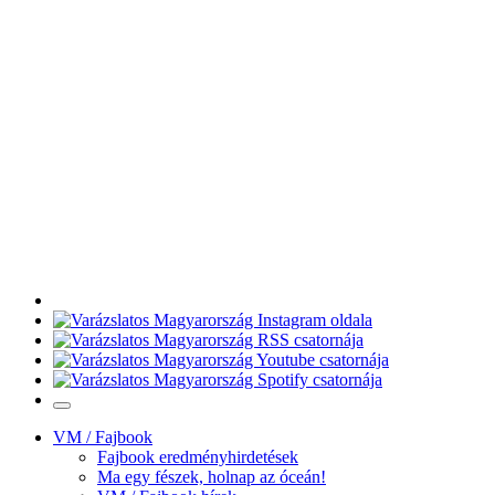
VM / Fajbook
Fajbook eredményhirdetések
Ma egy fészek, holnap az óceán!