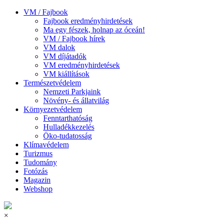
VM / Fajbook
Fajbook eredményhirdetések
Ma egy fészek, holnap az óceán!
VM / Fajbook hírek
VM dalok
VM díjátadók
VM eredményhirdetések
VM kiállítások
Természetvédelem
Nemzeti Parkjaink
Növény- és állatvilág
Környezetvédelem
Fenntarthatóság
Hulladékkezelés
Öko-tudatosság
Klímavédelem
Turizmus
Tudomány
Fotózás
Magazin
Webshop
×