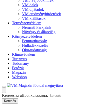
VM / Fajbook hírek
VM dalok
VM díjátadók
VM eredményhirdetések
VM kiállítások
Természetvédelem
Nemzeti Parkjaink
Növény- és állatvilág
Környezetvédelem
Fenntarthatóság
Hulladékkezelés
Öko-tudatosság
Klímavédelem
Turizmus
Tudomány
Fotózás
Magazin
Webshop
Keresés az alábbi kulcsszóra: