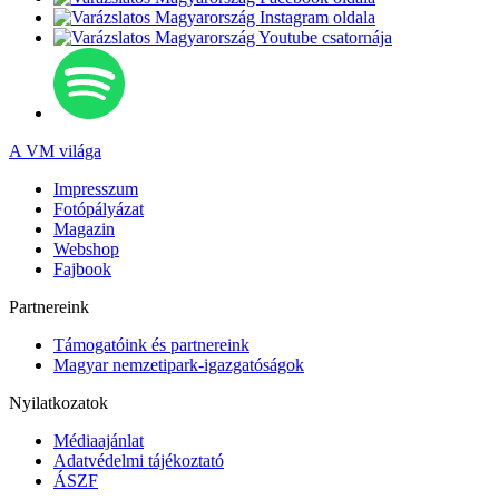
A VM világa
Impresszum
Fotópályázat
Magazin
Webshop
Fajbook
Partnereink
Támogatóink és partnereink
Magyar nemzetipark-igazgatóságok
Nyilatkozatok
Médiaajánlat
Adatvédelmi tájékoztató
ÁSZF