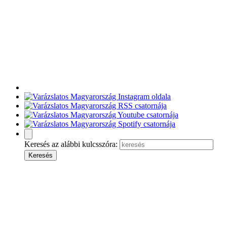
Keresés az alábbi kulcsszóra: