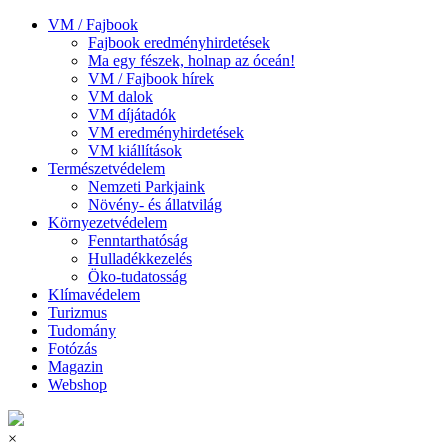
VM / Fajbook
Fajbook eredményhirdetések
Ma egy fészek, holnap az óceán!
VM / Fajbook hírek
VM dalok
VM díjátadók
VM eredményhirdetések
VM kiállítások
Természetvédelem
Nemzeti Parkjaink
Növény- és állatvilág
Környezetvédelem
Fenntarthatóság
Hulladékkezelés
Öko-tudatosság
Klímavédelem
Turizmus
Tudomány
Fotózás
Magazin
Webshop
×