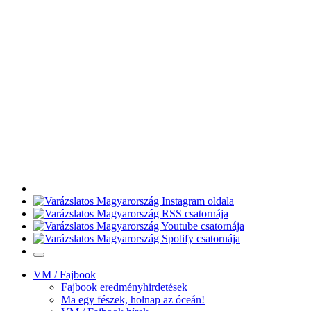
VM / Fajbook
Fajbook eredményhirdetések
Ma egy fészek, holnap az óceán!