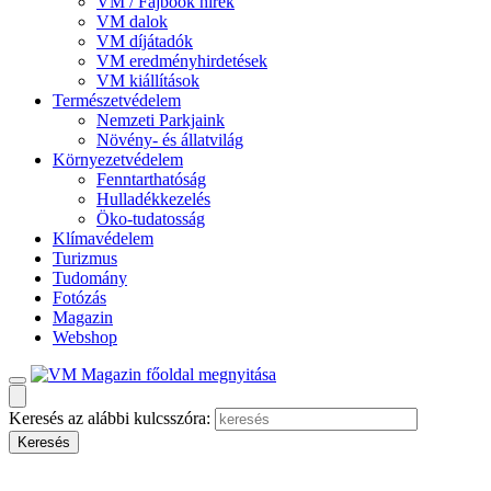
VM / Fajbook hírek
VM dalok
VM díjátadók
VM eredményhirdetések
VM kiállítások
Természetvédelem
Nemzeti Parkjaink
Növény- és állatvilág
Környezetvédelem
Fenntarthatóság
Hulladékkezelés
Öko-tudatosság
Klímavédelem
Turizmus
Tudomány
Fotózás
Magazin
Webshop
Keresés az alábbi kulcsszóra: