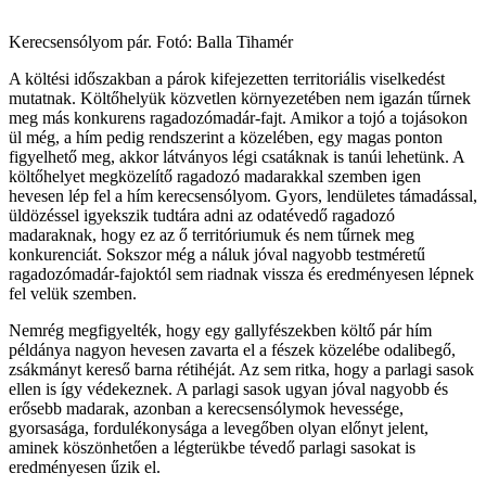
Kerecsensólyom pár. Fotó: Balla Tihamér
A költési időszakban a párok kifejezetten territoriális viselkedést
mutatnak. Költőhelyük közvetlen környezetében nem igazán tűrnek
meg más konkurens ragadozómadár-fajt. Amikor a tojó a tojásokon
ül még, a hím pedig rendszerint a közelében, egy magas ponton
figyelhető meg, akkor látványos légi csatáknak is tanúi lehetünk. A
költőhelyet megközelítő ragadozó madarakkal szemben igen
hevesen lép fel a hím kerecsensólyom. Gyors, lendületes támadással,
üldözéssel igyekszik tudtára adni az odatévedő ragadozó
madaraknak, hogy ez az ő territóriumuk és nem tűrnek meg
konkurenciát. Sokszor még a náluk jóval nagyobb testméretű
ragadozómadár-fajoktól sem riadnak vissza és eredményesen lépnek
fel velük szemben.
Nemrég megfigyelték, hogy egy gallyfészekben költő pár hím
példánya nagyon hevesen zavarta el a fészek közelébe odalibegő,
zsákmányt kereső barna rétihéját. Az sem ritka, hogy a parlagi sasok
ellen is így védekeznek. A parlagi sasok ugyan jóval nagyobb és
erősebb madarak, azonban a kerecsensólymok hevessége,
gyorsasága, fordulékonysága a levegőben olyan előnyt jelent,
aminek köszönhetően a légterükbe tévedő parlagi sasokat is
eredményesen űzik el.