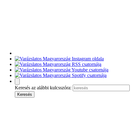
Keresés az alábbi kulcsszóra: