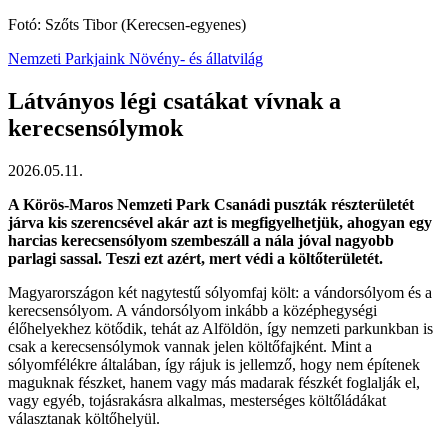
Fotó: Szőts Tibor (Kerecsen-egyenes)
Nemzeti Parkjaink
Növény- és állatvilág
Látványos légi csatákat vívnak a
kerecsensólymok
2026.05.11.
A Körös-Maros Nemzeti Park Csanádi puszták részterületét
járva kis szerencsével akár azt is megfigyelhetjük, ahogyan egy
harcias kerecsensólyom szembeszáll a nála jóval nagyobb
parlagi sassal. Teszi ezt azért, mert védi a költőterületét.
Magyarországon két nagytestű sólyomfaj költ: a vándorsólyom és a
kerecsensólyom. A vándorsólyom inkább a középhegységi
élőhelyekhez kötődik, tehát az Alföldön, így nemzeti parkunkban is
csak a kerecsensólymok vannak jelen költőfajként. Mint a
sólyomfélékre általában, így rájuk is jellemző, hogy nem építenek
maguknak fészket, hanem vagy más madarak fészkét foglalják el,
vagy egyéb, tojásrakásra alkalmas, mesterséges költőládákat
választanak költőhelyül.