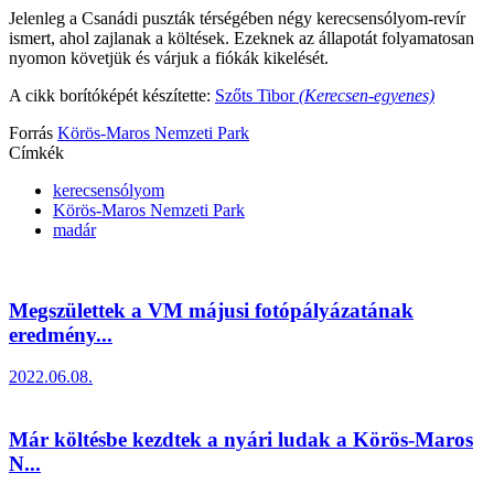
Jelenleg a Csanádi puszták térségében négy kerecsensólyom-revír
ismert, ahol zajlanak a költések. Ezeknek az állapotát folyamatosan
nyomon követjük és várjuk a fiókák kikelését.
A cikk borítóképét készítette:
Szőts Tibor
(Kerecsen-egyenes)
Forrás
Körös-Maros Nemzeti Park
Címkék
kerecsensólyom
Körös-Maros Nemzeti Park
madár
Megszülettek a VM májusi fotópályázatának
eredmény...
2022.06.08.
Már költésbe kezdtek a nyári ludak a Körös-Maros
N...