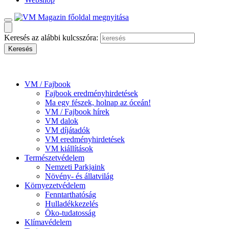
Keresés az alábbi kulcsszóra:
VM / Fajbook
Fajbook eredményhirdetések
Ma egy fészek, holnap az óceán!
VM / Fajbook hírek
VM dalok
VM díjátadók
VM eredményhirdetések
VM kiállítások
Természetvédelem
Nemzeti Parkjaink
Növény- és állatvilág
Környezetvédelem
Fenntarthatóság
Hulladékkezelés
Öko-tudatosság
Klímavédelem