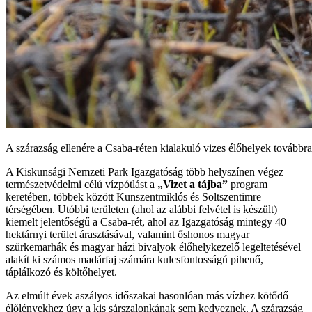
A szárazság ellenére a Csaba-réten kialakuló vizes élőhelyek továbbra
A Kiskunsági Nemzeti Park Igazgatóság több helyszínen végez
természetvédelmi célú vízpótlást a
„Vizet a tájba”
program
keretében, többek között Kunszentmiklós és Soltszentimre
térségében. Utóbbi területen (ahol az alábbi felvétel is készült)
kiemelt jelentőségű a Csaba-rét, ahol az Igazgatóság mintegy 40
hektárnyi terület árasztásával, valamint őshonos magyar
szürkemarhák és magyar házi bivalyok élőhelykezelő legeltetésével
alakít ki számos madárfaj számára kulcsfontosságú pihenő,
táplálkozó és költőhelyet.
Az elmúlt évek aszályos időszakai hasonlóan más vízhez kötődő
élőlényekhez úgy a kis sárszalonkának sem kedveznek. A szárazság