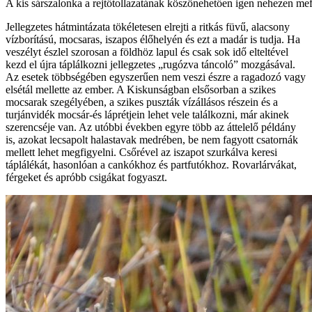
A kis sárszalonka a rejtőtollazatának köszönehetően igen nehezen me
Jellegzetes hátmintázata tökéletesen elrejti a ritkás füvű, alacsony
vízborítású, mocsaras, iszapos élőhelyén és ezt a madár is tudja. Ha
veszélyt észlel szorosan a földhöz lapul és csak sok idő elteltével
kezd el újra táplálkozni jellegzetes „rugózva táncoló” mozgásával.
Az esetek többségében egyszerűen nem veszi észre a ragadozó vagy
elsétál mellette az ember. A Kiskunságban elsősorban a szikes
mocsarak szegélyében, a szikes puszták vízállásos részein és a
turjánvidék mocsár-és láprétjein lehet vele találkozni, már akinek
szerencséje van. Az utóbbi években egyre több az áttelelő példány
is, azokat lecsapolt halastavak medrében, be nem fagyott csatornák
mellett lehet megfigyelni. Csőrével az iszapot szurkálva keresi
táplálékát, hasonlóan a cankókhoz és partfutókhoz. Rovarlárvákat,
férgeket és apróbb csigákat fogyaszt.