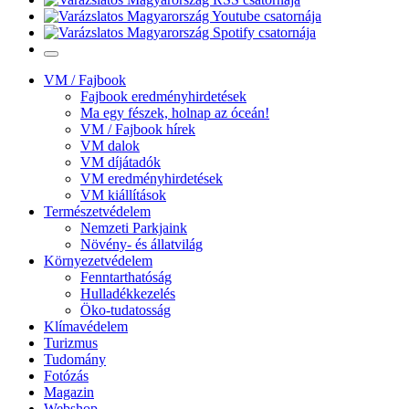
VM / Fajbook
Fajbook eredményhirdetések
Ma egy fészek, holnap az óceán!
VM / Fajbook hírek
VM dalok
VM díjátadók
VM eredményhirdetések
VM kiállítások
Természetvédelem
Nemzeti Parkjaink
Növény- és állatvilág
Környezetvédelem
Fenntarthatóság
Hulladékkezelés
Öko-tudatosság
Klímavédelem
Turizmus
Tudomány
Fotózás
Magazin
Webshop