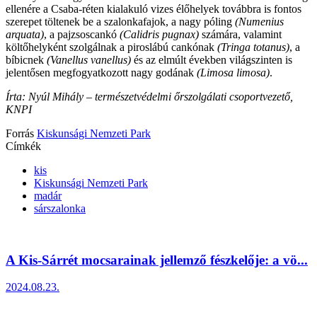
ellenére a Csaba-réten kialakuló vizes élőhelyek továbbra is fontos
szerepet töltenek be a szalonkafajok, a nagy póling
(Numenius
arquata)
, a pajzsoscankó
(Calidris pugnax)
számára, valamint
költőhelyként szolgálnak a piroslábú cankónak
(Tringa totanus)
, a
bíbicnek
(Vanellus vanellus)
és az elmúlt években világszinten is
jelentősen megfogyatkozott nagy godának
(Limosa limosa)
.
Írta: Nyúl Mihály – természetvédelmi őrszolgálati csoportvezető,
KNPI
Forrás
Kiskunsági Nemzeti Park
Címkék
kis
Kiskunsági Nemzeti Park
madár
sárszalonka
A Kis-Sárrét mocsarainak jellemző fészkelője: a vö...
2024.08.23.