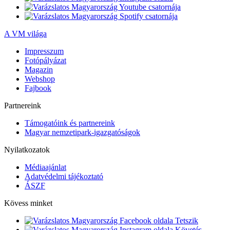
A VM világa
Impresszum
Fotópályázat
Magazin
Webshop
Fajbook
Partnereink
Támogatóink és partnereink
Magyar nemzetipark-igazgatóságok
Nyilatkozatok
Médiaajánlat
Adatvédelmi tájékoztató
ÁSZF
Kövess minket
Tetszik
Követés