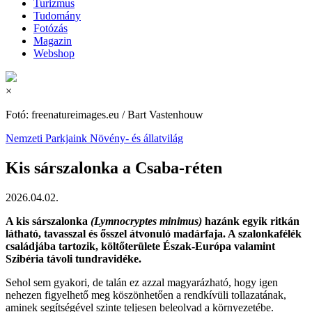
Turizmus
Tudomány
Fotózás
Magazin
Webshop
×
Fotó: freenatureimages.eu / Bart Vastenhouw
Nemzeti Parkjaink
Növény- és állatvilág
Kis sárszalonka a Csaba-réten
2026.04.02.
A kis sárszalonka
(Lymnocryptes minimus)
hazánk egyik ritkán
látható, tavasszal és ősszel átvonuló madárfaja. A szalonkafélék
családjába tartozik, költőterülete Észak-Európa valamint
Szibéria távoli tundravidéke.
Sehol sem gyakori, de talán ez azzal magyarázható, hogy igen
nehezen figyelhető meg köszönhetően a rendkívüli tollazatának,
aminek segítségével szinte teljesen beleolvad a környezetébe.