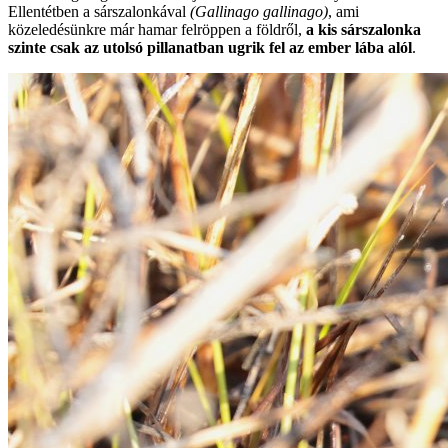
Ellentétben a sárszalonkával
(Gallinago gallinago)
, ami
közeledésünkre már hamar felröppen a földről,
a kis sárszalonka
szinte csak az utolsó pillanatban ugrik fel az ember lába alól
.