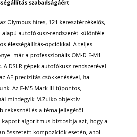
ségállítás szabadságáért
az Olympus híres, 121 keresztérzékelős,
 alapú autofókusz-rendszerét különféle
 élességállítás-opciókkal. A teljes
őnyei már a professzionális OM-D E-M1
ák. A DSLR gépek autofókusz rendszerével
z AF precizitás csökkenésével, ha
unk. Az E-M5 Mark III tűpontos,
nál mindegyik M.Zuiko objektív
b rekesznél és a téma jellegétől
t kapott algoritmus biztosítja azt, hogy a
yan összetett kompozíciók esetén, ahol