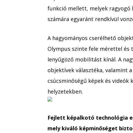
funkció mellett, melyek ragyogó
számára egyaránt rendkívül vonzó
A hagyományos cserélhető objek
Olympus szinte fele mérettel és
lenyűgöző mobilitást kínál. A na
objektívek választéka, valamint a
csúcsminőségű képek és videók ké
helyzetekben.
Fejlett képalkotó technológia eg
mely kiváló képminőséget bizt