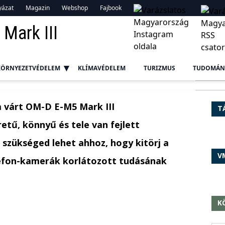
yázat
Magazin
Webshop
Fajbook
 Mark III
KÖRNYEZETVÉDELEM
KLÍMAVÉDELEM
TURIZMUS
TUDOMÁN
 várt OM-D E-M5 Mark III
T
ű, könnyű és tele van fejlett
 szükséged lehet ahhoz, hogy kitörj a
V
lefon-kamerák korlátozott tudásának
K