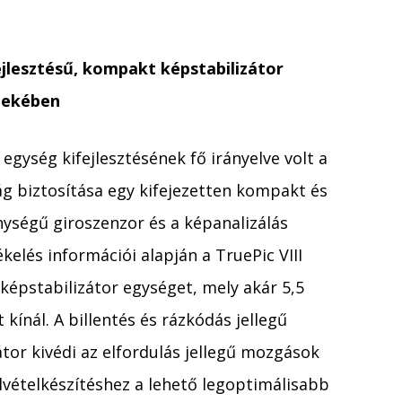
fejlesztésű, kompakt képstabilizátor
dekében
 egység kifejlesztésének fő irányelve volt a
ág biztosítása egy kifejezetten kompakt és
nységű giroszenzor és a képanalizálás
lés információi alapján a TruePic VIII
képstabilizátor egységet, mely akár 5,5
ínál. A billentés és rázkódás jellegű
tor kivédi az elfordulás jellegű mozgások
elvételkészítéshez a lehető legoptimálisabb