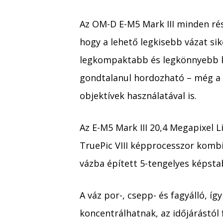
Az OM-D E-M5 Mark III minden rés
hogy a lehető legkisebb vázat sik
legkompaktabb és legkönnyebb kiv
gondtalanul hordozható – még a
objektívek használatával is.
Az E-M5 Mark III 20,4 Megapixel 
TruePic VIII képprocesszor kombi
vázba épített 5-tengelyes képsta
A váz por-, csepp- és fagyálló, í
koncentrálhatnak, az időjárástól