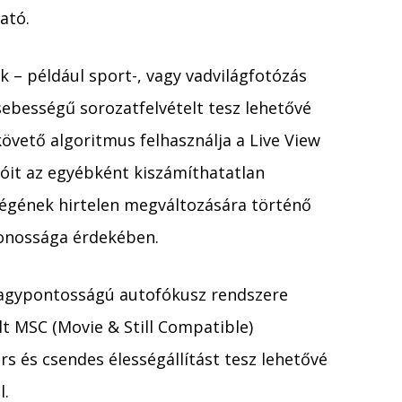
ató.
 – például sport-, vagy vadvilágfotózás
sebességű sorozatfelvételt tesz lehetővé
vető algoritmus felhasználja a Live View
ióit az egyébként kiszámíthatatlan
ségének hirtelen megváltozására történő
tonossága érdekében.
nagypontosságú autofókusz rendszere
t MSC (Movie & Still Compatible)
 és csendes élességállítást tesz lehetővé
l.