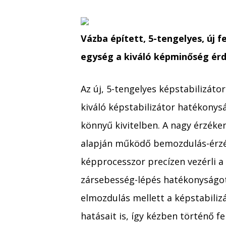
Vázba épített, 5-tengelyes, új 
egység a kiváló képminőség ér
Az új, 5-tengelyes képstabilizátor
kiváló képstabilizátor hatékonys
könnyű kivitelben. A nagy érzéke
alapján működő bemozdulás-érzéke
képprocesszor precízen vezérli a 
zársebesség-lépés hatékonyságot k
elmozdulás mellett a képstabilizá
hatásait is, így kézben történő f