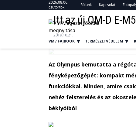
2026.08.06.
Rólunk
Kapcsolat
Fotópál
csütörtök
Itt az új OM-D E-M5
2019.10.21.
VM / FAJBOOK
TERMÉSZETVÉDELEM
Az Olympus bemutatta a régóta
fényképezőgépét: kompakt méret
funkciókkal. Minden, amire csak
nehéz felszerelés és az okoste
béklyóiból