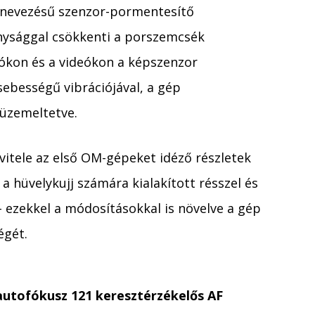
elnevezésű szenzor-pormentesítő
nysággal csökkenti a porszemcsék
ókon és a videókon a képszenzor
ebességű vibrációjával, a gép
üzemeltetve.
vitele az első OM-gépeket idéző részletek
 a hüvelykujj számára kialakított résszel és
 ezekkel a módosításokkal is növelve a gép
égét.
utofókusz 121 keresztérzékelős AF