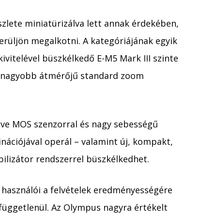
zlete miniatürizálva lett annak érdekében,
erüljön megalkotni. A kategóriájának egyik
itelével büszkélkedő E-M5 Mark III szinte
 nagyobb átmérőjű standard zoom
Live MOS szenzorral és nagy sebességű
nációjával operál – valamint új, kompakt,
bilizátor rendszerrel büszkélkedhet.
gy használói a felvételek eredményességére
 függetlenül. Az Olympus nagyra értékelt