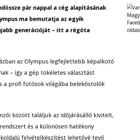
dössze pár nappal a cég alapításának
Olympus ma bemutatja az egyik
abb generációját – itt a régóta
ázban az Olympus legfejlettebb képalkotó
ak – így a gép tökéletes választást
s a profi fotósok világába belekóstolók
zői között találjuk az időjárásálló kivitelt,
-rendszert és a különösen hatékony
koldalú felvételkészítést lehetővé tevő