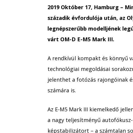
2019 Október 17, Hamburg – Min
századik évfordulója után, az 
legnépszerűbb modelljének legúj
várt
OM-D E-M5 Mark III.
A rendkívül kompakt és könnyű v
technológiai megoldásai sorakozn
jelenthet a fotózás rajongóinak é
számára is.
Az E-M5 Mark III kiemelkedő jellem
a nagy teljesítményű autofókusz
képstabilizátort – a számtalan so