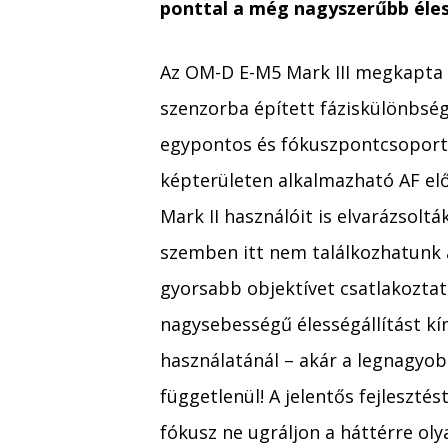
ponttal a még nagyszerűbb éles
Az OM-D E-M5 Mark III megkapta 
szenzorba épített fáziskülönbség
egypontos és fókuszpontcsoportos
képterületen alkalmazható AF el
Mark II használóit is elvarázsolt
szemben itt nem találkozhatunk a
gyorsabb objektívet csatlakoztat
nagysebességű élességállítást kí
használatánál – akár a legnagyob
függetlenül! A jelentős fejlesztés
fókusz ne ugráljon a háttérre ol