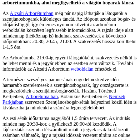
arborétumunkba, ahol megfigyelhető a világító bogarak tánca.
Az
Alcsúti Arborétumban
még pár napig láthatják a látogatók a
szentjánosbogarak különleges táncát. Az időpont azonban bogár- és
időjárásfüggő, így érdemes nyomon követni az arborétum
weboldalán közzétett legfrissebb információkat. A rajzás ideje alatt
mindennap (hétköznap is) indulnak szakvezetések a következő
időpontokban: 20.30, 20.45, 21.00. A szakvezetés hossza körülbelül
1-1,5 óra.
Az Arborétumba 21:00-ig egyéni látogatóként, szakvezetés nélkül is
be lehet menni és a jegyár ebben az esetben sem változik. További
információk az Alcsúti Arborétum
weboldalán
érhetőek el.
A természet szeszélyes parancsának engedelmeskedve idén
hamarabb szerelemesek a szentjánosbogarak, így országszerte is
megkezdődtek a szentjánosbogár-séták. Hazánk Történeti
Kertjeiben,
Arborétumaiban
, Botanikus Kertjeiben és
Nemzeti
Parkjaiban
szervezett Szentjánosbogár-séták helyszínei közül idén is
kiválaszthatja mindenki a számára legmegfelelőbbet.
Az esti séták időtartama nagyjából 1,5 órára tervezett. Az indulás
minden nap 20:30-kor, a gyülekező 20:00-tól kezdődik. A
tájékoztatás szerint a létszámlimit miatt a jegyek csak korlátozott
számban válthatók, így a rajzási időszak vezetett túráira az online