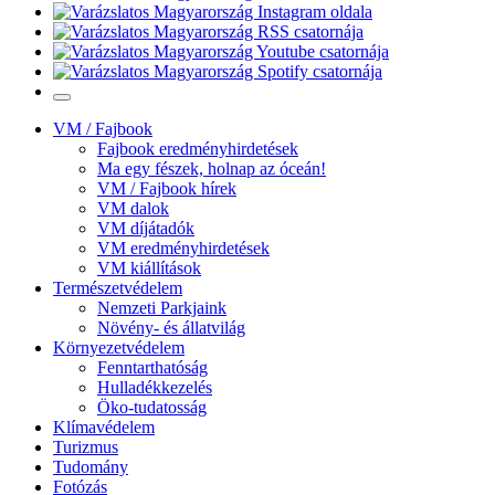
VM / Fajbook
Fajbook eredményhirdetések
Ma egy fészek, holnap az óceán!
VM / Fajbook hírek
VM dalok
VM díjátadók
VM eredményhirdetések
VM kiállítások
Természetvédelem
Nemzeti Parkjaink
Növény- és állatvilág
Környezetvédelem
Fenntarthatóság
Hulladékkezelés
Öko-tudatosság
Klímavédelem
Turizmus
Tudomány
Fotózás