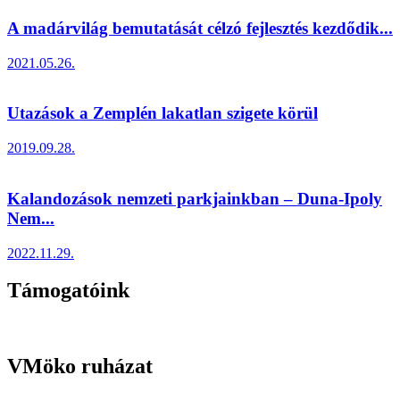
A madárvilág bemutatását célzó fejlesztés kezdődik...
2021.05.26.
Utazások a Zemplén lakatlan szigete körül
2019.09.28.
Kalandozások nemzeti parkjainkban – Duna-Ipoly
Nem...
2022.11.29.
Támogatóink
VMöko ruházat