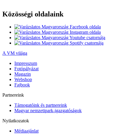
Közösségi oldalaink
A VM világa
Impresszum
Fotópályázat
Magazin
Webshop
Fajbook
Partnereink
Támogatóink és partnereink
Magyar nemzetipark-igazgatóságok
Nyilatkozatok
Médiaajánlat