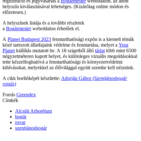
regisztráció és jegyvásárlás a
Bogármester
weboldalon, az adott
helyszín kiválasztásával lehetséges. (Kizárólag online módon és
előzetesen.)
A helyszínek listája és a további részletek
a
Bogármester
weboldalon érhetőek el.
A
Planet Budapest 2023
fenntarthatósági expón is a kiemelt témák
közé tartozott állatfajaink védelme és fenntartása, melyet a
Your
Planet
kiállítás mutatott be. A 18 szigetből álló
tárlat
több mint 6500
négyzetméteren kapott helyet, és különleges vizuális megoldásokkal
tette kézzelfoghatóvá a fenntarthatósági és környezetvédelmi
kihívásokat, melyekkel az élővilággal együtt szembe kell néznünk.
A cikk borítóképét készítette:
Adorján Gábor
(Szentjánosbogár
rajzás)
Forrás
Greendex
Címkék
Alcsúti Arborétum
bogár
rovar
szentjánosbogár