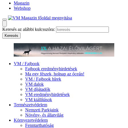
Magazin
Webshop
Keresés az alábbi kulcsszóra:
VM / Fajbook
Fajbook eredményhirdetések
Ma egy fészek, holnap az óceán!
VM / Fajbook hírek
VM dalok
VM díjátadók
VM eredményhirdetések
VM kiállítások
Természetvédelem
Nemzeti Parkjaink
Növény- és állatvilág
Környezetvédelem
Fenntarthatóság