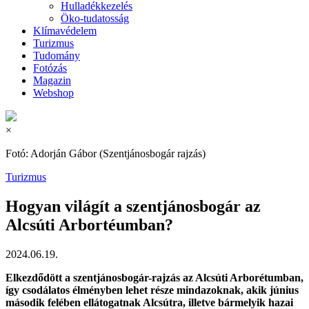
Hulladékkezelés
Öko-tudatosság
Klímavédelem
Turizmus
Tudomány
Fotózás
Magazin
Webshop
×
Fotó: Adorján Gábor (Szentjánosbogár rajzás)
Turizmus
Hogyan világít a szentjánosbogár az
Alcsúti Arbortéumban?
2024.06.19.
Elkezdődött a szentjánosbogár-rajzás az Alcsúti Arborétumban,
így csodálatos élményben lehet része mindazoknak, akik június
második felében ellátogatnak Alcsútra, illetve bármelyik hazai