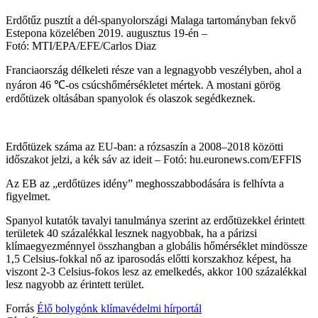
Erdőtűz pusztít a dél-spanyolországi Malaga tartományban fekvő
Estepona közelében 2019. augusztus 19-én –
Fotó: MTI/EPA/EFE/Carlos Diaz
Franciaország délkeleti része van a legnagyobb veszélyben, ahol a
nyáron 46 ℃-os csúcshőmérsékletet mértek. A mostani görög
erdőtüzek oltásában spanyolok és olaszok segédkeznek.
Erdőtüzek száma az EU-ban: a rózsaszín a 2008–2018 közötti
időszakot jelzi, a kék sáv az ideit –
Fotó: hu.euronews.com/EFFIS
Az EB az „erdőtüzes idény” meghosszabbodására is felhívta a
figyelmet.
Spanyol kutatók tavalyi tanulmánya szerint az erdőtüzekkel érintett
területek 40 százalékkal lesznek nagyobbak, ha a párizsi
klímaegyezménnyel összhangban a globális hőmérséklet mindössze
1,5 Celsius-fokkal nő az iparosodás előtti korszakhoz képest, ha
viszont 2-3 Celsius-fokos lesz az emelkedés, akkor 100 százalékkal
lesz nagyobb az érintett terület.
Forrás
Élő bolygónk klímavédelmi hírportál