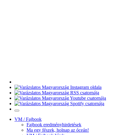
VM / Fajbook
Fajbook eredményhirdetések
Ma egy fészek, holnap az óceán!