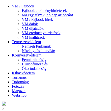
VM / Fajbook
Fajbook eredményhirdetések
Ma egy fészek, holnap az óceán!
VM / Fajbook hírek
VM dalok
VM díjátadók
VM eredményhirdetések
VM kiállítások
Természetvédelem
Nemzeti Parkjaink
Növény- és állatvilág
Környezetvédelem
Fenntarthatóság
Hulladékkezelés
Öko-tudatosság
Klímavédelem
Turizmus
Tudomány
Fotózás
Magazin
Webshop
×