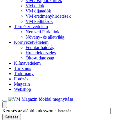
VM / Fajbook hírek
VM dalok
VM díjátadók
VM eredményhirdetések
VM kiállítások
Természetvédelem
Nemzeti Parkjaink
Növény- és állatvilág
Környezetvédelem
Fenntarthatóság
Hulladékkezelés
Öko-tudatosság
Klímavédelem
Turizmus
Tudomány
Fotózás
Magazin
Webshop
Keresés az alábbi kulcsszóra: