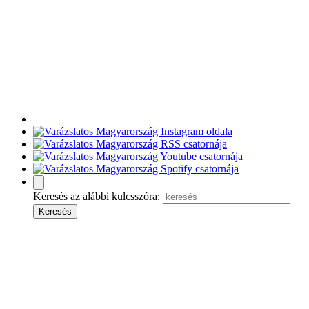
Keresés az alábbi kulcsszóra: