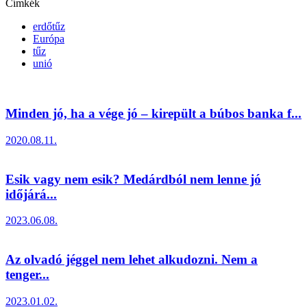
Címkék
erdőtűz
Európa
tűz
unió
Minden jó, ha a vége jó – kirepült a búbos banka f...
2020.08.11.
Esik vagy nem esik? Medárdból nem lenne jó
időjárá...
2023.06.08.
Az olvadó jéggel nem lehet alkudozni. Nem a
tenger...
2023.01.02.