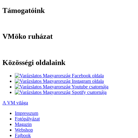
Támogatóink
VMöko ruházat
Közösségi oldalaink
A VM világa
Impresszum
Fotópályázat
Magazin
Webshop
Fajbook