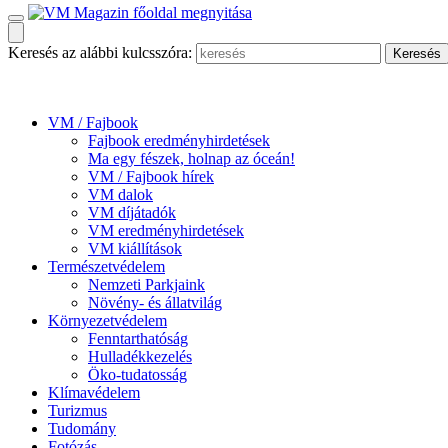
Keresés az alábbi kulcsszóra:
VM / Fajbook
Fajbook eredményhirdetések
Ma egy fészek, holnap az óceán!
VM / Fajbook hírek
VM dalok
VM díjátadók
VM eredményhirdetések
VM kiállítások
Természetvédelem
Nemzeti Parkjaink
Növény- és állatvilág
Környezetvédelem
Fenntarthatóság
Hulladékkezelés
Öko-tudatosság
Klímavédelem
Turizmus
Tudomány
Fotózás