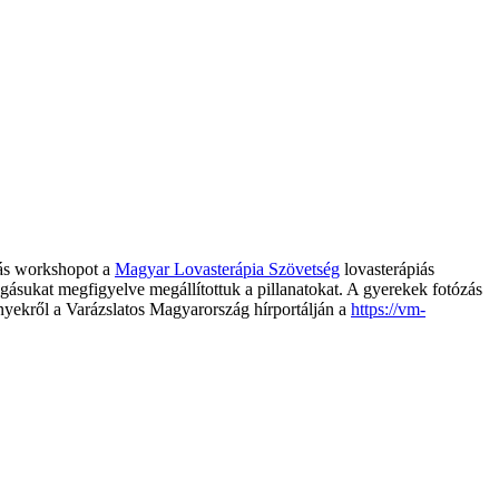
zás workshopot a
Magyar Lovasterápia Szövetség
lovasterápiás
ozgásukat meg
figyelve megállítottuk a pillanatokat. A gyerekek fotózás
yekről a Varázslatos Magyarország hírportálján a
https://vm-