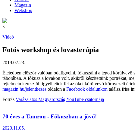
Magazin
Webshop
×
Videó
Fotós workshop és lovasterápia
2019.07.23.
Életedben először valóban odafigyelni, fókuszálni a téged körülvevő
táborában. A fókusz a lovakon volt, akikről készítettünk portrékat, m
rejtelmein keresztül figyelhettek fel az őket körülvevő környezeti ér
magazin.hu/jelentkezes
oldalon a
Facebook oldalunkon
találsz friss i
Forrás
Varázslatos Magyarország YouTube csatornája
70 éves a Tamron - Fókuszban a jövő!
2020.11.05.