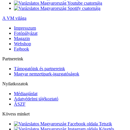
A VM világa
Impresszum
Fotópályázat
Magazin
Webshop
Fajbook
Partnereink
Támogatóink és partnereink
Magyar nemzetipark-igazgatóságok
Nyilatkozatok
Médiaajánlat
Adatvédelmi tájékoztató
ÁSZF
Kövess minket
Tetszik
Követés