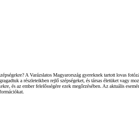
 szépségekre? A Varázslatos Magyarország gyereknek tartott lovas fotó
egragadtuk a részleteikben rejlő szépségeket, és társas életüket vagy m
tékekre, és az ember felelősségére ezek megőrzésében.
Az aktuális esemén
nformációkat.