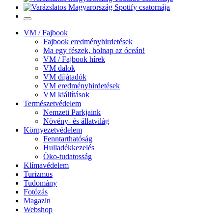
VM / Fajbook
Fajbook eredményhirdetések
Ma egy fészek, holnap az óceán!
VM / Fajbook hírek
VM dalok
VM díjátadók
VM eredményhirdetések
VM kiállítások
Természetvédelem
Nemzeti Parkjaink
Növény- és állatvilág
Környezetvédelem
Fenntarthatóság
Hulladékkezelés
Öko-tudatosság
Klímavédelem
Turizmus
Tudomány
Fotózás
Magazin
Webshop