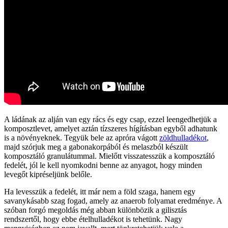
A ládának az alján van egy rács és egy csap, ezzel leengedhetjük a
komposztlevet, amelyet aztán tízszeres hígításban egyből adhatunk
is a növényeknek. Tegyük bele az apróra vágott
zöldhulladékot
,
majd szórjuk meg a gabonakorpából és melaszból készült
komposztáló granulátummal. Mielőtt visszatesszük a komposztáló
fedelét, jól le kell nyomkodni benne az anyagot, hogy minden
levegőt kipréseljünk belőle.
Ha levesszük a fedelét, itt már nem a föld szaga, hanem egy
savanykásabb szag fogad, amely az anaerob folyamat eredménye. A
szóban forgó megoldás még abban különbözik a gilisztás
rendszertől, hogy ebbe ételhulladékot is tehetünk. Nagy