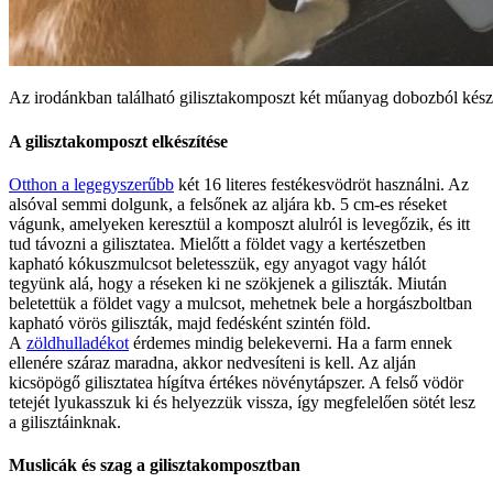
Az irodánkban található gilisztakomposzt két műanyag dobozból kész
A gilisztakomposzt elkészítése
Otthon a legegyszerűbb
két 16 literes festékesvödröt használni. Az
alsóval semmi dolgunk, a felsőnek az aljára kb. 5 cm-es réseket
vágunk, amelyeken keresztül a komposzt alulról is levegőzik, és itt
tud távozni a gilisztatea. Mielőtt a földet vagy a kertészetben
kapható kókuszmulcsot beletesszük, egy anyagot vagy hálót
tegyünk alá, hogy a réseken ki ne szökjenek a giliszták. Miután
beletettük a földet vagy a mulcsot, mehetnek bele a horgászboltban
kapható vörös giliszták, majd fedésként szintén föld.
A
zöldhulladékot
érdemes mindig belekeverni. Ha a farm ennek
ellenére száraz maradna, akkor nedvesíteni is kell. Az alján
kicsöpögő gilisztatea hígítva értékes növénytápszer. A felső vödör
tetejét lyukasszuk ki és helyezzük vissza, így megfelelően sötét lesz
a gilisztáinknak.
Muslicák és szag a gilisztakomposztban