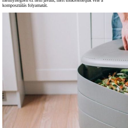
mennyiségben ez nem javallt, mert tönkretehetjük vele a
komposztálás folyamatát.