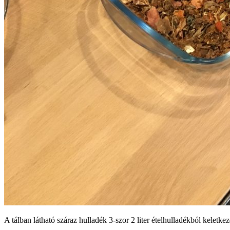
A tálban látható száraz hulladék 3-szor 2 liter ételhulladékból keletke