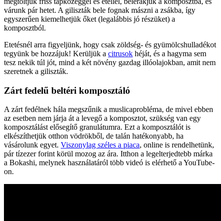
megtöltjük friss tápközeggel és étellel, belerakjuk a komposztba, és
várunk pár hetet. A giliszták bele fognak mászni a zsákba, így
egyszerűen kiemelhetjük őket (legalábbis jó részüket) a
komposztból.
Etetésnél arra figyeljünk, hogy csak zöldség- és gyümölcshulladékot
tegyünk be hozzájuk! Kerüljük a
citrusok
héját, és a hagyma sem
tesz nekik túl jót, mind a két növény gazdag illóolajokban, amit nem
szeretnek a giliszták.
Zárt fedelű beltéri komposztáló
A zárt fedélnek hála megszűnik a muslicaprobléma, de mivel ebben
az esetben nem járja át a levegő a komposztot, szükség van egy
komposztálást elősegítő granulátumra. Ezt a komposztálót is
elkészíthetjük otthon vödrökből, de talán hatékonyabb, ha
vásárolunk egyet.
Viszonylag széles a piaca
, online is rendelhetünk,
pár tízezer forint körül mozog az ára. Itthon a legelterjedtebb márka
a Bokashi, melynek használatáról több videó is elérhető a YouTube-
on.