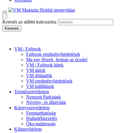
Keresés az alábbi kulcsszóra:
VM / Fajbook
Fajbook eredményhirdetések
Ma egy fészek, holnap az óceán!
VM / Fajbook hírek
VM dalok
VM díjátadók
VM eredményhirdetések
VM kiállítások
Természetvédelem
Nemzeti Parkjaink
Növény- és állatvilág
Környezetvédelem
Fenntarthatóság
Hulladékkezelés
Öko-tudatosság
Klímavédelem