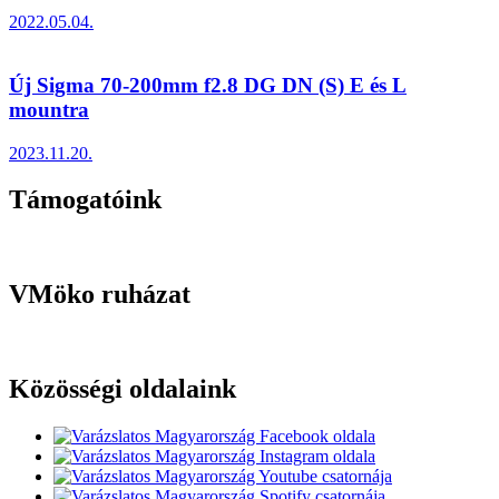
2022.05.04.
Új Sigma 70-200mm f2.8 DG DN (S) E és L
mountra
2023.11.20.
Támogatóink
VMöko ruházat
Közösségi oldalaink