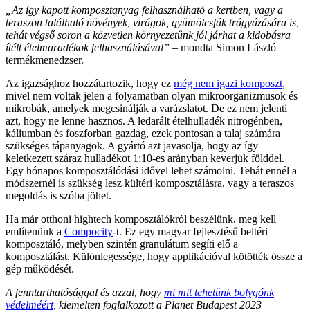
„Az így kapott komposztanyag felhasználható a kertben, vagy a
teraszon található növények, virágok, gyümölcsfák trágyázására is,
tehát végső soron a közvetlen környezetünk jól járhat a kidobásra
ítélt ételmaradékok felhasználásával”
– mondta Simon László
termékmenedzser.
Az igazsághoz hozzátartozik, hogy ez
még nem igazi komposzt
,
mivel nem voltak jelen a folyamatban olyan mikroorganizmusok és
mikrobák, amelyek megcsinálják a varázslatot. De ez nem jelenti
azt, hogy ne lenne hasznos. A ledarált ételhulladék nitrogénben,
káliumban és foszforban gazdag, ezek pontosan a talaj számára
szükséges tápanyagok. A gyártó azt javasolja, hogy az így
keletkezett száraz hulladékot 1:10-es arányban keverjük földdel.
Egy hónapos komposztálódási idővel lehet számolni. Tehát ennél a
módszernél is szükség lesz kültéri komposztálásra, vagy a teraszos
megoldás is szóba jöhet.
Ha már otthoni hightech komposztálókról beszélünk, meg kell
említenünk a
Compocity
-t. Ez egy magyar fejlesztésű beltéri
komposztáló, melyben szintén granulátum segíti elő a
komposztálást. Különlegessége, hogy applikációval kötötték össze a
gép működését.
A fenntarthatósággal és azzal, hogy
mi mit tehetünk bolygónk
védelméért
, kiemelten foglalkozott a Planet Budapest 2023