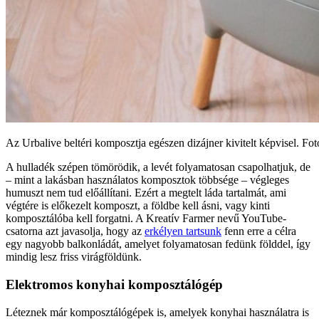
Az Urbalive beltéri komposztja egészen dizájner kivitelt képvisel. Fo
A hulladék szépen tömörödik, a levét folyamatosan csapolhatjuk, de
– mint a lakásban használatos komposztok többsége – végleges
humuszt nem tud előállítani. Ezért a megtelt láda tartalmát, ami
végtére is előkezelt komposzt, a földbe kell ásni, vagy kinti
komposztálóba kell forgatni. A Kreatív Farmer nevű YouTube-
csatorna azt javasolja, hogy az
erkélyen tartsunk
fenn erre a célra
egy nagyobb balkonládát, amelyet folyamatosan fedünk földdel, így
mindig lesz friss virágföldünk.
Elektromos konyhai komposztálógép
Léteznek már komposztálógépek is, amelyek konyhai használatra is