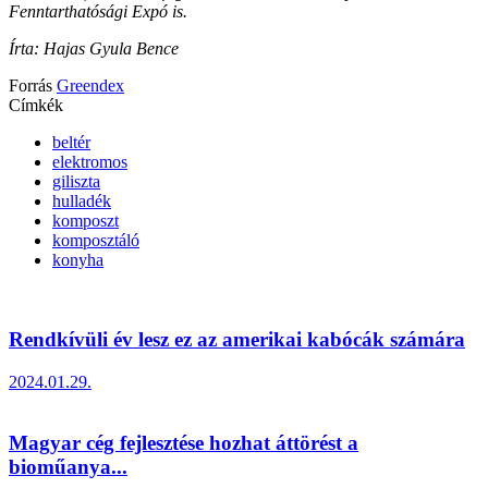
Fenntarthatósági Expó is.
Írta: Hajas Gyula Bence
Forrás
Greendex
Címkék
beltér
elektromos
giliszta
hulladék
komposzt
komposztáló
konyha
Rendkívüli év lesz ez az amerikai kabócák számára
2024.01.29.
Magyar cég fejlesztése hozhat áttörést a
bioműanya...