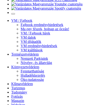
VM / Fajbook
Fajbook eredményhirdetések
Ma egy fészek, holnap az óceán!
VM / Fajbook hírek
VM dalok
VM díjátadók
VM eredményhirdetések
VM kiállítások
Természetvédelem
Nemzeti Parkjaink
Növény- és állatvilág
Környezetvédelem
Fenntarthatóság
Hulladékkezelés
Öko-tudatosság
Klímavédelem
Turizmus
Tudomány
Fotózás
Magazin
Webshop