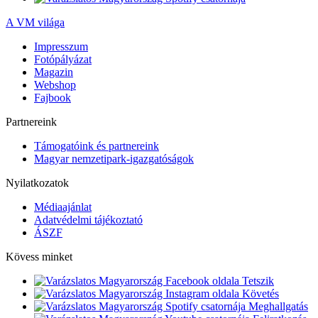
A VM világa
Impresszum
Fotópályázat
Magazin
Webshop
Fajbook
Partnereink
Támogatóink és partnereink
Magyar nemzetipark-igazgatóságok
Nyilatkozatok
Médiaajánlat
Adatvédelmi tájékoztató
ÁSZF
Kövess minket
Tetszik
Követés
Meghallgatás