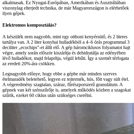
alkalmasak. Ez Nyugat-Európában, Amerikában és Ausztráliában
viszonylag elterjedt technika, de már Magyarországon is elérhetőek
ilyen gépek.
Elektromos komposztálás?
A készülék nem nagyobb, mint egy otthoni kenyérsütő, és 2 literes
tartálya van. A 2 liter konyhai hulladékból a 4–6 órás programmal 3
deciliter „ecochips”-et állít elő. A gép háromciklusos folyamatot hajt
végre, amely során először kiszárítja és dehidratálja az edényében
lévő hulladékot, majd felaprítja, végül lehűti. Így a szemét térfogata
az eredeti 20%-ára csökken.
Legnagyobb előnye, hogy ebbe a gépbe már minden szerves
ételmaradék beletehető, legyen ez tejtermék, hús, főtt vagy sült étel.
A végeredmény szagtalan, száraz, fűrészporszerű granulátum. A
gépnek van két szénszűrője is, amelyek működés közben a szagokat
szűrik, ezeket 60 ciklus után szükséges cserélni.