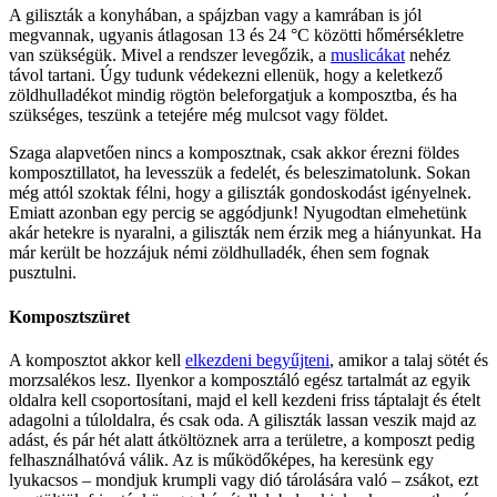
A giliszták a konyhában, a spájzban vagy a kamrában is jól
megvannak, ugyanis átlagosan 13 és 24 °C közötti hőmérsékletre
van szükségük. Mivel a rendszer levegőzik, a
muslicákat
nehéz
távol tartani. Úgy tudunk védekezni ellenük, hogy a keletkező
zöldhulladékot mindig rögtön beleforgatjuk a komposztba, és ha
szükséges, teszünk a tetejére még mulcsot vagy földet.
Szaga alapvetően nincs a komposztnak, csak akkor érezni földes
komposztillatot, ha levesszük a fedelét, és beleszimatolunk. Sokan
még attól szoktak félni, hogy a giliszták gondoskodást igényelnek.
Emiatt azonban egy percig se aggódjunk! Nyugodtan elmehetünk
akár hetekre is nyaralni, a giliszták nem érzik meg a hiányunkat. Ha
már került be hozzájuk némi zöldhulladék, éhen sem fognak
pusztulni.
Komposztszüret
A komposztot akkor kell
elkezdeni begyűjteni
, amikor a talaj sötét és
morzsalékos lesz. Ilyenkor a komposztáló egész tartalmát az egyik
oldalra kell csoportosítani, majd el kell kezdeni friss táptalajt és ételt
adagolni a túloldalra, és csak oda. A giliszták lassan veszik majd az
adást, és pár hét alatt átköltöznek arra a területre, a komposzt pedig
felhasználhatóvá válik. Az is működőképes, ha keresünk egy
lyukacsos – mondjuk krumpli vagy dió tárolására való – zsákot, ezt