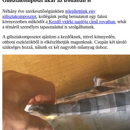
Gilisztakomposzt akár az irodában is
Néhány éve szerkesztőségünkben
telepítettünk egy
gilisztakomposztot
, kollégánk pedig bemutatott egy falusi
környezetben működőt a
Kezdő vidéki naplója című rovatban
, tehát
a témáról személyes tapasztalattal is szolgálhatunk.
A gilisztakomposztot ajánlom a kezdőknek, mivel könnyedén,
otthoni eszközökből is elkészíthetjük magunknak. Csupán két tároló
szükséges hozzá, nálunk ez két nagyobb műanyag doboz.