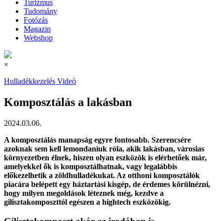
Turizmus
Tudomány
Fotózás
Magazin
Webshop
×
Hulladékkezelés
Videó
Komposztálás a lakásban
2024.03.06.
A komposztálás manapság egyre fontosabb. Szerencsére
azoknak sem kell lemondaniuk róla, akik lakásban, városias
környezetben élnek, hiszen olyan eszközök is elérhetőek már,
amelyekkel ők is komposztálhatnak, vagy legalábbis
előkezelhetik a zöldhulladékukat. Az otthoni komposztálók
piacára belépett egy háztartási kisgép, de érdemes körülnézni,
hogy milyen megoldások léteznek még, kezdve a
gilisztakomposzttól egészen a hightech eszközökig.