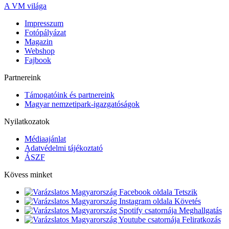
A VM világa
Impresszum
Fotópályázat
Magazin
Webshop
Fajbook
Partnereink
Támogatóink és partnereink
Magyar nemzetipark-igazgatóságok
Nyilatkozatok
Médiaajánlat
Adatvédelmi tájékoztató
ÁSZF
Kövess minket
Tetszik
Követés
Meghallgatás
Feliratkozás