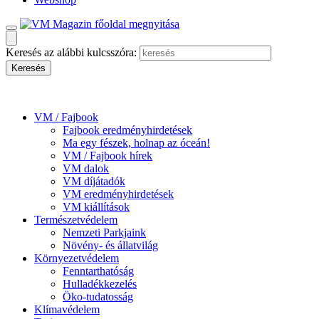
Keresés az alábbi kulcsszóra:
VM / Fajbook
Fajbook eredményhirdetések
Ma egy fészek, holnap az óceán!
VM / Fajbook hírek
VM dalok
VM díjátadók
VM eredményhirdetések
VM kiállítások
Természetvédelem
Nemzeti Parkjaink
Növény- és állatvilág
Környezetvédelem
Fenntarthatóság
Hulladékkezelés
Öko-tudatosság
Klímavédelem