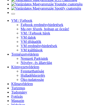
VM / Fajbook
Fajbook eredményhirdetések
Ma egy fészek, holnap az óceán!
VM / Fajbook hírek
VM dalok
VM díjátadók
VM eredményhirdetések
VM kiállítások
Természetvédelem
Nemzeti Parkjaink
Növény- és állatvilág
Környezetvédelem
Fenntarthatóság
Hulladékkezelés
Öko-tudatosság
Klímavédelem
Turizmus
Tudomány
Fotózás
Magazin
Webshop