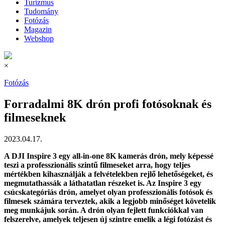
Turizmus
Tudomány
Fotózás
Magazin
Webshop
×
Fotózás
Forradalmi 8K drón profi fotósoknak és
filmeseknek
2023.04.17.
A DJI Inspire 3 egy all-in-one 8K kamerás drón, mely képessé
teszi a professzionális szintű filmeseket arra, hogy teljes
mértékben kihasználják a felvételekben rejlő lehetőségeket, és
megmutathassák a láthatatlan részeket is. Az Inspire 3 egy
csúcskategóriás drón, amelyet olyan professzionális fotósok és
filmesek számára terveztek, akik a legjobb minőséget követelik
meg munkájuk során. A drón olyan fejlett funkciókkal van
felszerelve, amelyek teljesen új szintre emelik a légi fotózást és