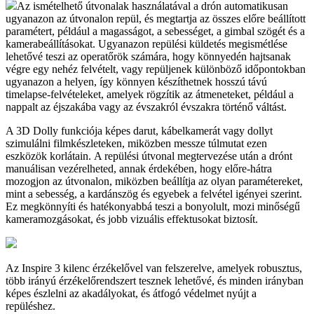
Az ismételhető útvonalak használatával a drón automatikusan
ugyanazon az útvonalon repül, és megtartja az összes előre beállított
paramétert, például a magasságot, a sebességet, a gimbal szögét és a
kamerabeállításokat. Ugyanazon repülési küldetés megismétlése
lehetővé teszi az operatőrök számára, hogy könnyedén hajtsanak
végre egy nehéz felvételt, vagy repüljenek különböző időpontokban
ugyanazon a helyen, így könnyen készíthetnek hosszú távú
timelapse-felvételeket, amelyek rögzítik az átmeneteket, például a
nappalt az éjszakába vagy az évszakról évszakra történő váltást.
A 3D Dolly funkciója képes darut, kábelkamerát vagy dollyt
szimulálni filmkészleteken, miközben messze túlmutat ezen
eszközök korlátain. A repülési útvonal megtervezése után a drónt
manuálisan vezérelheted, annak érdekében, hogy előre-hátra
mozogjon az útvonalon, miközben beállítja az olyan paramétereket,
mint a sebesség, a kardánszög és egyebek a felvétel igényei szerint.
Ez megkönnyíti és hatékonyabbá teszi a bonyolult, mozi minőségű
kameramozgásokat, és jobb vizuális effektusokat biztosít.
Az Inspire 3 kilenc érzékelővel van felszerelve, amelyek robusztus,
több irányú érzékelőrendszert tesznek lehetővé, és minden irányban
képes észlelni az akadályokat, és átfogó védelmet nyújt a
repüléshez.