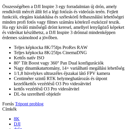
Összességében a DJI Inspire 3 egy forradalmian új drón, amely
rendkívüli mércét állít fel a légi fotózás és videózás terén. Fejlett
funkciói, elegáns kialakítása és széleskörű felhasználási lehetőségei
minden profi fotós vagy filmes számára kötelező eszközzé teszik.
Ha egy kiváló minőségű drónt keresel, amellyel lenyűgöző képeket
és videókat készíthetsz, a DJI Inspire 3 drónnal mindenképpen
érdemes számolnod a jövőben.
Teljes képkocka 8K/75fps ProRes RAW
Teljes képkocka 8K/25fps CinemaDNG
Kettős natív ISO
80° Tilt Boost vagy 360° Pan Dual konfigurációk
Nagy dinamikatartomány, 14+ variálható megállási lehetőség
1/1,8 hüvelykes ultraszéles éjszakai látó FPV kamera
Centiméter szintű RTK helymeghatározás és útpont
kezelőkettős vezérlésű O3 Pro videoátvitel
kettős vezérlésű O3 Pro videoátvitel
DL-ba szerelhető objektív
Forrás
Tripont problog
Címkék
8K
DJI