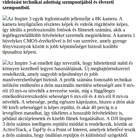
videózást technikai adottság szempontjából és élvezeti
szempontból.
Az Inspire 3 egyik legfontosabb jellemzője a 8K kamera. A
kamera lenyűgözően részletes képek és videók rögzítésére képes,
így ideális a professzionális fotósok és filmesek számára, akik a
leglélegzetelállítóbb felvételeket szeretnék megörökíteni. A kamera 1
hüvelykes CMOS-érzékelővel is fel van szerelve, amely gyenge
fényviszonyok között is jobb képminőséget biztosít korábbi
típusaihoz képest.
Az Inspire 3-at emellett úgy tervezték, hogy hihetetlenül stabil és
könnyen kezelhető legyen használójának. Új meghajtórendszerrel
rendelkezik, amely nagyobb teljesítményt és jobb
manőverezhetőséget biztosít. A profik számára fontosabb technikai
infóként említeném a drón maximális merülési sebességét ami 9 m/s-
ról 10 m/s-ra növelték a tervezése során, míg a függőleges
emelkedési/ereszkedési sebességet 6 m/s-ról és 4 m/s-ról 8 m/s-ra
növelték. A sebessége, pedig egészen káprázatos, hiszen a drón akár
90 km/h sebességgel is képes repülni, és akár 40 percig is a
levegőben maradhat, így tökéletes a hosszabb felvételekhez is,
például akciójelenetek és kisebb filmek forgatásához. A DJI Inspire
3 drón számos intelligens repülési móddal is rendelkezik, köztük az
ActiveTrack, a TapFly és a Point of Interest, amelyek lehetővé teszik
a drón számára, hogy önállóan repüljön és különböző szögekből