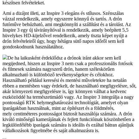
készítsen felvételeket.
Ami a dizájnt illeti, az Inspire 3 elegáns és stílusos. Szénszálas
vázzal rendelkezik, amely egyszerre könnyű és tartós. A drón
futóműve behúzható, ami megkönnyíti a szállítást és a tárolást. Az
Inspire 3 egy új távirányítóval is rendelkezik, amely beépített 5,5
hüvelykes HD-kijelzővel rendelkezik, amely tiszta képet nyújt a
drón felvételeiről úgy, hogy hétágra sütő napos időről sem kell
gondoskodnunk használatához.
De ha laikusként érdeklődsz a drónok iránt akkor sem kell
megijedned, hiszen az Inspire 3 nem csak a professzionális fotósok
és filmesek számára nagyszerű drón, hanem széleskörűen
alkalmazható is különböző tevékenységekre és célokhoz.
Használható például keresési és mentési műveletekre ha netalán
ebben a mentésben vagy érdekelt, de használható megfigyelésre, sőt,
akár környezeti megfigyelésre is, így könnyen válhat a kedvenc
eszközöddé ha természetimádó vagy. Az Inspire 3 integrálja a nagy
pontosságú RTK helymeghatározási technológiát, amelyet olyan
iparágakban használnak, mint az építészet és a földmérés,
mely centiméteres pontosságot biztosít használója számára. A drón
kiváló minőségű kamerájának és fejlett funkcióinak köszönhetően a
legkülönfélébb iparágak számára is ideális és ezáltal bátran ajánljuk
vállalkozások figyelmébe és saját alkalmazásra is.