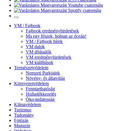
VM / Fajbook
Fajbook eredményhirdetések
Ma egy fészek, holnap az óceán!
VM / Fajbook hírek
VM dalok
VM díjátadók
VM eredményhirdetések
VM kiállítások
Természetvédelem
Nemzeti Parkjaink
Növény- és állatvilág
Környezetvédelem
Fenntarthatóság
Hulladékkezelés
Öko-tudatosság
Klímavédelem
Turizmus
Tudomány
Fotózás
Magazin
Webshop