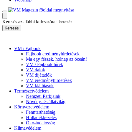
Keresés az alábbi kulcsszóra:
VM / Fajbook
Fajbook eredményhirdetések
Ma egy fészek, holnap az óceán!
VM / Fajbook hírek
VM dalok
VM díjátadók
VM eredményhirdetések
VM kiállítások
Természetvédelem
Nemzeti Parkjaink
Növény- és állatvilág
Környezetvédelem
Fenntarthatóság
Hulladékkezelés
Öko-tudatosság
Klímavédelem