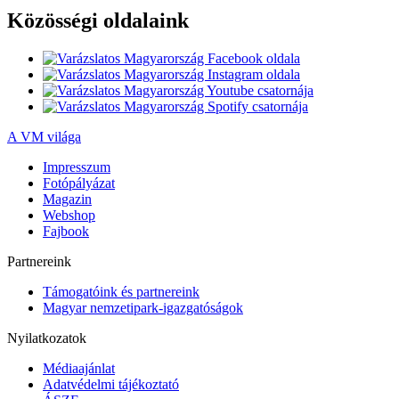
Közösségi oldalaink
A VM világa
Impresszum
Fotópályázat
Magazin
Webshop
Fajbook
Partnereink
Támogatóink és partnereink
Magyar nemzetipark-igazgatóságok
Nyilatkozatok
Médiaajánlat
Adatvédelmi tájékoztató