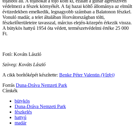
tojásból áll. A tojásokat a tojó költi ki, ezalatt a gúnár agresszíven
védelmezi a fészek környékét. A faj hazai költő állománya az elmúlt
évtizedekben emelkedik, legnagyobb számban a Balatonon fészkel.
Vonuló madár, a telet általában Horvátországban tölti,
fészkelőterületeire tavasszal, március elején-közepén érkezik vissza.
A bütykös hattyú 1954 óta védett, természetvédelmi értéke 25 000
Ft.
Fotó: Kováts László
Szöveg: Kováts László
A cikk borítóképét készítette:
Benke Péter Valentin
(Vízfej)
Forrás
Duna-Dráva Nemzeti Park
Címkék
bütykös
Duna-Dráva Nemzeti Park
fészkelés
hattyú
madár