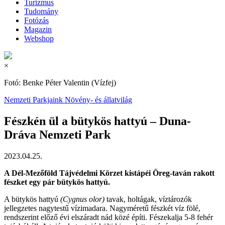
Turizmus
Tudomány
Fotózás
Magazin
Webshop
×
Fotó: Benke Péter Valentin (Vízfej)
Nemzeti Parkjaink
Növény- és állatvilág
Fészkén ül a bütykös hattyú – Duna-
Dráva Nemzeti Park
2023.04.25.
A Dél-Mezőföld Tájvédelmi Körzet kistápéi Öreg-taván rakott
fészket egy pár bütykös hattyú.
A bütykös hattyú
(Cygnus olor)
tavak, holtágak, víztározók
jellegzetes nagytestű vízimadara. Nagyméretű fészkét víz fölé,
rendszerint előző évi elszáradt nád közé építi. Fészekalja 5-8 fehér