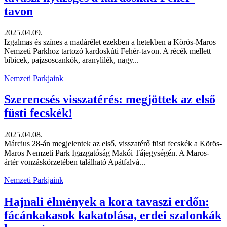
tavon
2025.04.09.
Izgalmas és színes a madárélet ezekben a hetekben a Körös-Maros
Nemzeti Parkhoz tartozó kardoskúti Fehér-tavon. A récék mellett
bíbicek, pajzsoscankók, aranylilék, nagy...
Nemzeti Parkjaink
Szerencsés visszatérés: megjöttek az első
füsti fecskék!
2025.04.08.
Március 28-án megjelentek az első, visszatérő füsti fecskék a Körös-
Maros Nemzeti Park Igazgatóság Makói Tájegységén. A Maros-
ártér vonzáskörzetében található Apátfalvá...
Nemzeti Parkjaink
Hajnali élmények a kora tavaszi erdőn:
fácánkakasok kakatolása, erdei szalonkák