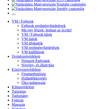
VM / Fajbook
Fajbook eredményhirdetések
Ma egy fészek, holnap az óceán!
VM / Fajbook hírek
VM dalok
VM díjátadók
VM eredményhirdetések
VM kiállítások
Természetvédelem
Nemzeti Parkjaink
Növény- és állatvilág
Környezetvédelem
Fenntarthatóság
Hulladékkezelés
Öko-tudatosság
Klímavédelem
Turizmus
Tudomány
Fotózás
Magazin
Webshop