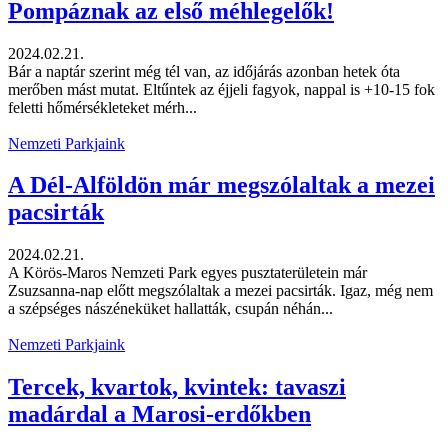
Pompáznak az első méhlegelők!
2024.02.21.
Bár a naptár szerint még tél van, az időjárás azonban hetek óta
merőben mást mutat. Eltűntek az éjjeli fagyok, nappal is +10-15 fok
feletti hőmérsékleteket mérh...
Nemzeti Parkjaink
A Dél-Alföldön már megszólaltak a mezei
pacsirták
2024.02.21.
A Körös-Maros Nemzeti Park egyes pusztaterületein már
Zsuzsanna-nap előtt megszólaltak a mezei pacsirták. Igaz, még nem
a szépséges nászéneküket hallatták, csupán néhán...
Nemzeti Parkjaink
Tercek, kvartok, kvintek: tavaszi
madárdal a Marosi-erdőkben