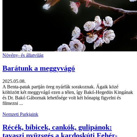
Növény- és állatvilág
Barátunk a meggyvágó
2025.05.08.
A Benta-patak partján öreg nyárfák sorakoznak. Ágaik közé
költözött két meggyvágó ezen a télen, így Bakó-Hegedüs Kingának
és Dr. Bakó Gábornak lehetősége volt két hónapig figyelni és
filmezni ...
Nemzeti Parkjaink
Récék, bíbicek, cankók, gulipánok:
tavaszi nyüzsgés a kardoskúti Fehér-