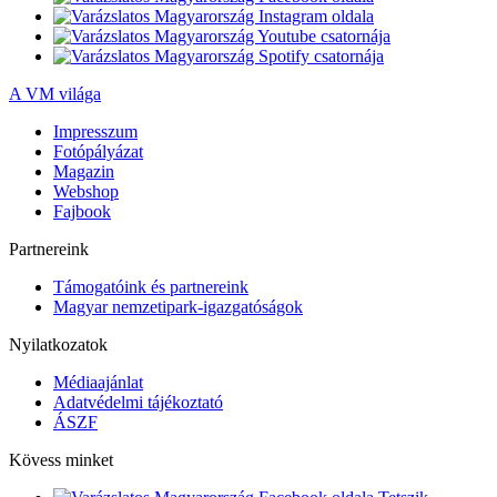
A VM világa
Impresszum
Fotópályázat
Magazin
Webshop
Fajbook
Partnereink
Támogatóink és partnereink
Magyar nemzetipark-igazgatóságok
Nyilatkozatok
Médiaajánlat
Adatvédelmi tájékoztató
ÁSZF
Kövess minket