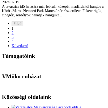
2024.02.19.
A tavaszias idő hatására már február közepén madárdaltól hangos a
Körös-Maros Nemzeti Park Maros-ártér részterülete. Fekete rigók,
cinegék, sordélyok hallatják hangjuka...
Előző
1
2
3
4
Következő
Támogatóink
VMöko ruházat
Közösségi oldalaink