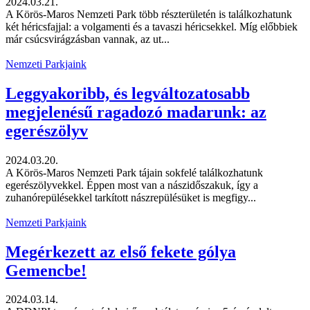
2024.03.21.
A Körös-Maros Nemzeti Park több részterületén is találkozhatunk
két héricsfajjal: a volgamenti és a tavaszi héricsekkel. Míg előbbiek
már csúcsvirágzásban vannak, az ut...
Nemzeti Parkjaink
Leggyakoribb, és legváltozatosabb
megjelenésű ragadozó madarunk: az
egerészölyv
2024.03.20.
A Körös-Maros Nemzeti Park tájain sokfelé találkozhatunk
egerészölyvekkel. Éppen most van a nászidőszakuk, így a
zuhanórepülésekkel tarkított nászrepülésüket is megfigy...
Nemzeti Parkjaink
Megérkezett az első fekete gólya
Gemencbe!
2024.03.14.