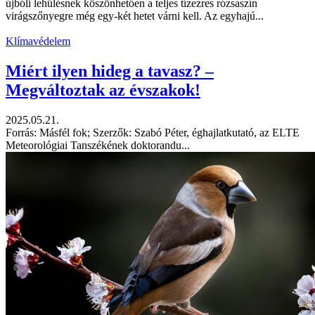
újbóli lehűlésnek köszönhetően a teljes tízezres rózsaszín
virágszőnyegre még egy-két hetet várni kell. Az egyhajú...
Klímavédelem
Miért ilyen hideg a tavasz? –
Megváltoztak az évszakok!
2025.05.21.
Forrás: Másfél fok; Szerzők: Szabó Péter, éghajlatkutató, az ELTE
Meteorológiai Tanszékének doktorandu...