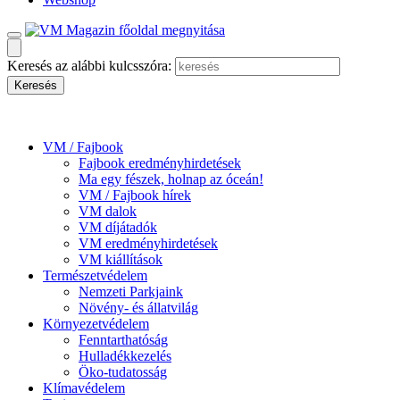
Keresés az alábbi kulcsszóra:
VM / Fajbook
Fajbook eredményhirdetések
Ma egy fészek, holnap az óceán!
VM / Fajbook hírek
VM dalok
VM díjátadók
VM eredményhirdetések
VM kiállítások
Természetvédelem
Nemzeti Parkjaink
Növény- és állatvilág
Környezetvédelem
Fenntarthatóság
Hulladékkezelés
Öko-tudatosság
Klímavédelem