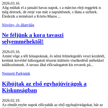
2026.03.16.
Alig múltak el a januári havas napok, s a március eleji reggelek is
még deresek, de ereje van már a napsütésnek, s illata a szélnek.
Éledezik a természet a Körös-Maros ...
Növény- és állatvilág
Ne féljünk a kora tavaszi
selyemméhektől!
2026.03.16.
Amint vége a téli hónapoknak, és némi felmelegedés veszi kezdetét,
kertünk kevésbé háborgatott részein különös viselkedésű méhekkel
találkozhatunk. A tavasz által előcsalogatott kis rovarok pá...
Nemzeti Parkjaink
Kibújtak az első egyhajúvirágok a
Kiskunságban
2026.02.19.
Az elmúlt enyhe napok előcsalták az első egyhajúvirágokat, bár az