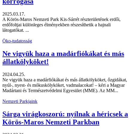
korrogása
2025.03.17.
A Körös-Maros Nemzeti Park Kis-Sárrét részterületének erdői,
erdőfoltjai különleges élményekben részesíthetik a hajnali
látogatókat. ...
Öko-tudatosság
Ne vigyük haza a madárfiókákat és más
állatkölyköket!
2024.04.25.
Ne vigyük haza a madárfiókákat és más állatkölyköket, őzgidákat,
nyúl-, nyest- és mókuskölyköket, vadmalacokat! – kéri a Magyar
Madártani és Természetvédelmi Egyesület (MME). Az MM...
Nemzeti Parkjaink
Sárga virágkoszorú: nyílnak a héricsek a
Körös-Maros Nemzeti Parkban