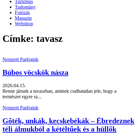
Turizmus
Tudomány
Fotózás
Magazin
Webshop
Címke: tavasz
Nemzeti Parkjaink
Búbos vöcskök násza
2026.04.15.
Benne járunk a tavaszban, aminek csalhatatlan jele, hogy a
természet egyre sz...
Nemzeti Parkjaink
Gőték, unkák, kecskebékák – Ébredeznek
téli álmukból a kétéltűek és a hüllők