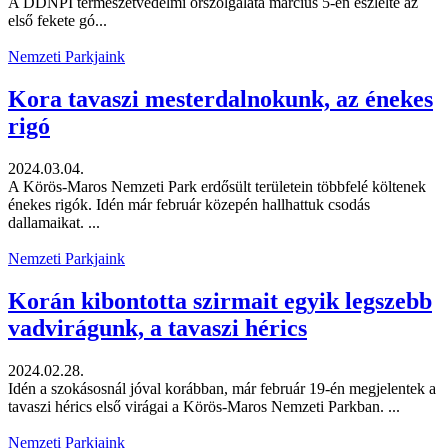
A DDNPI természetvédelmi őrszolgálata március 5-én észlelte az
első fekete gó...
Nemzeti Parkjaink
Kora tavaszi mesterdalnokunk, az énekes
rigó
2024.03.04.
A Körös-Maros Nemzeti Park erdősült területein többfelé költenek
énekes rigók. Idén már február közepén hallhattuk csodás
dallamaikat. ...
Nemzeti Parkjaink
Korán kibontotta szirmait egyik legszebb
vadvirágunk, a tavaszi hérics
2024.02.28.
Idén a szokásosnál jóval korábban, már február 19-én megjelentek a
tavaszi hérics első virágai a Körös-Maros Nemzeti Parkban. ...
Nemzeti Parkjaink