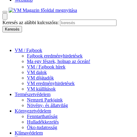
Keresés az alábbi kulcsszóra:
VM / Fajbook
Fajbook eredményhirdetések
Ma egy fészek, holnap az óceán!
VM / Fajbook hírek
VM dalok
VM díjátadók
VM eredményhirdetések
VM kiállítások
Természetvédelem
Nemzeti Parkjaink
Növény- és állatvilág
Környezetvédelem
Fenntarthatóság
Hulladékkezelés
Öko-tudatosság
Klímavédelem