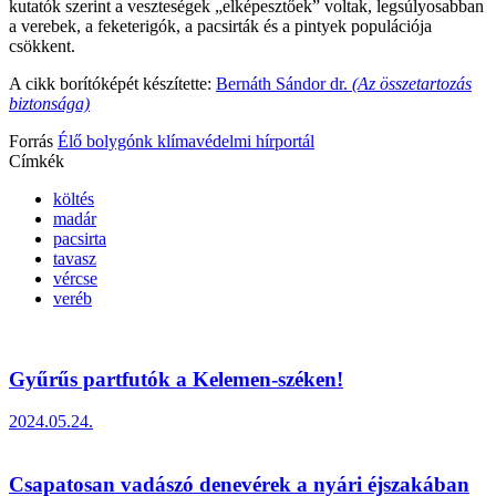
kutatók szerint a veszteségek „elképesztőek” voltak, legsúlyosabban
a verebek, a feketerigók, a pacsirták és a pintyek populációja
csökkent.
A cikk borítóképét készítette:
Bernáth Sándor dr.
(Az összetartozás
biztonsága)
Forrás
Élő bolygónk klímavédelmi hírportál
Címkék
költés
madár
pacsirta
tavasz
vércse
veréb
Gyűrűs partfutók a Kelemen-széken!
2024.05.24.
Csapatosan vadászó denevérek a nyári éjszakában