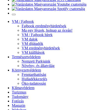
VM / Fajbook
Fajbook eredményhirdetések
Ma egy fészek, holnap az óceán!
VM / Fajbook hírek
VM dalok
VM díjátadók
VM eredményhirdetések
VM kiállítások
Természetvédelem
Nemzeti Parkjaink
Növény- és állatvilág
Környezetvédelem
Fenntarthatóság
Hulladékkezelés
Öko-tudatosság
Klímavédelem
Turizmus
Tudomány
Fotózás
Magazin
Webshop