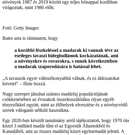
növények 1987 és 2019 között egy teljes hónappal korábban
virágoztak, mint 1986 előtt.
Fotó: Getty Images
Bates arra is rámutatott, hogy
a korábbi fészkeléssel a madarak ki vannak téve az
esetleges tavaszi hideghullámok kockázatának, ami
a növényekre és rovarokra, s ennek következtében
a madarak szaporodására is hatással lehet.
„A tavaszok egyre változékonyabbá válnak, és ez áldozatokat
követel” – fűzte hozzá.
Nagy szerepet játszhat számos madárfaj populációjának
csökkenésében az évszakok összekuszálódása olyan egyéb
tényezőkkel együtt, mint az élőhelyek elvesztése és a növényvédő
szerek válogatás nélküli használata.
Egy 2020-ban készült tanulmány arról tájékoztatott, hogy 1970 óta
közel 3 milliárd madár tűnt el az Egyesült Államokból és
Kanadából, ami az összes madárfaj közel egyharmadát jelenti. A