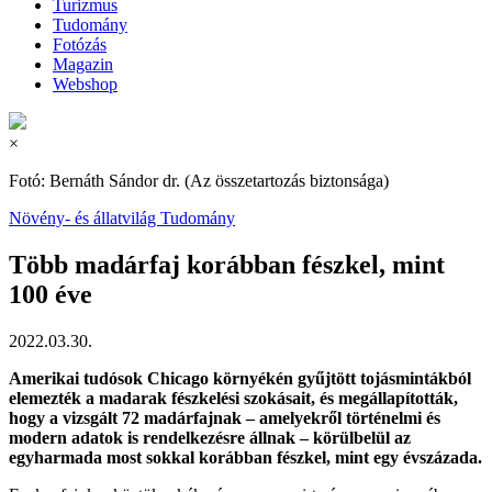
Turizmus
Tudomány
Fotózás
Magazin
Webshop
×
Fotó: Bernáth Sándor dr. (Az összetartozás biztonsága)
Növény- és állatvilág
Tudomány
Több madárfaj korábban fészkel, mint
100 éve
2022.03.30.
Amerikai tudósok Chicago környékén gyűjtött tojásmintákból
elemezték a madarak fészkelési szokásait, és megállapították,
hogy a vizsgált 72 madárfajnak – amelyekről történelmi és
modern adatok is rendelkezésre állnak – körülbelül az
egyharmada most sokkal korábban fészkel, mint egy évszázada.