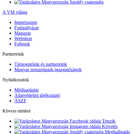
A VM világa
Impresszum
Fotópályázat
Magazin
Webshop
Fajbook
Partnereink
Támogatóink és partnereink
Magyar nemzetipark-igazgatóságok
Nyilatkozatok
Médiaajánlat
Adatvédelmi tájékoztató
ÁSZF
Kövess minket
Tetszik
Követés
Meghallgatás