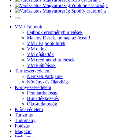
VM / Fajbook
Fajbook eredményhirdetések
Ma egy fészek, holnap az óceán!
VM / Fajbook hírek
VM dalok
VM díjátadók
VM eredményhirdetések
VM kiállítások
Természetvédelem
Nemzeti Parkjaink
Növény- és állatvilág
Környezetvédelem
Fenntarthatóság
Hulladékkezelés
Öko-tudatosság
Klímavédelem
Turizmus
Tudomány
Fotózás
Magazin
Webshop