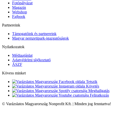
Fotópályázat
Magazin
Webshop
Fajbook
Partnereink
Támogatóink és partnereink
Magyar nemzetipark-igazgatóságok
Nyilatkozatok
Médiaajánlat
Adatvédelmi tájékoztató
ÁSZF
Kövess minket
Tetszik
Követés
Meghallgatás
Feliratkozás
© Varázslatos Magyarország Nonprofit Kft. | Minden jog fenntartva!