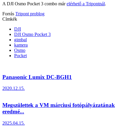
A DJI Osmo Pocket 3 combo már
elérhető a Tripontnál
.
Forrás
Tripont problog
Címkék
DJI
DJI Osmo Pocket 3
gimbal
kamera
Osmo
Pocket
Panasonic Lumix DC-BGH1
2020.12.15.
Megszülettek a VM márciusi fotópályázatának
eredmé...
2025.04.15.