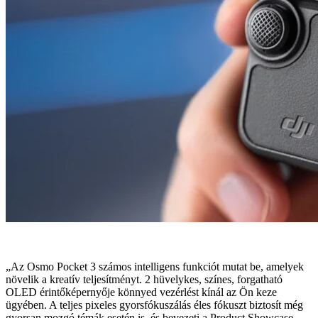
„Az Osmo Pocket 3 számos intelligens funkciót mutat be, amelyek
növelik a kreatív teljesítményt. 2 hüvelykes, színes, forgatható
OLED érintőképernyője könnyed vezérlést kínál az Ön keze
ügyében. A teljes pixeles gyorsfókuszálás éles fókuszt biztosít még
gyorsan mozgó témák esetén is, és bevezeti a Product Showcase