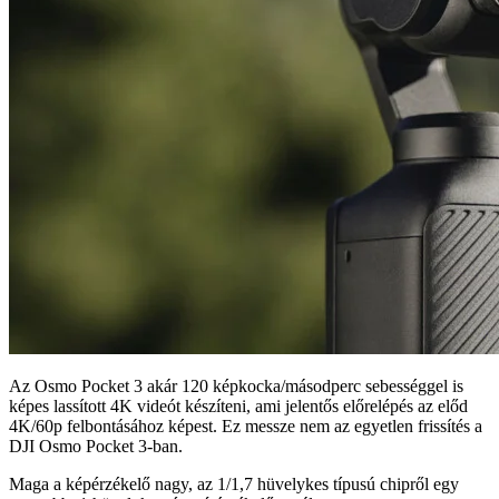
Az Osmo Pocket 3 akár 120 képkocka/másodperc sebességgel is
képes lassított 4K videót készíteni, ami jelentős előrelépés az előd
4K/60p felbontásához képest. Ez messze nem az egyetlen frissítés a
DJI Osmo Pocket 3-ban.
Maga a képérzékelő nagy, az 1/1,7 hüvelykes típusú chipről egy