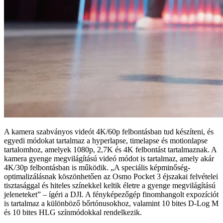
A kamera szabványos videót 4K/60p felbontásban tud készíteni, és
egyedi módokat tartalmaz a hyperlapse, timelapse és motionlapse
tartalomhoz, amelyek 1080p, 2,7K és 4K felbontást tartalmaznak. A
kamera gyenge megvilágítású videó módot is tartalmaz, amely akár
4K/30p felbontásban is működik. „A speciális képminőség-
optimalizálásnak köszönhetően az Osmo Pocket 3 éjszakai felvételei
tisztasággal és hiteles színekkel keltik életre a gyenge megvilágítású
jeleneteket” – ígéri a DJI. A fényképezőgép finomhangolt expozíciót
is tartalmaz a különböző bőrtónusokhoz, valamint 10 bites D-Log M
és 10 bites HLG színmódokkal rendelkezik.