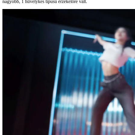
nagyobb, 1 hüvelykes típusú érzékelőre vált.