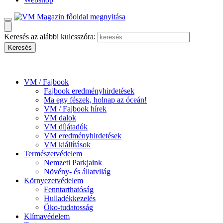
Keresés az alábbi kulcsszóra:
VM / Fajbook
Fajbook eredményhirdetések
Ma egy fészek, holnap az óceán!
VM / Fajbook hírek
VM dalok
VM díjátadók
VM eredményhirdetések
VM kiállítások
Természetvédelem
Nemzeti Parkjaink
Növény- és állatvilág
Környezetvédelem
Fenntarthatóság
Hulladékkezelés
Öko-tudatosság
Klímavédelem