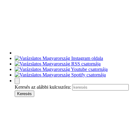
Keresés az alábbi kulcsszóra: