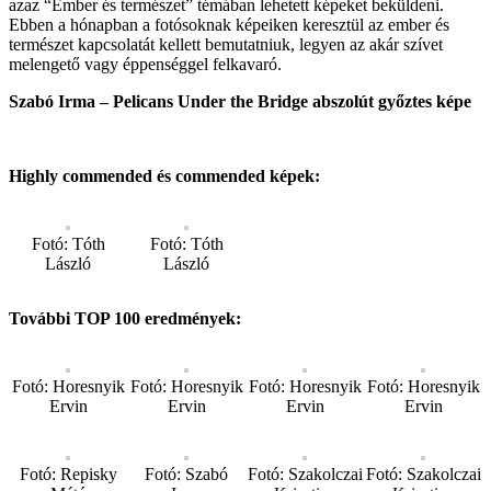
azaz “Ember és természet” témában lehetett képeket beküldeni.
Ebben a hónapban a fotósoknak képeiken keresztül az ember és
természet kapcsolatát kellett bemutatniuk, legyen az akár szívet
melengető vagy éppenséggel felkavaró.
Szabó Irma – Pelicans Under the Bridge abszolút győztes képe
Highly commended és commended képek:
Fotó: Tóth
Fotó: Tóth
László
László
További TOP 100 eredmények:
Fotó: Horesnyik
Fotó: Horesnyik
Fotó: Horesnyik
Fotó: Horesnyik
Ervin
Ervin
Ervin
Ervin
Fotó: Repisky
Fotó: Szabó
Fotó: Szakolczai
Fotó: Szakolczai