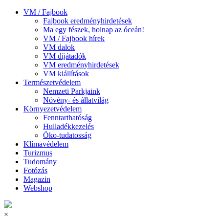
VM / Fajbook
Fajbook eredményhirdetések
Ma egy fészek, holnap az óceán!
VM / Fajbook hírek
VM dalok
VM díjátadók
VM eredményhirdetések
VM kiállítások
Természetvédelem
Nemzeti Parkjaink
Növény- és állatvilág
Környezetvédelem
Fenntarthatóság
Hulladékkezelés
Öko-tudatosság
Klímavédelem
Turizmus
Tudomány
Fotózás
Magazin
Webshop
×