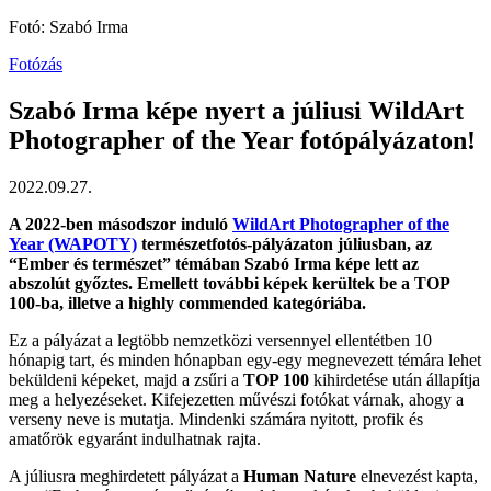
Fotó: Szabó Irma
Fotózás
Szabó Irma képe nyert a júliusi WildArt
Photographer of the Year fotópályázaton!
2022.09.27.
A 2022-ben másodszor induló
WildArt Photographer of the
Year (WAPOTY)
természetfotós-pályázaton júliusban, az
“Ember és természet” témában Szabó Irma képe lett az
abszolút győztes
. Emellett további képek kerültek be a TOP
100-ba, illetve a highly commended kategóriába.
Ez a pályázat a legtöbb nemzetközi versennyel ellentétben 10
hónapig tart, és minden hónapban egy-egy megnevezett témára lehet
beküldeni képeket, majd a zsűri a
TOP 100
kihirdetése után állapítja
meg a helyezéseket. Kifejezetten művészi fotókat várnak, ahogy a
verseny neve is mutatja. Mindenki számára nyitott, profik és
amatőrök egyaránt indulhatnak rajta.
A júliusra meghirdetett pályázat a
Human Nature
elnevezést kapta,