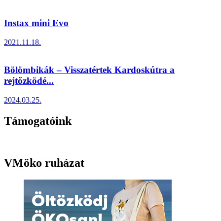
Instax mini Evo
2021.11.18.
Bölömbikák – Visszatértek Kardoskútra a
rejtőzködé...
2024.03.25.
Támogatóink
VMöko ruházat