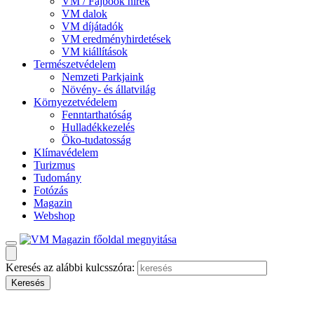
VM / Fajbook hírek
VM dalok
VM díjátadók
VM eredményhirdetések
VM kiállítások
Természetvédelem
Nemzeti Parkjaink
Növény- és állatvilág
Környezetvédelem
Fenntarthatóság
Hulladékkezelés
Öko-tudatosság
Klímavédelem
Turizmus
Tudomány
Fotózás
Magazin
Webshop
Keresés az alábbi kulcsszóra: