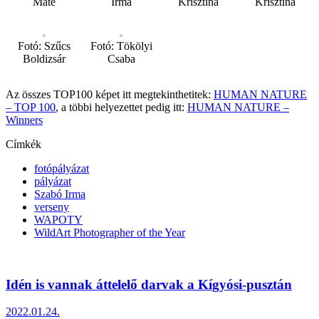
Máté
Irma
Krisztina
Krisztina
Fotó: Szűcs
Fotó: Tökölyi
Boldizsár
Csaba
Az összes TOP100 képet itt megtekinthetitek:
HUMAN NATURE
– TOP 100
, a többi helyezettet pedig itt:
HUMAN NATURE –
Winners
Címkék
fotópályázat
pályázat
Szabó Irma
verseny
WAPOTY
WildArt Photographer of the Year
Idén is vannak áttelelő darvak a Kígyósi-pusztán
2022.01.24.