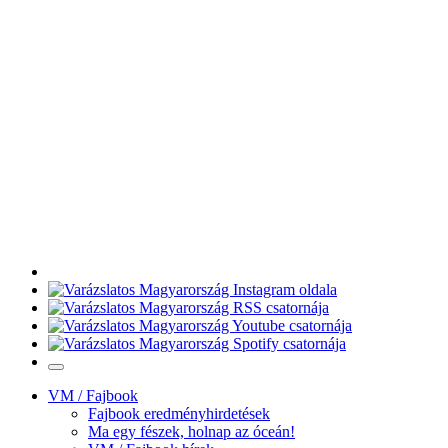
VM / Fajbook
Fajbook eredményhirdetések
Ma egy fészek, holnap az óceán!