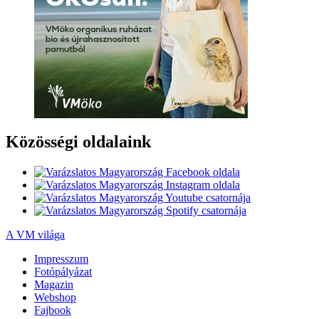
Közösségi oldalaink
A VM világa
Impresszum
Fotópályázat
Magazin
Webshop
Fajbook