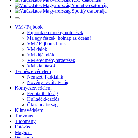
VM / Fajbook
Fajbook eredményhirdetések
Ma egy fészek, holnap az óceán!
VM / Fajbook hírek
VM dalok
VM díjátadók
VM eredményhirdetések
VM kiállítások
Természetvédelem
Nemzeti Parkjaink
Növény- és állatvilág
Környezetvédelem
Fenntarthatóság
Hulladékkezelés
Öko-tudatosság
Klímavédelem
Turizmus
Tudomány
Fotózás
Magazin
Webshop