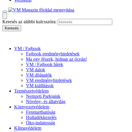
Keresés az alábbi kulcsszóra:
VM / Fajbook
Fajbook eredményhirdetések
Ma egy fészek, holnap az óceán!
VM / Fajbook hírek
VM dalok
VM díjátadók
VM eredményhirdetések
VM kiállítások
Természetvédelem
Nemzeti Parkjaink
Növény- és állatvilág
Környezetvédelem
Fenntarthatóság
Hulladékkezelés
Öko-tudatosság
Klímavédelem