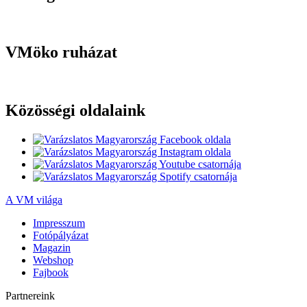
VMöko ruházat
Közösségi oldalaink
A VM világa
Impresszum
Fotópályázat
Magazin
Webshop
Fajbook
Partnereink