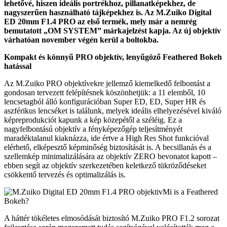
lehetővé, hiszen ideális portrékhoz, pillanatképekhez, de
nagyszerűen használható tájképekhez is. Az M.Zuiko Digital
ED 20mm F1.4 PRO az első termék, mely már a nemrég
bemutatott „OM SYSTEM” márkajelzést kapja. Az új objektív
várhatóan november végén kerül a boltokba.
Kompakt és könnyű PRO objektív, lenyűgöző Feathered Bokeh
hatással
Az M.Zuiko PRO objektívekre jellemző kiemelkedő felbontást a
gondosan tervezett felépítésnek köszönhetjük: a 11 elemből, 10
lencsetagból álló konfigurációban Super ED, ED, Super HR és
aszférikus lencséket is találunk, melyek ideális elhelyezésével kiváló
képreprodukciót kapunk a kép közepétől a széléig. Ez a
nagyfelbontású objektív a fényképezőgép teljesítményét
maradéktalanul kiaknázza, ide értve a High Res Shot funkcióval
elérhető, elképesztő képminőség biztosítását is. A becsillanás és a
szellemkép minimalizálására az objektív ZERO bevonatot kapott –
ebben segít az objektív szerkezetében keletkező tükröződéseket
csökkentő tervezés és optimalizálás is.
Mi is a Feathered
Bokeh?
A háttér tökéletes elmosódását biztosító M.Zuiko PRO F1.2 sorozat