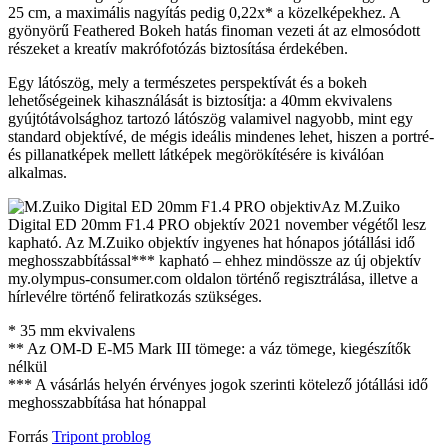
25 cm, a maximális nagyítás pedig 0,22x* a közelképekhez. A
gyönyörű Feathered Bokeh hatás finoman vezeti át az elmosódott
részeket a kreatív makrófotózás biztosítása érdekében.
Egy látószög, mely a természetes perspektívát és a bokeh
lehetőségeinek kihasználását is biztosítja: a 40mm ekvivalens
gyújtótávolsághoz tartozó látószög valamivel nagyobb, mint egy
standard objektívé, de mégis ideális mindenes lehet, hiszen a portré-
és pillanatképek mellett látképek megörökítésére is kiválóan
alkalmas.
Az M.Zuiko
Digital ED 20mm F1.4 PRO objektív 2021 november végétől lesz
kapható. Az M.Zuiko objektív ingyenes hat hónapos jótállási idő
meghosszabbítással*** kapható – ehhez mindössze az új objektív
my.olympus-consumer.com oldalon történő regisztrálása, illetve a
hírlevélre történő feliratkozás szükséges.
* 35 mm ekvivalens
** Az OM-D E-M5 Mark III tömege: a váz tömege, kiegészítők
nélkül
*** A vásárlás helyén érvényes jogok szerinti kötelező jótállási idő
meghosszabbítása hat hónappal
Forrás
Tripont problog