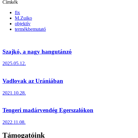
Címkék
fix
M.Zuiko
objektív
termékbemutató
Szajkó, a nagy hangutánzó
2025.05.12.
Vadlovak az Urániában
2021.10.28.
Tengeri madárvendég Egerszalókon
2022.11.08.
Támogatóink