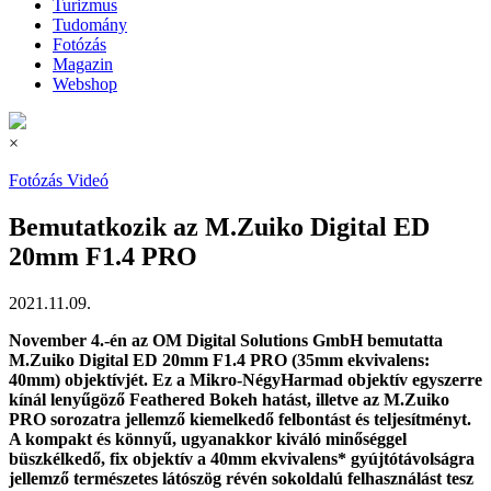
Turizmus
Tudomány
Fotózás
Magazin
Webshop
×
Fotózás
Videó
Bemutatkozik az M.Zuiko Digital ED
20mm F1.4 PRO
2021.11.09.
November 4.-én az OM Digital Solutions GmbH bemutatta
M.Zuiko Digital ED 20mm F1.4 PRO (35mm ekvivalens:
40mm) objektívjét.
Ez a Mikro-NégyHarmad objektív egyszerre
kínál lenyűgöző Feathered Bokeh hatást, illetve az M.Zuiko
PRO sorozatra jellemző kiemelkedő felbontást és teljesítményt.
A kompakt és könnyű, ugyanakkor kiváló minőséggel
büszkélkedő, fix objektív a 40mm ekvivalens* gyújtótávolságra
jellemző természetes látószög révén sokoldalú felhasználást tesz