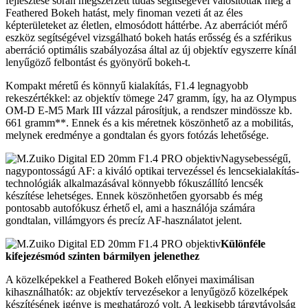
fejlesztése során megszerzett tudás segítségével valósították meg a
Feathered Bokeh hatást, mely finoman vezeti át az éles
képterületeket az életlen, elmosódott háttérbe. Az aberrációt mérő
eszköz segítségével vizsgálható bokeh hatás erősség és a szférikus
aberráció optimális szabályozása által az új objektív egyszerre kínál
lenyűgöző felbontást és gyönyörű bokeh-t.
Kompakt méretű és könnyű kialakítás, F1.4 legnagyobb
rekeszértékkel: az objektív tömege 247 gramm, így, ha az Olympus
OM-D E-M5 Mark III vázzal párosítjuk, a rendszer mindössze kb.
661 gramm**. Ennek és a kis méretnek köszönhető az a mobilitás,
melynek eredménye a gondtalan és gyors fotózás lehetősége.
Nagysebességű,
nagypontosságú AF: a kiváló optikai tervezéssel és lencsekialakítás-
technológiák alkalmazásával könnyebb fókuszállító lencsék
készítése lehetséges. Ennek köszönhetően gyorsabb és még
pontosabb autofókusz érhető el, ami a használója számára
gondtalan, villámgyors és precíz AF-használatot jelent.
Különféle
kifejezésmód szinten bármilyen jelenethez
A közelképekkel a Feathered Bokeh előnyei maximálisan
kihasználhatók: az objektív tervezésekor a lenyűgöző közelképek
készítésének igénye is meghatározó volt. A legkisebb tárgytávolság