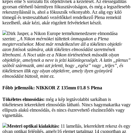
képes eme S sorozatú fix objektívnek a kezelését. Az élességállítás
gyorsan elérhető bármilyen fókusztávolságon, és még a legszélesebb
rekesznyílásnál is, ahol a fókuszsík vékonyabb. Az alig egy kiló
tömegű és testreszabható vezérlőkkel rendelkező Plena remekül
kezelhető, akár kézi, akár rögzített felvételeket készít.
Dirk Jasper, a Nikon Europe
termékmenedzsere elmondása
szerint:
„A Nikon mérnökei túltettek önmagukon a Plena
megtervezésekor. Most már rendelkezésre áll a tökéletes objektív
azon fotósok számára, akik tökéletes elmosódást szeretnének
létrehozni. A Noct után ez a Nikon történetének második olyan
objektívje, amelynek a neve is jelzi különlegességét. A latin „plenus”
szóból származik, ami azt jelenti, hogy „egész” vagy „teljes”, és
tökéletesen illik egy olyan objektívre, amely ilyen gyönyörű
elmosódást biztosít, mint ez.
Főbb jellemzők: NIKKOR Z 135mm f/1.8 S Plena
Tökéletes elmosódás:
még a kép legtávolabbi sarkában is
tökéletesen lekerekített elmosódás látható. Nincs hagymakarika vagy
ellipszis alakú elmosódás, és nincs észrevehető elszíneződés vagy
vignettálás.
Mesteri optikai kialakítás:
11 lamellás, lekerekített rekesz és egy
olyan optikai felépítés, amely16 elemet tartalmaz 14 csoportban az