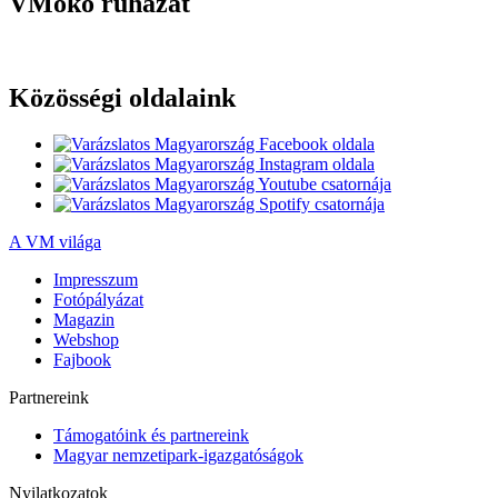
VMöko ruházat
Közösségi oldalaink
A VM világa
Impresszum
Fotópályázat
Magazin
Webshop
Fajbook
Partnereink
Támogatóink és partnereink
Magyar nemzetipark-igazgatóságok
Nyilatkozatok