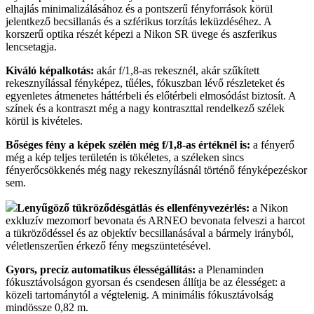
elhajlás minimalizálásához és a pontszerű fényforrások körül
jelentkező becsillanás és a szférikus torzítás leküzdéséhez. A
korszerű optika részét képezi a Nikon SR üvege és aszferikus
lencsetagja.
Kiváló képalkotás:
akár f/1,8-as rekesznél, akár szűkített
rekesznyílással fényképez,
tűéles, fókuszban lévő részleteket és
egyenletes átmenetes háttérbeli és előtérbeli elmosódást biztosít. A
színek és a kontraszt még a nagy kontraszttal rendelkező szélek
körül is kivételes.
Bőséges fény a képek szélén még f/1,8-as értéknél is:
a fényerő
még a kép teljes területén is tökéletes, a széleken sincs
fényerőcsökkenés még nagy rekesznyílásnál történő fényképezéskor
sem.
Lenyűgöző tükröződésgátlás és ellenfényvezérlés:
a Nikon
exkluzív mezomorf bevonata és ARNEO bevonata felveszi a harcot
a tükröződéssel és az objektív becsillanásával a bármely irányból,
véletlenszerűen érkező fény megszüntetésével.
Gyors, precíz automatikus élességállítás:
a Plenaminden
fókusztávolságon gyorsan és csendesen állítja be az élességet: a
közeli tartománytól a végtelenig. A minimális fókusztávolság
mindössze 0,82 m.