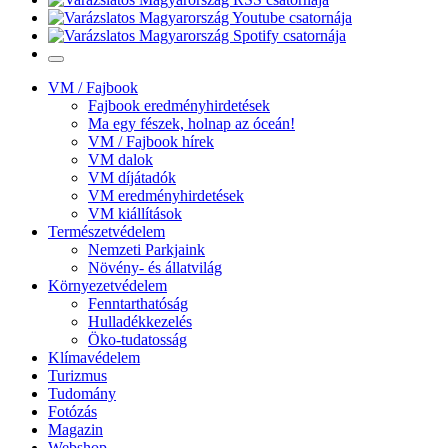
VM / Fajbook
Fajbook eredményhirdetések
Ma egy fészek, holnap az óceán!
VM / Fajbook hírek
VM dalok
VM díjátadók
VM eredményhirdetések
VM kiállítások
Természetvédelem
Nemzeti Parkjaink
Növény- és állatvilág
Környezetvédelem
Fenntarthatóság
Hulladékkezelés
Öko-tudatosság
Klímavédelem
Turizmus
Tudomány
Fotózás
Magazin
Webshop