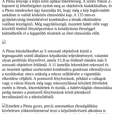
A Plena lényege a teljes körű optikai tökéletesség. A széles Nikon Z-
bajonett új lehetőségeket nyitott meg az objektívek kialakításában, és
a Plena mindezeket úgy használja fel, hogy még a kép legtávolabbi
sarkában is valódi körkörös elmosódást kap. A 135 mm-es
gyújtótávolság tömörítésével kombinálva a témák elkülönítése
valóban lenyűgöző. Még nagylátószögű, összetett háttér előtt vagy
közelről történő fényképezéskor is kristálytiszta élességgel
különíthetők el a legapróbb részletek az éteri elmosódás előtt.
A Plena büszkélkedhet az S sorozatú objektívek közül a
legmagasabb szintű általános képalkotási teljesítménnyel, valamint
olyan perifériás fényerővel, amely f/1,8-as értéknél minden más S
sorozatú objektívet felülmúl. A 11 lamellás lekerekített rekesszel és
az összetett optikai szerkezettel kombinálva gondosan ellensúlyozza
a torzításokat: nincs szükség a rekesz szűkítésére a vignettálás
elkerülése céljából. A pontszerű fényforrások, például a csillagok
vagy a városi fények még nagy rekesznyílással készített felvételek
esetén is élesek, lekerekítettek és tiszták, a háttérvilágítás elmosódása
pedig mentes a pontszerű fényforrások körül jelentkező
becsillanástól és a tükröződéstől.
Emellett a Plena gyors, precíz automatikus élességállítása
kivételesen zökkenőmentessé teszi a képzőművészeti alkotásra is