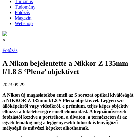
Turizmus
Tudomány
Fotózás
Magazin
Webshop
×
Fotózás
A Nikon bejelentette a Nikkor Z 135mm
f/1.8 S ‘Plena’ objektívet
2023.09.29.
A Nikon új magaslatokba emeli az S sorozat optikai kiválóságát
a NIKKOR Z 135mm f/1.8 S Plena objektívvel. Legyen szó
állóképekről vagy videókról, e prémium, teljes képes objektív
elhozza a tökéletességre emelt elmosódást. A képzőművészeti
fotózástól kezdve a portrékon, a divaton, a természeten át az
egyéb témákig még a legigényesebb fotósok is lenyűgöző
mélységű és művészi képeket alkothatnak.