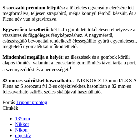
S sorozatú prémium felépítés:
a tökéletes egyensúly elérésére lett
megformálva, teljesen strapabíró, mégis könnyű fémből készült, és a
Plena név van rágravírozva.
Egyszerűen kezelhető:
két L-fn gomb lett tökéletesen elhelyezve a
vízszintes és függőleges fényképezéshez. A nagyméretű,
csúszásgátló bevonattal rendelkező élességállító gyűrű egyenletesen,
megfelelő nyomatékkal működtethető.
Mindenhol megállja a helyét:
az illesztések és a gombok körüli
alapos tömítés, valamint a lencsetartó gumitömítés távol tartja a port,
1
a szennyeződést és a nedvességet.
82 mm-es szűrőkkel használható
: a NIKKOR Z 135mm f/1.8 S A
Plena az S sorozatú f/1,2-es objektívekhez hasonlóan a 82 mm-es
felcsavarható szűrők széles skálájával használható.
Forrás
Tripont problog
Címkék
135mm
Nikkor
Nikon
objektív