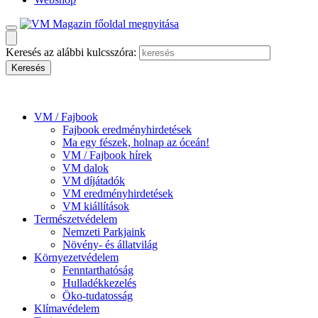
Keresés az alábbi kulcsszóra:
VM / Fajbook
Fajbook eredményhirdetések
Ma egy fészek, holnap az óceán!
VM / Fajbook hírek
VM dalok
VM díjátadók
VM eredményhirdetések
VM kiállítások
Természetvédelem
Nemzeti Parkjaink
Növény- és állatvilág
Környezetvédelem
Fenntarthatóság
Hulladékkezelés
Öko-tudatosság
Klímavédelem