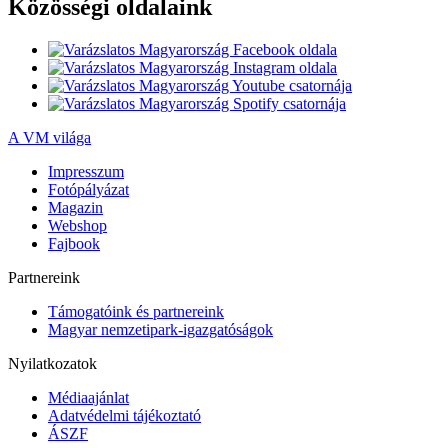
Közösségi oldalaink
A VM világa
Impresszum
Fotópályázat
Magazin
Webshop
Fajbook
Partnereink
Támogatóink és partnereink
Magyar nemzetipark-igazgatóságok
Nyilatkozatok
Médiaajánlat
Adatvédelmi tájékoztató
ÁSZF