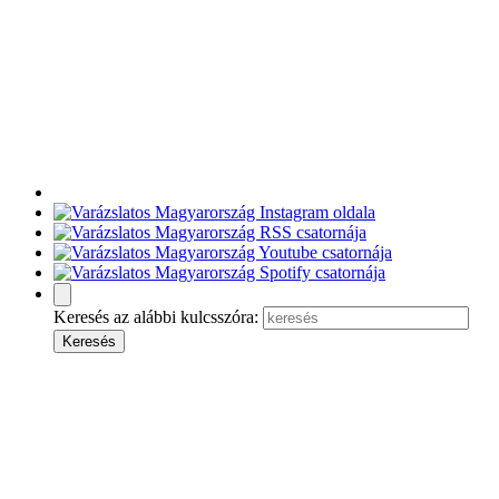
Keresés az alábbi kulcsszóra: