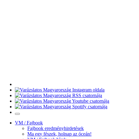
VM / Fajbook
Fajbook eredményhirdetések
Ma egy fészek, holnap az óceán!