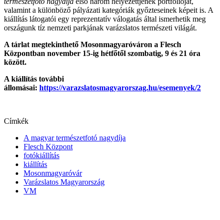
természetfotó nagydíja
első három helyezettjének portfólióját,
valamint a különböző pályázati kategóriák győzteseinek képeit is. A
kiállítás látogatói egy reprezentatív válogatás által ismerhetik meg
országunk tíz nemzeti parkjának varázslatos természeti világát.
A tárlat megtekinthető Mosonmagyaróváron a Flesch
Központban november 15-ig hétfőtől szombatig, 9 és 21 óra
között.
A kiállítás további
állomásai:
https://varazslatosmagyarorszag.hu/esemenyek/2
Címkék
A magyar természetfotó nagydíja
Flesch Központ
fotókiállítás
kiállítás
Mosonmagyaróvár
Varázslatos Magyarország
VM