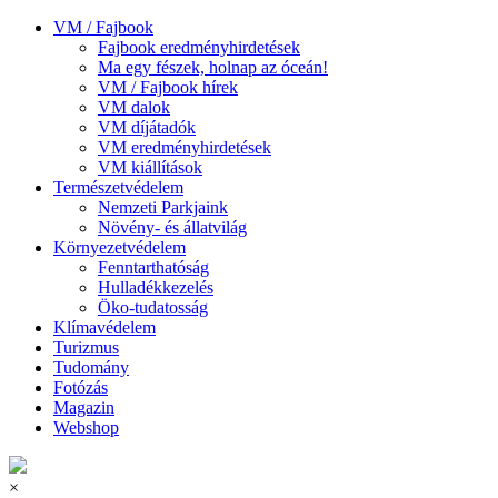
VM / Fajbook
Fajbook eredményhirdetések
Ma egy fészek, holnap az óceán!
VM / Fajbook hírek
VM dalok
VM díjátadók
VM eredményhirdetések
VM kiállítások
Természetvédelem
Nemzeti Parkjaink
Növény- és állatvilág
Környezetvédelem
Fenntarthatóság
Hulladékkezelés
Öko-tudatosság
Klímavédelem
Turizmus
Tudomány
Fotózás
Magazin
Webshop
×