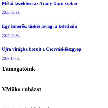
Méltó kezekben az Arany Daru szobor
2025.02.28.
Egy ismerős, tüskés lovag: a keleti sün
2025.09.30.
Újra virágba borult a Csorvási-löszgyep
2023.10.09.
Támogatóink
VMöko ruházat