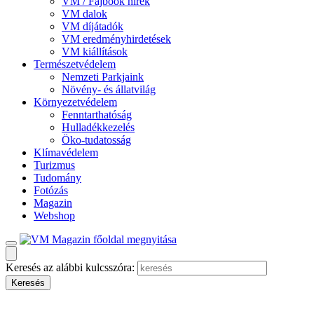
VM / Fajbook hírek
VM dalok
VM díjátadók
VM eredményhirdetések
VM kiállítások
Természetvédelem
Nemzeti Parkjaink
Növény- és állatvilág
Környezetvédelem
Fenntarthatóság
Hulladékkezelés
Öko-tudatosság
Klímavédelem
Turizmus
Tudomány
Fotózás
Magazin
Webshop
Keresés az alábbi kulcsszóra: