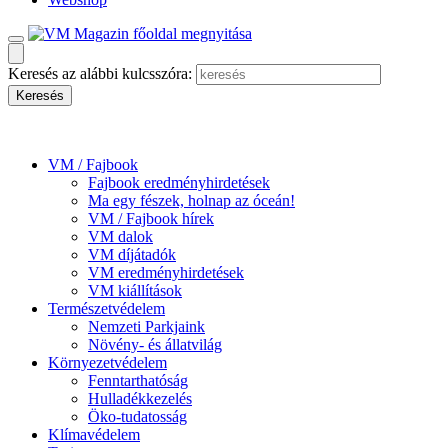
Keresés az alábbi kulcsszóra:
VM / Fajbook
Fajbook eredményhirdetések
Ma egy fészek, holnap az óceán!
VM / Fajbook hírek
VM dalok
VM díjátadók
VM eredményhirdetések
VM kiállítások
Természetvédelem
Nemzeti Parkjaink
Növény- és állatvilág
Környezetvédelem
Fenntarthatóság
Hulladékkezelés
Öko-tudatosság
Klímavédelem