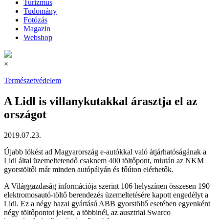
Turizmus
Tudomány
Fotózás
Magazin
Webshop
×
Természetvédelem
A Lidl is villanykutakkal árasztja el az
országot
2019.07.23.
Újabb lökést ad Magyarország e-autókkal való átjárhatóságának a
Lidl által üzemeltetendő csaknem 400 töltőpont, miután az NKM
gyorstöltői már minden autópályán és főúton elérhetők.
A Világgazdaság információja szerint 106 helyszínen összesen 190
elektromosautó-töltő berendezés üzemeltetésére kapott engedélyt a
Lidl. Ez a négy hazai gyártású ABB gyorstöltő esetében egyenként
négy töltőpontot jelent, a többinél, az ausztriai Swarco