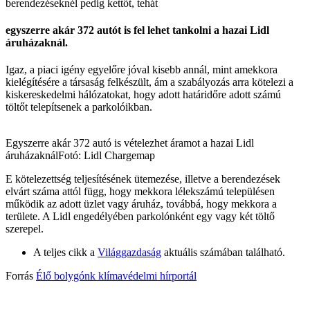
berendezéseknél pedig kettőt, tehát
egyszerre akár 372 autót is fel lehet tankolni a hazai Lidl
áruházaknál.
Igaz, a piaci igény egyelőre jóval kisebb annál, mint amekkora
kielégítésére a társaság felkészült, ám a szabályozás arra kötelezi a
kiskereskedelmi hálózatokat, hogy adott határidőre adott számú
töltőt telepítsenek a parkolóikban.
Egyszerre akár 372 autó is vételezhet áramot a hazai Lidl
áruházaknál
Fotó: Lidl Chargemap
E kötelezettség teljesítésének ütemezése, illetve a berendezések
elvárt száma attól függ, hogy mekkora lélekszámú településen
működik az adott üzlet vagy áruház, továbbá, hogy mekkora a
területe. A Lidl engedélyében parkolónként egy vagy két töltő
szerepel.
A teljes cikk a
Világgazdaság
aktuális számában található.
Forrás
Élő bolygónk klímavédelmi hírportál