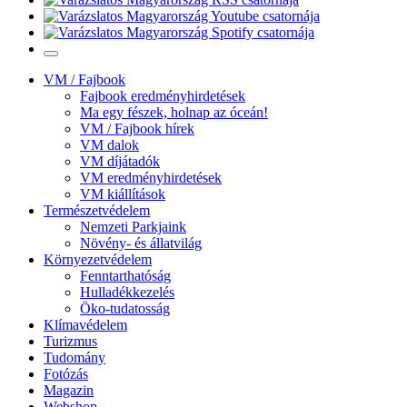
VM / Fajbook
Fajbook eredményhirdetések
Ma egy fészek, holnap az óceán!
VM / Fajbook hírek
VM dalok
VM díjátadók
VM eredményhirdetések
VM kiállítások
Természetvédelem
Nemzeti Parkjaink
Növény- és állatvilág
Környezetvédelem
Fenntarthatóság
Hulladékkezelés
Öko-tudatosság
Klímavédelem
Turizmus
Tudomány
Fotózás
Magazin
Webshop