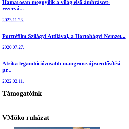
Hamarosan megnyílik a világ első ámbráscet-
rezervá...
2023.11.23.
Portréfilm Szilágyi Attilával, a Hortobágyi Nemzet...
2020.07.27.
Afrika legambiciózusabb mangrove-újraerdősítési
pr...
2022.02.11.
Támogatóink
VMöko ruházat