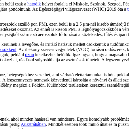
on belül csak a
hatodik
helyet foglalja el Miskolc, Szolnok, Szeged, P
jára gondolnunk. Az Egészségügyi világszervezet (WHO) 2019 óta a
oszolok (szálló por, PM), ezen belül is a 2,5 μm-nél kisebb átmérőjű 
gedéseket okozhat. Az ennél is kisebb PM1 a léghólyagocskákból a vér
enységből származó aeroszolok fő forrásai a közlekedés, fűtés és ipari
erülnek a levegőbe, és irritáló hatásuk mellett csökkentik a tüdőfunkci
 csökkent
. Az illékony szerves vegyületek (VOC) forrásai oldószerek, 
agok, például
ózon
keletkezhet belőlük. Igaz ugyan, hogy a magasabb lé
st okozhat, ráadásul súlyosbíthatja az asztmások tüneteit. A légszennye
oz, betegségekhez vezethet, ami várható élettartamunkat is hónapokkal
l
. A légszennyezés nemcsak közvetlenül károsítja a növényi és állati szer
őlény megérzi a Földön. Különböző területeken keresztül szemléltetjük
otnak, ahol minden hatással van mindenre. Egyre komolyabb problémát 
másik pedig
Ausztráliában
. Mindkét esetben több millió állat és fa puszt