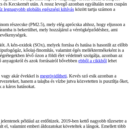
écs és Kecskemét után. A rossz levegő azonban egyáltalán nem csupán
tíz legnagyobb globális egészségi kihívás
között tartja számon a
finom részecske (PM2.5), mely elég aprócska ahhoz, hogy eljusson a
áramba is bekerülhet, mely hozzájárul a vérrögképződéshez, ami
 tevékenységek.
ót. A kén-oxidok (SOx), melyek forrása és hatása is hasonlít az előbb
kipufogógáz, kőolaj-finomítás, valamint égés melléktermékeként is a
grétegekben lévő ózon a földi élet védelmét szolgálja, azonban az
ző anyagokról és azok forrásairól bővebben
ebből a cikkből
lehet
 vagy akár évekkel is
megrövidítheti
. Kevés szó esik azonban a
vezeteket, hanem a talajba és vízbe jutva közvetetten is pusztítja őket,
 a káros hatásokat.
jelentenek például az erdőtüzek. 2019-ben kettő nagyobb tűzesetre a
ult el, valamint emberi áldozatokat követeltek a lángok. Emellett több