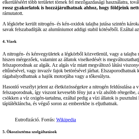
elkerüléséért több területet törnek fel mezőgazdasági használatra, to
rossz gyakorlatok is hozzájárulhatnak ahhoz, hogy földjeink nettó
rámutatott.
A légkörbe került nitrogén- és kén-oxidok talajba jutása szintén káro
savak felszabadítják az alumíniumot addigi stabil kötéséből. Ezálta
4. Vizek
A nitrogén- és kénvegyületek a légkörből közvetlenül, vagy a talajba 
hiszen mérgezőek, valamint az állatok viselkedését is megváltoztathatjá
felszaporodnak az algák. Az algás víz miatt megváltozó látási viszonyo
eltűnésével, vagy invazív fajok betörésével járhat. Elszaporodhatnak 
rágabalyodhatnak a hajók motorjába vagy a tőkesúlyra.
Hasonló veszélyt jelent az életközösségekre a nitrogén feldúsulása a 
felszaporodnak, így viszont kevesebb fény jut a víz alsóbb rétegeibe,
csökken a víz oxigén-tartalma, ezáltal pedig a vízi állatok is pusztu
táplálékláncba, és végső soron az emberekbe is eljuthatnak.
Eutrofizáció. Forrás:
Wikipedia
5. Ökoszisztéma szolgáltatások