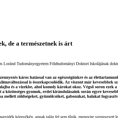
, de a természetnek is árt
ös Loránd Tudományegyetem Földtudományi Doktori Iskolájának doktora
szennyezés káros hatással van az egészségünkre és az élettartamun
a klímaváltozással is összekapcsolódik. Az viszont már kevesebbek s
ajba és a vizekbe, ahol komoly károkat okoz. Végső soron ezek a ká
at a közönséges gyomok, erdei kirándulásaink során egyre kevesebb
lása mellett zöldségeket, gyümölcsöket, gabonákat, halakat fogyas
arvidék környékén, annak talán fel sem tűnik, mennyire szennyezett le