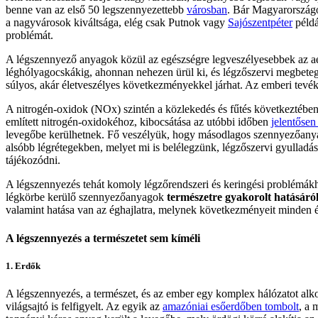
benne van az első 50 legszennyezettebb
városban
. Bár Magyarország
a nagyvárosok kiváltsága, elég csak Putnok vagy
Sajószentpéter
példá
problémát.
A légszennyező anyagok közül az egészségre legveszélyesebbek az aer
léghólyagocskákig, ahonnan nehezen ürül ki, és légzőszervi megbete
súlyos, akár életveszélyes következményekkel járhat. Az emberi tevék
A nitrogén-oxidok (NOx) szintén a közlekedés és fűtés következtében k
említett nitrogén-oxidokéhoz, kibocsátása az utóbbi időben
jelentősen
levegőbe kerülhetnek. Fő veszélyük, hogy másodlagos szennyezőany
alsóbb légrétegekben, melyet mi is belélegzünk, légzőszervi gyulladá
tájékozódni.
A légszennyezés tehát komoly légzőrendszeri és keringési problémákh
légkörbe kerülő szennyezőanyagok
természetre gyakorolt hatásáró
valamint hatása van az éghajlatra, melynek következményeit minden él
A légszennyezés a természetet sem kíméli
1. Erdők
A légszennyezés, a természet, és az ember egy komplex hálózatot alk
világsajtó is felfigyelt. Az egyik az
amazóniai esőerdőben tombolt
, a 