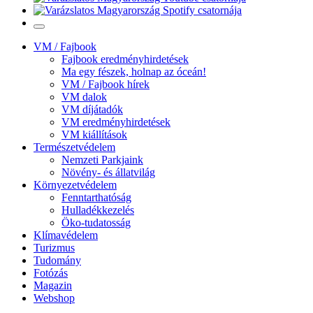
VM / Fajbook
Fajbook eredményhirdetések
Ma egy fészek, holnap az óceán!
VM / Fajbook hírek
VM dalok
VM díjátadók
VM eredményhirdetések
VM kiállítások
Természetvédelem
Nemzeti Parkjaink
Növény- és állatvilág
Környezetvédelem
Fenntarthatóság
Hulladékkezelés
Öko-tudatosság
Klímavédelem
Turizmus
Tudomány
Fotózás
Magazin
Webshop