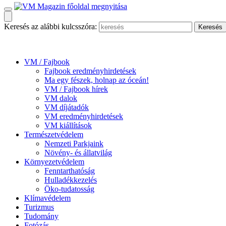
Keresés az alábbi kulcsszóra:
VM / Fajbook
Fajbook eredményhirdetések
Ma egy fészek, holnap az óceán!
VM / Fajbook hírek
VM dalok
VM díjátadók
VM eredményhirdetések
VM kiállítások
Természetvédelem
Nemzeti Parkjaink
Növény- és állatvilág
Környezetvédelem
Fenntarthatóság
Hulladékkezelés
Öko-tudatosság
Klímavédelem
Turizmus
Tudomány
Fotózás