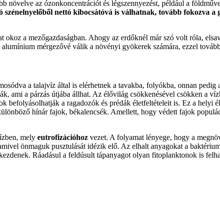
vább növelve az ózonkoncentrációt és légszennyezést, például a földműve
 szénelnyelőből nettó kibocsátóvá is válhatnak, tovább fokozva a g
kat okoz a mezőgazdaságban. Ahogy az erdőknél már szó volt róla, elsav
l az alumínium mérgezővé válik a növényi gyökerek számára, ezzel tová
mosódva a talajvíz által is elérhetnek a tavakba, folyókba, onnan pedig
k, ami a párzás útjába állhat. Az élővilág csökkenésével csökken a vízbe
k befolyásolhatják a ragadozók és prédák életfeltételeit is. Ez a helyi
különböző hínár fajok, békalencsék. Amellett, hogy védett fajok populác
vízben, mely
eutrofizációhoz
vezet. A folyamat lényege, hogy a megnöv
 amivel önmaguk pusztulását idézik elő. Az elhalt anyagokat a baktérium
lni kezdenek. Ráadásul a feldúsult tápanyagot olyan fitoplanktonok is 