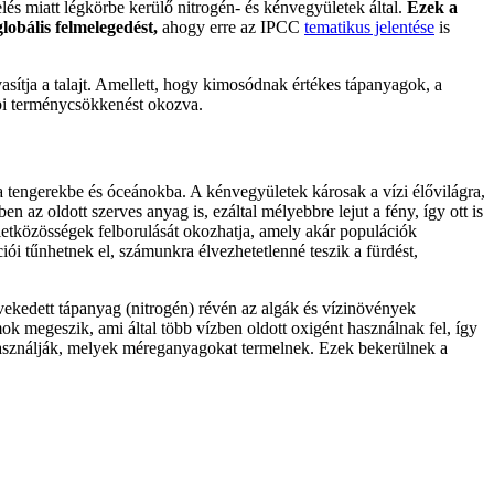
lés miatt légkörbe kerülő nitrogén- és kénvegyületek által.
Ezek a
lobális felmelegedést,
ahogy erre az IPCC
tematikus jelentése
is
asítja a talajt. Amellett, hogy kimosódnak értékes tápanyagok, a
bbi terménycsökkenést okozva.
 a tengerekbe és óceánokba. A kénvegyületek károsak a vízi élővilágra,
n az oldott szerves anyag is, ezáltal mélyebbre lejut a fény, így ott is
 életközösségek felborulását okozhatja, amely akár populációk
iói tűnhetnek el, számunkra élvezhetetlenné teszik a fürdést,
ekedett tápanyag (nitrogén) révén az algák és vízinövények
ok megeszik, ami által több vízben oldott oxigént használnak fel, így
felhasználják, melyek méreganyagokat termelnek. Ezek bekerülnek a