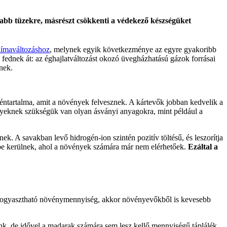
jabb tüzekre, másrészt csökkenti a védekező készségüket
klímaváltozáshoz
, melynek egyik következménye az egyre gyakoribb
 fednek át: az éghajlatváltozást okozó üvegházhatású gázok forrásai
nek.
géntartalma, amit a növények felvesznek. A kártevők jobban kedvelik a
vényeknek szükségük van olyan ásványi anyagokra, mint például a
k. A savakban levő hidrogén-ion szintén pozitív töltésű, és leszorítja
kbe kerülnek, ahol a növények számára már nem elérhetőek.
Ezáltal a
z elfogyasztható növénymennyiség, akkor növényevőkből is kevesebb
nk, de idővel a madarak számára sem lesz kellő mennyiségű táplálék,