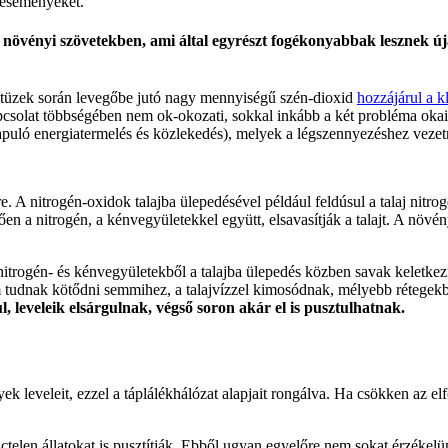
z eseményeket.
a növényi szövetekben, ami által egyrészt fogékonyabbak lesznek ú
tüzek során levegőbe jutó nagy mennyiségű szén-dioxid
hozzájárul a 
pcsolat többségében nem ok-okozati, sokkal inkább a két probléma okai
apuló energiatermelés és közlekedés), melyek a légszennyezéshez vezet
. A nitrogén-oxidok talajba ülepedésével például feldúsul a talaj nitro
en a nitrogén, a kénvegyületekkel együtt, elsavasítják a talajt. A nö
itrogén- és kénvegyületekből a talajba ülepedés közben savak keletkezne
em tudnak kötődni semmihez, a talajvízzel kimosódnak, mélyebb rétege
, leveleik elsárgulnak, végső soron akár el is pusztulhatnak.
yek leveleit, ezzel a táplálékhálózat alapjait rongálva. Ha csökken a
len állatokat is pusztítják. Ebből ugyan egyelőre nem sokat érzékelü