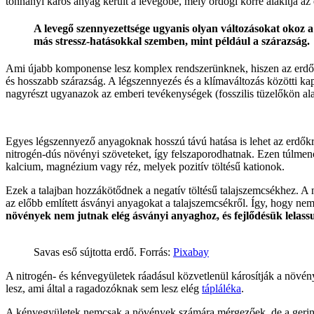
tonnányi káros anyag került a levegőbe, mely ördögi körré alakítja a
A levegő szennyezettsége ugyanis olyan változásokat okoz 
más stressz-hatásokkal szemben, mint például a szárazság.
Ami újabb komponense lesz komplex rendszerünknek, hiszen az erdő
és hosszabb szárazság. A légszennyezés és a klímaváltozás közötti ka
nagyrészt ugyanazok az emberi tevékenységek (fosszilis tüzelőkön al
Egyes légszennyező anyagoknak hosszú távú hatása is lehet az erdőkre
nitrogén-dús növényi szöveteket, így felszaporodhatnak. Ezen túlmenő
kalcium, magnézium vagy réz, melyek pozitív töltésű kationok.
Ezek a talajban hozzákötődnek a negatív töltésű talajszemcsékhez. A n
az előbb említett ásványi anyagokat a talajszemcsékről. Így, hogy n
növények nem jutnak elég ásványi anyaghoz, és fejlődésük lelassul
Savas eső sújtotta erdő. Forrás:
Pixabay
A nitrogén- és kénvegyületek ráadásul közvetlenül károsítják a növén
lesz, ami által a ragadozóknak sem lesz elég
tápláléka
.
A kénvegyületek nemcsak a növények számára mérgezőek, de a gerincte