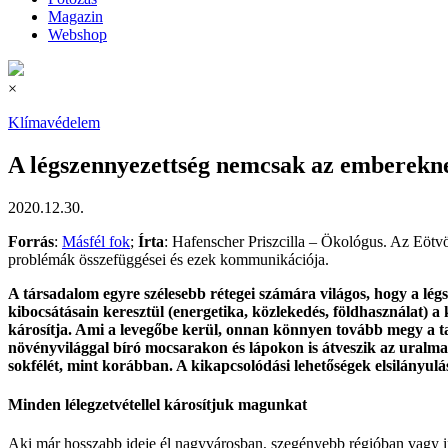
Magazin
Webshop
×
Klímavédelem
A légszennyezettség nemcsak az embereknek
2020.12.30.
Forrás
:
Másfél fok
;
Írta
: Hafenscher Priszcilla – Ökológus. Az Eötv
problémák összefüggései és ezek kommunikációja.
A társadalom egyre szélesebb rétegei számára világos, hogy a lég
kibocsátásain keresztül (energetika, közlekedés, földhasználat) 
károsítja. Ami a levegőbe kerül, onnan könnyen tovább megy a tal
növényvilággal bíró mocsarakon és lápokon is átveszik az uralm
sokfélét, mint korábban. A kikapcsolódási lehetőségek elsilányu
Minden lélegzetvétellel károsítjuk magunkat
Aki már hosszabb ideje él nagyvárosban, szegényebb régióban vagy ip