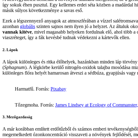
így sokuk éhen pusztul. Egy kellemes erdei séta közben a madárdal hiá
másik súlyos következménye a savas eső.
Ezek a légszennyező anyagok az atmoszférában a vízzel salétromsavat
azonban
globális
szinten sajnos nem ilyen jó a helyzet. Az általuk oko
vannak kitéve
, mivel magasabb helyeken fordulnak elő, ahol több a c
viaszréteget, így a fák kevésbé tudnak védekezni a kártevők ellen.
2. Lápok
A lápok különleges és ritka élőhelyek, hazánkban minden láp törvény á
(
Sphagnum
). A légkörbe kerülő nitrogén-oxidok talajba mosódása mia
különleges flóra helyét hamarosan átveszi a sédbúza, gyapjúsás vagy 
Harmatfű. Forrás:
Pixabay
Tőzegmoha. Forrás:
James Lindsey at Ecology of Commanste
3. Mezőgazdaság
A már korábban említett erdőtűzből és számos emberi tevékenységből 
megemelkedett ózonkoncentráció visszaveti a növények fejlődését, me