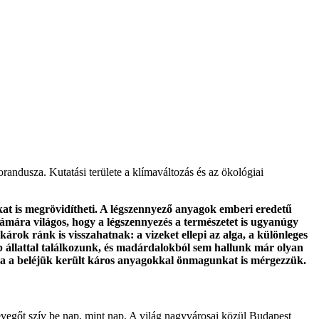
ndusza. Kutatási területe a klímaváltozás és az ökológiai
kat is megrövidítheti. A légszennyező anyagok emberi eredetű
zámára világos, hogy a légszennyezés a természetet is ugyanúgy
rok ránk is visszahatnak: a vizeket ellepi az alga, a különleges
 állattal találkozunk, és madárdalokból sem hallunk már olyan
ztva a beléjük került káros anyagokkal önmagunkat is mérgezzük.
vegőt szív be nap, mint nap. A világ nagyvárosai közül Budapest