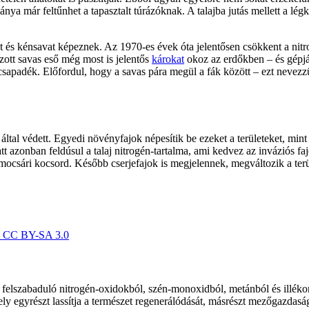
nya már feltűnhet a tapasztalt túrázóknak. A talajba jutás mellett a lég
 és kénsavat képeznek. Az 1970-es évek óta jelentősen csökkent a nit
zott savas eső még most is jelentős
károkat
okoz az erdőkben – és gép
sapadék. Előfordul, hogy a savas pára megül a fák között – ezt nevezzü
ltal védett. Egyedi növényfajok népesítik be ezeket a területeket, mint
tt azonban feldúsul a talaj nitrogén-tartalma, ami kedvez az inváziós f
mocsári kocsord. Később cserjefajok is megjelennek, megváltozik a terü
r, CC BY-SA 3.0
felszabaduló nitrogén-oxidokból, szén-monoxidból, metánból és illékon
ly egyrészt lassítja a természet regenerálódását, másrészt mezőgazda