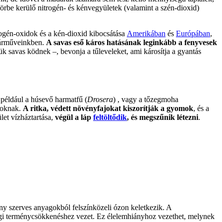
körbe kerülő nitrogén- és kénvegyületek (valamint a szén-dioxid)
rogén-oxidok és a kén-dioxid kibocsátása
Amerikában
és
Európában
,
járműveinkben.
A savas eső káros hatásának leginkább a fenyvesek
k savas ködnek –, bevonja a tűleveleket, ami károsítja a gyantás
 például a húsevő harmatfű (
Drosera
) , vagy a tőzegmoha
ajoknak.
A ritka, védett növényfajokat kiszorítják a gyomok
, és a
let vízháztartása,
végül a láp
feltöltődik
, és megszűnik létezni
.
y szerves anyagokból felszínközeli ózon keletkezik. A
sági terménycsökkenéshez vezet. Ez élelemhiányhoz vezethet, melynek