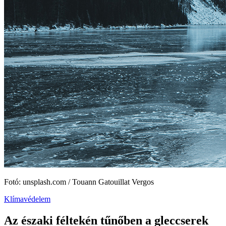
Fotó: unsplash.com / Touann Gatouillat Vergos
Klímavédelem
Az északi féltekén tűnőben a gleccserek