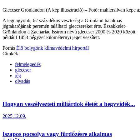
Gleccser Grönlandon (A kép illusztráció) – Fotó: mahlersilvan képe 
A legnagyobb, 62 százalékos veszteség a Grönland hatalmas
jégtakarójának peremén található gleccsereket érte. Északkelet-
Grönlandon a Zachariae Isstrøm nevű gleccser 2000 és 2020 között
például 1453 négyzet-kilométernyi jeget veszített.
Forrás
Élő bolygónk klímavédelmi hírportál
Címkék
felmelegedés
gleccser
jég
olvadás
Hogyan veszélyezteti milliárdok életét a hegyvidék...
2025.12.09.
Iszapos pocsolya vagy fürdőzésre alkalmas