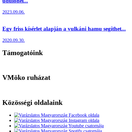
üdülőhel...
2023.09.06.
Egy friss kísérlet alapján a vulkáni hamu segíthet...
2020.09.30.
Támogatóink
VMöko ruházat
Közösségi oldalaink