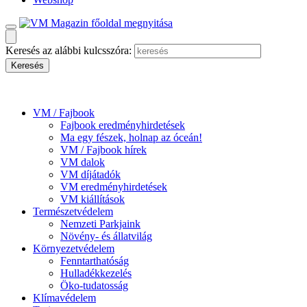
Keresés az alábbi kulcsszóra:
VM / Fajbook
Fajbook eredményhirdetések
Ma egy fészek, holnap az óceán!
VM / Fajbook hírek
VM dalok
VM díjátadók
VM eredményhirdetések
VM kiállítások
Természetvédelem
Nemzeti Parkjaink
Növény- és állatvilág
Környezetvédelem
Fenntarthatóság
Hulladékkezelés
Öko-tudatosság
Klímavédelem