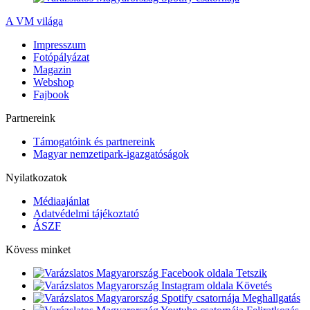
A VM világa
Impresszum
Fotópályázat
Magazin
Webshop
Fajbook
Partnereink
Támogatóink és partnereink
Magyar nemzetipark-igazgatóságok
Nyilatkozatok
Médiaajánlat
Adatvédelmi tájékoztató
ÁSZF
Kövess minket
Tetszik
Követés
Meghallgatás