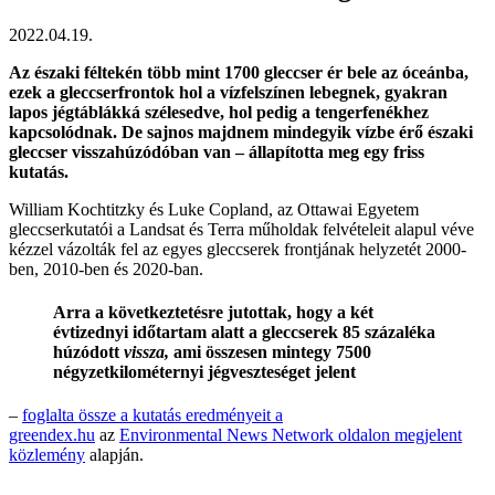
2022.04.19.
Az északi féltekén több mint 1700 gleccser ér bele az óceánba,
ezek a gleccserfrontok hol a vízfelszínen lebegnek, gyakran
lapos jégtáblákká szélesedve, hol pedig a tengerfenékhez
kapcsolódnak. De sajnos majdnem mindegyik vízbe érő északi
gleccser visszahúzódóban van – állapította meg egy friss
kutatás.
William Kochtitzky és Luke Copland, az Ottawai Egyetem
gleccserkutatói a Landsat és Terra műholdak felvételeit alapul véve
kézzel vázolták fel az egyes gleccserek frontjának helyzetét 2000-
ben, 2010-ben és 2020-ban.
Arra a következtetésre jutottak, hogy a két
évtizednyi időtartam alatt a gleccserek 85 százaléka
húzódott
vissza,
ami összesen mintegy 7500
négyzetkilométernyi jégveszteséget jelent
–
foglalta össze a kutatás eredményeit a
greendex.hu
az
Environmental News Network oldalon megjelent
közlemény
alapján.