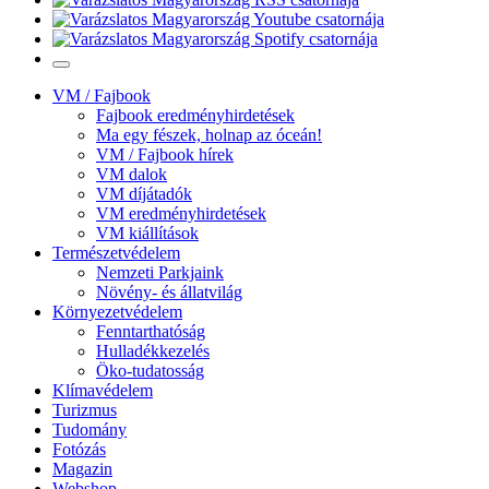
VM / Fajbook
Fajbook eredményhirdetések
Ma egy fészek, holnap az óceán!
VM / Fajbook hírek
VM dalok
VM díjátadók
VM eredményhirdetések
VM kiállítások
Természetvédelem
Nemzeti Parkjaink
Növény- és állatvilág
Környezetvédelem
Fenntarthatóság
Hulladékkezelés
Öko-tudatosság
Klímavédelem
Turizmus
Tudomány
Fotózás
Magazin
Webshop