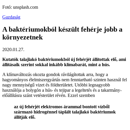
Fotó: unsplash.com
Gazdaság
A baktériumokból készült fehérje jobb a
környezetnek
2020.01.27.
Kutatók talajlakó baktériumokból új fehérjét állítottak elő, ami
állításaik szerint sokkal inkább klímabarát, mint a hús.
A klímaváltozás okozta gondok rávilágítottak arra, hogy a
hagyományos élelmiszergyártás nem fenntartható szinten használ fel
nagy mennyiségű vizet és földterületet. Utóbbi legnagyobb
használója a bolygón a hús- és tejipar a legeltetés és a takarmány-
előállításra szánt vetésterület révén. Ezzel szemben
az új fehérjét elektromos árammal bontott vízből
származó hidrogénnel táplált talajlakó baktériumok
állítják elő.