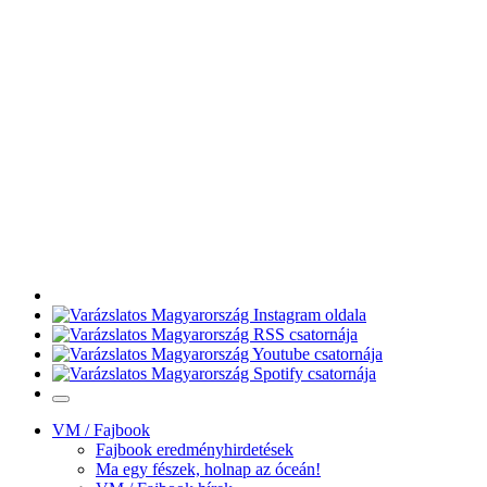
VM / Fajbook
Fajbook eredményhirdetések
Ma egy fészek, holnap az óceán!