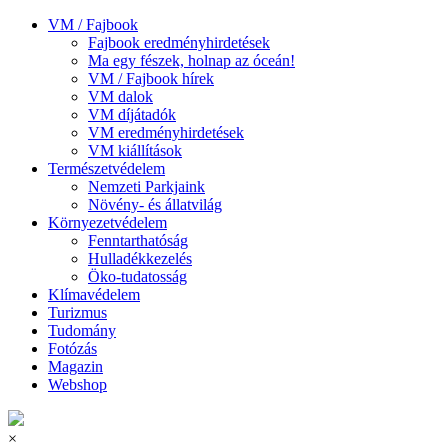
VM / Fajbook
Fajbook eredményhirdetések
Ma egy fészek, holnap az óceán!
VM / Fajbook hírek
VM dalok
VM díjátadók
VM eredményhirdetések
VM kiállítások
Természetvédelem
Nemzeti Parkjaink
Növény- és állatvilág
Környezetvédelem
Fenntarthatóság
Hulladékkezelés
Öko-tudatosság
Klímavédelem
Turizmus
Tudomány
Fotózás
Magazin
Webshop
×