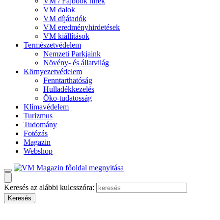
VM / Fajbook hírek
VM dalok
VM díjátadók
VM eredményhirdetések
VM kiállítások
Természetvédelem
Nemzeti Parkjaink
Növény- és állatvilág
Környezetvédelem
Fenntarthatóság
Hulladékkezelés
Öko-tudatosság
Klímavédelem
Turizmus
Tudomány
Fotózás
Magazin
Webshop
Keresés az alábbi kulcsszóra: