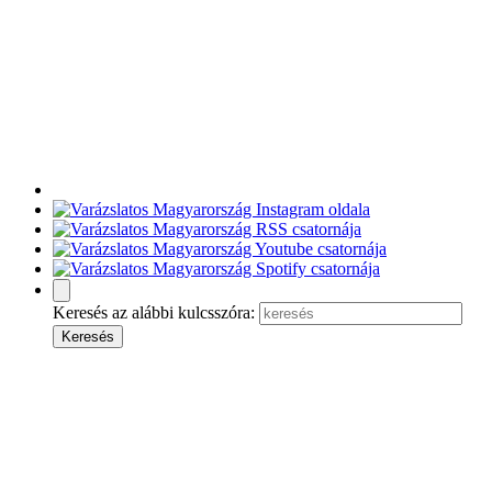
Keresés az alábbi kulcsszóra: