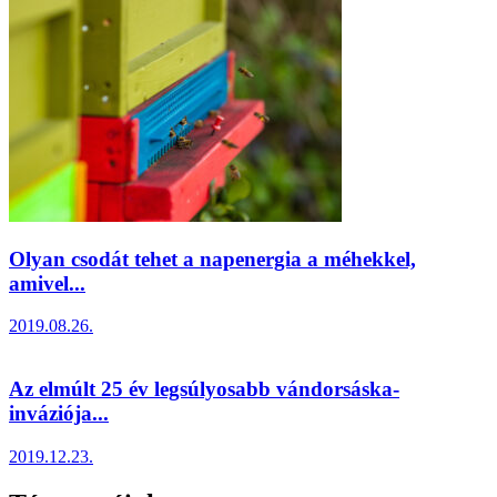
Olyan csodát tehet a napenergia a méhekkel,
amivel...
2019.08.26.
Az elmúlt 25 év legsúlyosabb vándorsáska-
inváziója...
2019.12.23.