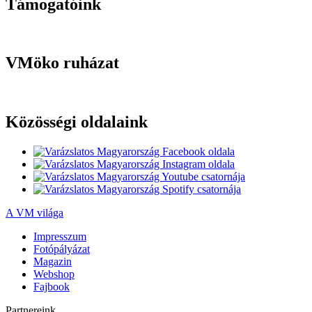
Támogatóink
VMöko ruházat
Közösségi oldalaink
A VM világa
Impresszum
Fotópályázat
Magazin
Webshop
Fajbook
Partnereink