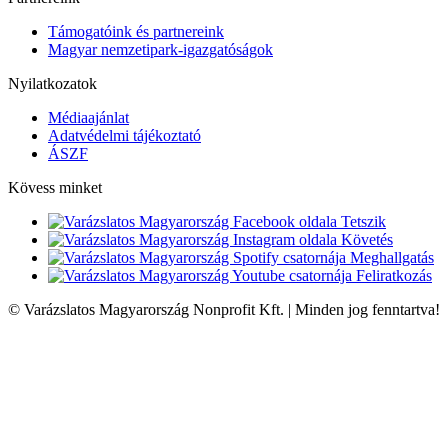
Támogatóink és partnereink
Magyar nemzetipark-igazgatóságok
Nyilatkozatok
Médiaajánlat
Adatvédelmi tájékoztató
ÁSZF
Kövess minket
Tetszik
Követés
Meghallgatás
Feliratkozás
© Varázslatos Magyarország Nonprofit Kft. | Minden jog fenntartva!