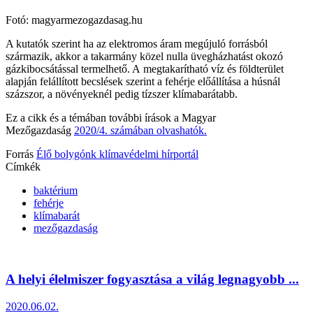
Fotó: magyarmezogazdasag.hu
A kutatók szerint ha az elektromos áram megújuló forrásból
származik, akkor a takarmány közel nulla üvegházhatást okozó
gázkibocsátással termelhető. A megtakarítható víz és földterület
alapján felállított becslések szerint a fehérje előállítása a húsnál
százszor, a növényeknél pedig tízszer klímabarátabb.
Ez a cikk és a témában további írások a Magyar
Mezőgazdaság
2020/4. számában olvashatók.
Forrás
Élő bolygónk klímavédelmi hírportál
Címkék
baktérium
fehérje
klímabarát
mezőgazdaság
A helyi élelmiszer fogyasztása a világ legnagyobb ...
2020.06.02.