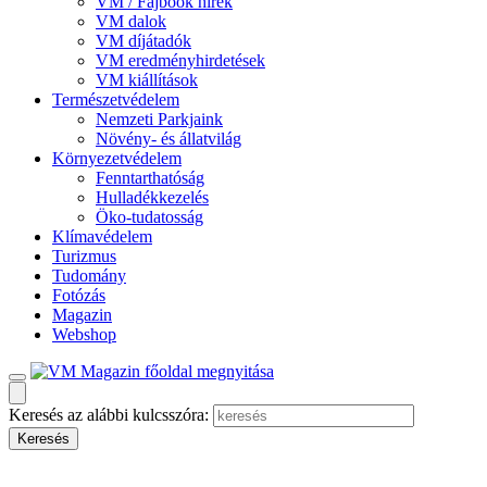
VM / Fajbook hírek
VM dalok
VM díjátadók
VM eredményhirdetések
VM kiállítások
Természetvédelem
Nemzeti Parkjaink
Növény- és állatvilág
Környezetvédelem
Fenntarthatóság
Hulladékkezelés
Öko-tudatosság
Klímavédelem
Turizmus
Tudomány
Fotózás
Magazin
Webshop
Keresés az alábbi kulcsszóra: