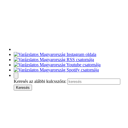
Keresés az alábbi kulcsszóra: