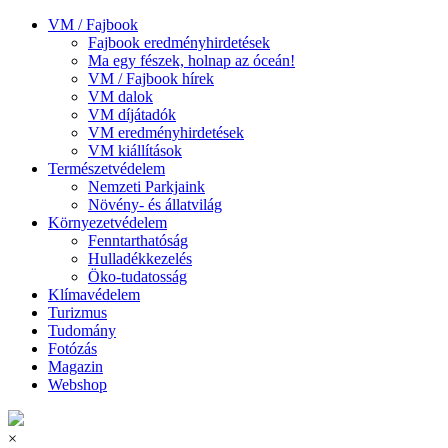
VM / Fajbook
Fajbook eredményhirdetések
Ma egy fészek, holnap az óceán!
VM / Fajbook hírek
VM dalok
VM díjátadók
VM eredményhirdetések
VM kiállítások
Természetvédelem
Nemzeti Parkjaink
Növény- és állatvilág
Környezetvédelem
Fenntarthatóság
Hulladékkezelés
Öko-tudatosság
Klímavédelem
Turizmus
Tudomány
Fotózás
Magazin
Webshop
×