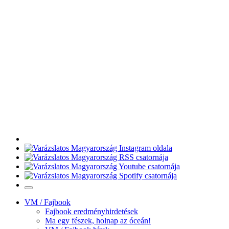
VM / Fajbook
Fajbook eredményhirdetések
Ma egy fészek, holnap az óceán!