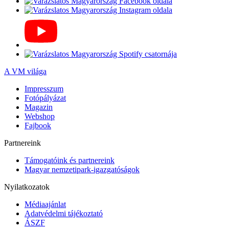
A VM világa
Impresszum
Fotópályázat
Magazin
Webshop
Fajbook
Partnereink
Támogatóink és partnereink
Magyar nemzetipark-igazgatóságok
Nyilatkozatok
Médiaajánlat
Adatvédelmi tájékoztató
ÁSZF