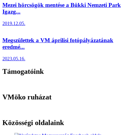
Mezei hörcsögök mentése a Bükki Nemzeti Park
Igazg...
2019.12.05.
Megszülettek a VM áprilisi fotópályázatának
eredmé...
2023.05.16.
Támogatóink
VMöko ruházat
Közösségi oldalaink