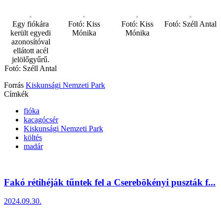
Egy fiókára
Fotó: Kiss
Fotó: Kiss
Fotó: Széll Antal
került egyedi
Mónika
Mónika
azonosítóval
ellátott acél
jelölőgyűrű.
Fotó: Széll Antal
Forrás
Kiskunsági Nemzeti Park
Címkék
fióka
kacagócsér
Kiskunsági Nemzeti Park
költés
madár
Fakó rétihéják tűntek fel a Cserebökényi puszták f...
2024.09.30.