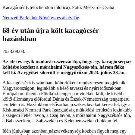
Kacagócsér (Gelochelidon nilotica). Fotó: Mészáros Csaba
Nemzeti Parkjaink
Növény- és állatvilág
68 év után újra költ kacagócsér
hazánkban
2023.08.03.
Az idei év egyik madarász-szenzációja, hogy egy kacagócsérpár
költésbe kezdett a mórahalmi Nagyszéksós-tón, három fióka
kelt ki. Az egyiket sikerült is meggyűrűzni 2023. július 28-án.
A kacagócsér kis számban, kóborlóként rendszeresen megjelenik
Magyarországon, leginkább a késő tavaszi és nyári időszakban.
Európában főként a Földközi-tenger partvidékén költ, de kisebb
költő állománya előfordul Dánia és Észak-Németország tengerparti
területein is. Hazánkban elsősorban a szikes tavakat keresi fel, így a
Kiskunsági Nemzeti Park Igazgatóság működési területén leginkább
a szegedi Fehér-tavon, a Csaj-tavon, a mórahalmi Nagyszéksós-tón,
a Bába-széken, a Zab-széken és Kelemen-széken bukkan fel.
Idén júniusban azonban násztevékenység közben figyelt meg egy