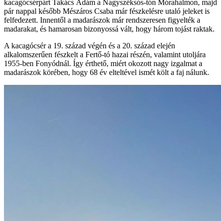
kacagócsérpárt Takács Ádám a Nagyszéksós-tón Mórahalmon, majd
pár nappal később Mészáros Csaba már fészkelésre utaló jeleket is
felfedezett. Innentől a madarászok már rendszeresen figyelték a
madarakat, és hamarosan bizonyossá vált, hogy három tojást raktak.
A kacagócsér a 19. század végén és a 20. század elején
alkalomszerűen fészkelt a Fertő-tó hazai részén, valamint utoljára
1955-ben Fonyódnál. Így érthető, miért okozott nagy izgalmat a
madarászok körében, hogy 68 év elteltével ismét költ a faj nálunk.