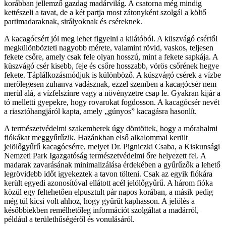
korábban jellemző gazdag madárvilág. A csatorna még mindig
kettészeli a tavat, de a két partja most zátonyként szolgál a költő
partimadaraknak, sirályoknak és cséreknek.
A kacagócsért jól meg lehet figyelni a kilátóból. A küszvágó csértől
megkülönbözteti nagyobb mérete, valamint rövid, vaskos, teljesen
fekete csőre, amely csak fele olyan hosszú, mint a fekete sapkája. A
küszvágó csér kisebb, feje és csőre hosszabb, vörös csőrének hegye
fekete. Táplálkozásmódjuk is különböző. A küszvágó csérek a vízbe
merőlegesen zuhanva vadásznak, ezzel szemben a kacagócsér nem
merül alá, a vízfelszínre vagy a növényzetre csap le. Gyakran kijár a
tó melletti gyepekre, hogy rovarokat fogdosson. A kacagócsér nevét
a riasztóhangjáról kapta, amely „gúnyos” kacagásra hasonlít.
A természetvédelmi szakemberek úgy döntöttek, hogy a mórahalmi
fiókákat meggyűrűzik. Hazánkban első alkalommal került
jelölőgyűrű kacagócsérre, melyet Dr. Pigniczki Csaba, a Kiskunsági
Nemzeti Park Igazgatóság természetvédelmi őre helyezett fel. A
madarak zavarásának minimalizálása érdekében a gyűrűzők a lehető
legrövidebb időt igyekeztek a tavon tölteni. Csak az egyik fiókára
került egyedi azonosítóval ellátott acél jelölőgyűrű. A három fióka
közül egy feltehetően elpusztult pár napos korában, a másik pedig
még túl kicsi volt ahhoz, hogy gyűrűt kaphasson. A jelölés a
későbbiekben remélhetőleg információt szolgáltat a madárról,
például a területhűségéről és vonulásáról.