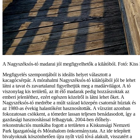
A Nagyszéksós-tó madarai jól megfigyelhetők a kilátóból. Fotó: Kis
Megfigyelés szempontjából is ideális helyet választott a
kacagócsérpár. A mórahalmi Nagyszéksós-tó kilátójából jól be lehet
látni a tavat és zavartalanul figyelhetjük meg a madárvilágot. A tó
viszonylag kis területű, az itt élő madarak pedig hozzászoktak az
emberi jelenléthez, ezért egészen közelről is látni lehet őket. A
Nagyszéksós-tó medrébe a múlt század közepén csatornát húztak és
az 1980-as évekig halastóként hasznosították. A vízszint azonban
fokozatosan csökkent, a tómeder lassan teljesen benádasodott, így a
gazdasági hasznosítással felhagytak. 2004-ben élőhely-
rekonstrukciós munkába fogott a területen a Kiskunsági Nemzeti
Park Igazgatóság és Mórahalom önkormányzata. Az ide telepített
bivalyoknak köszönhetően újra nyílt vizű tóvá alakult, visszatért a