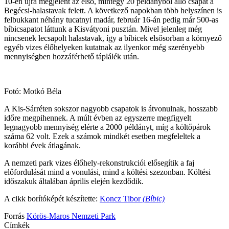
10-én újra megjelent az első, mintegy 20 példányból álló csapat a
Begécsi-halastavak felett. A következő napokban több helyszínen is
felbukkant néhány tucatnyi madár, február 16-án pedig már 500-as
bíbicsapatot láttunk a Kisvátyoni pusztán. Mivel jelenleg még
nincsenek lecsapolt halastavak, így a bíbicek elsősorban a környező
egyéb vizes élőhelyeken kutatnak az ilyenkor még szerényebb
mennyiségben hozzáférhető táplálék után.
Fotó: Motkó Béla
A Kis-Sárréten sokszor nagyobb csapatok is átvonulnak, hosszabb
időre megpihennek. A múlt évben az egyszerre megfigyelt
legnagyobb mennyiség elérte a 2000 példányt, míg a költőpárok
száma 62 volt. Ezek a számok mindkét esetben megfeleltek a
korábbi évek átlagának.
A nemzeti park vizes élőhely-rekonstrukciói elősegítik a faj
előfordulását mind a vonulási, mind a költési szezonban. Költési
időszakuk általában április elején kezdődik.
A cikk borítóképét készítette:
Koncz Tibor
(Bíbic)
Forrás
Körös-Maros Nemzeti Park
Címkék