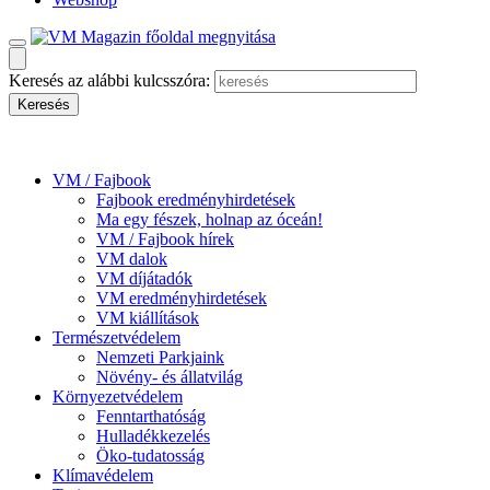
Keresés az alábbi kulcsszóra:
VM / Fajbook
Fajbook eredményhirdetések
Ma egy fészek, holnap az óceán!
VM / Fajbook hírek
VM dalok
VM díjátadók
VM eredményhirdetések
VM kiállítások
Természetvédelem
Nemzeti Parkjaink
Növény- és állatvilág
Környezetvédelem
Fenntarthatóság
Hulladékkezelés
Öko-tudatosság
Klímavédelem