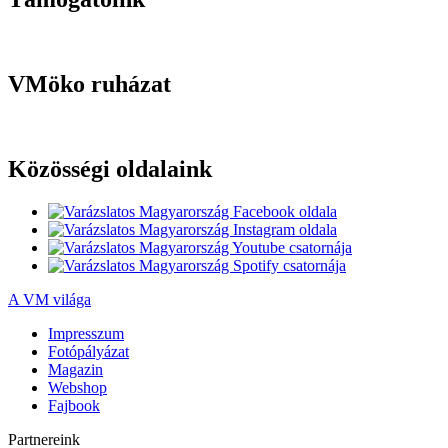
VMöko ruházat
Közösségi oldalaink
A VM világa
Impresszum
Fotópályázat
Magazin
Webshop
Fajbook
Partnereink