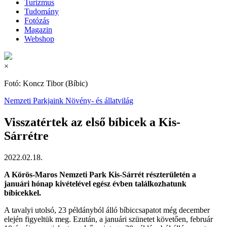
Turizmus
Tudomány
Fotózás
Magazin
Webshop
×
Fotó: Koncz Tibor (Bíbic)
Nemzeti Parkjaink
Növény- és állatvilág
Visszatértek az első bíbicek a Kis-
Sárrétre
2022.02.18.
A Körös-Maros Nemzeti Park Kis-Sárrét részterületén a
januári hónap kivételével egész évben találkozhatunk
bíbicekkel.
A tavalyi utolsó, 23 példányból álló bíbiccsapatot még december
elején figyeltük meg. Ezután, a januári szünetet követően, február