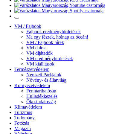
VM / Fajbook
Fajbook eredményhirdetések
Ma egy fészek, holnap az óceán!
VM / Fajbook hírek
VM dalok
VM díjátadók
VM eredményhirdetések
VM kiállítások
Természetvédelem
Nemzeti Parkjaink
Növény- és állatvilág
Környezetvédelem
Fenntarthatóság
Hulladékkezelés
Öko-tudatosság
Klímavédelem
Turizmus
Tudomány
Fotózás
Magazin
Webshop