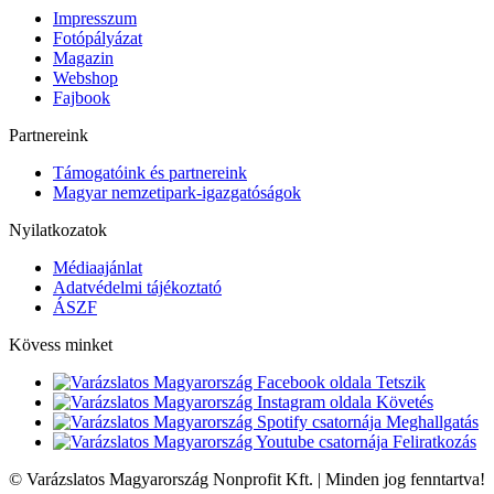
Impresszum
Fotópályázat
Magazin
Webshop
Fajbook
Partnereink
Támogatóink és partnereink
Magyar nemzetipark-igazgatóságok
Nyilatkozatok
Médiaajánlat
Adatvédelmi tájékoztató
ÁSZF
Kövess minket
Tetszik
Követés
Meghallgatás
Feliratkozás
© Varázslatos Magyarország Nonprofit Kft. | Minden jog fenntartva!