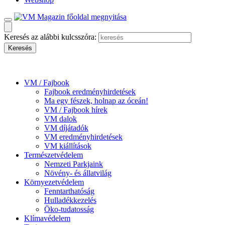
Keresés az alábbi kulcsszóra:
VM / Fajbook
Fajbook eredményhirdetések
Ma egy fészek, holnap az óceán!
VM / Fajbook hírek
VM dalok
VM díjátadók
VM eredményhirdetések
VM kiállítások
Természetvédelem
Nemzeti Parkjaink
Növény- és állatvilág
Környezetvédelem
Fenntarthatóság
Hulladékkezelés
Öko-tudatosság
Klímavédelem