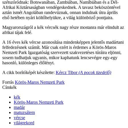
szétszóródnak: Botswanában, Zambiában, Namíbiában és a Dél-
Afrikai Köztársaságban vendégeskednek. A tavasz beköszöntével
aztán ismét Angolában randevúznak, onnan indulnak útra április
első hetében nyári költőhelyükre, a világ különböző pontjaira.
Magyarországról a kék vércsék nagy része mostanra már elindult az
afrikai tájak felé.
A 16 éves kék vércse azonosítása mindenképpen jelentős madártani
felfedezésnek számít. Már csak ezért is érdemes a Körös-Maros
Nemzeti Park Igazgatóság szervezett szakvezetéses túráira eljönni,
sosem tudhatjuk ugyanis, mikor kaphatunk lencsevégre egy-egy
hasonló, különleges élőlényt.
A cikk borítóképét készítette:
Kércz Tibor
(A pocok tizedelő)
Forrás
Körös-Maros Nemzeti Park
Címkék
kék
Körös-Maros Nemzeti Park
madár
matuzsálem
vércse
világrekord