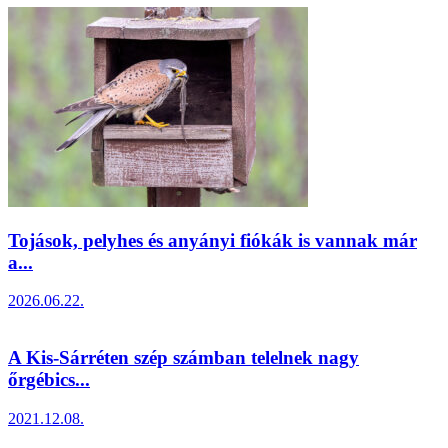
Tojások, pelyhes és anyányi fiókák is vannak már
a...
2026.06.22.
A Kis-Sárréten szép számban telelnek nagy
őrgébics...
2021.12.08.