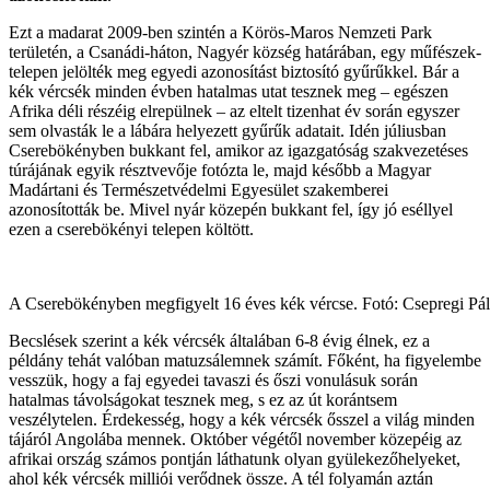
Ezt a madarat 2009-ben szintén a Körös-Maros Nemzeti Park
területén, a Csanádi-háton, Nagyér község határában, egy műfészek-
telepen jelölték meg egyedi azonosítást biztosító gyűrűkkel. Bár a
kék vércsék minden évben hatalmas utat tesznek meg – egészen
Afrika déli részéig elrepülnek – az eltelt tizenhat év során egyszer
sem olvasták le a lábára helyezett gyűrűk adatait. Idén júliusban
Cserebökényben bukkant fel, amikor az igazgatóság szakvezetéses
túrájának egyik résztvevője fotózta le, majd később a Magyar
Madártani és Természetvédelmi Egyesület szakemberei
azonosították be. Mivel nyár közepén bukkant fel, így jó eséllyel
ezen a cserebökényi telepen költött.
A Cserebökényben megfigyelt 16 éves kék vércse. Fotó: Csepregi Pál
Becslések szerint a kék vércsék általában 6-8 évig élnek, ez a
példány tehát valóban matuzsálemnek számít. Főként, ha figyelembe
vesszük, hogy a faj egyedei tavaszi és őszi vonulásuk során
hatalmas távolságokat tesznek meg, s ez az út korántsem
veszélytelen. Érdekesség, hogy a kék vércsék ősszel a világ minden
tájáról Angolába mennek. Október végétől november közepéig az
afrikai ország számos pontján láthatunk olyan gyülekezőhelyeket,
ahol kék vércsék milliói verődnek össze. A tél folyamán aztán