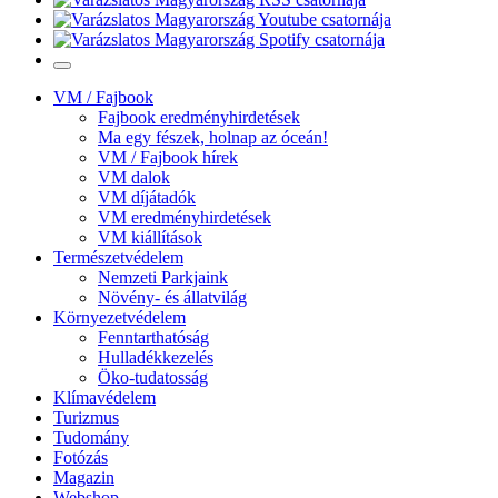
VM / Fajbook
Fajbook eredményhirdetések
Ma egy fészek, holnap az óceán!
VM / Fajbook hírek
VM dalok
VM díjátadók
VM eredményhirdetések
VM kiállítások
Természetvédelem
Nemzeti Parkjaink
Növény- és állatvilág
Környezetvédelem
Fenntarthatóság
Hulladékkezelés
Öko-tudatosság
Klímavédelem
Turizmus
Tudomány
Fotózás
Magazin
Webshop