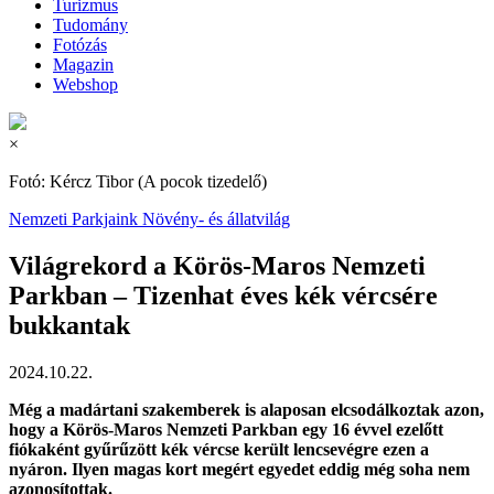
Turizmus
Tudomány
Fotózás
Magazin
Webshop
×
Fotó: Kércz Tibor (A pocok tizedelő)
Nemzeti Parkjaink
Növény- és állatvilág
Világrekord a Körös-Maros Nemzeti
Parkban – Tizenhat éves kék vércsére
bukkantak
2024.10.22.
Még a madártani szakemberek is alaposan elcsodálkoztak azon,
hogy a Körös-Maros Nemzeti Parkban egy 16 évvel ezelőtt
fiókaként gyűrűzött kék vércse került lencsevégre ezen a
nyáron. Ilyen magas kort megért egyedet eddig még soha nem
azonosítottak.