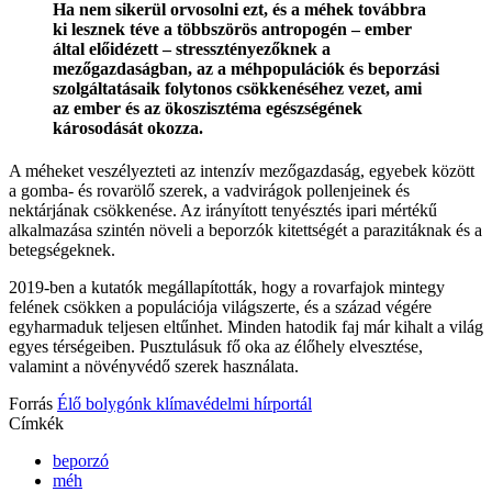
Ha nem sikerül orvosolni ezt, és a méhek továbbra
ki lesznek téve a többszörös antropogén – ember
által előidézett – stressztényezőknek a
mezőgazdaságban, az a méhpopulációk és beporzási
szolgáltatásaik folytonos csökkenéséhez vezet, ami
az ember és az ökoszisztéma egészségének
károsodását okozza.
A méheket veszélyezteti az intenzív mezőgazdaság, egyebek között
a gomba- és rovarölő szerek, a vadvirágok pollenjeinek és
nektárjának csökkenése. Az irányított tenyésztés ipari mértékű
alkalmazása szintén növeli a beporzók kitettségét a parazitáknak és a
betegségeknek.
2019-ben a kutatók megállapították, hogy a rovarfajok mintegy
felének csökken a populációja világszerte, és a század végére
egyharmaduk teljesen eltűnhet. Minden hatodik faj már kihalt a világ
egyes térségeiben. Pusztulásuk fő oka az élőhely elvesztése,
valamint a növényvédő szerek használata.
Forrás
Élő bolygónk klímavédelmi hírportál
Címkék
beporzó
méh