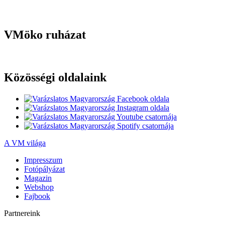
VMöko ruházat
Közösségi oldalaink
A VM világa
Impresszum
Fotópályázat
Magazin
Webshop
Fajbook
Partnereink