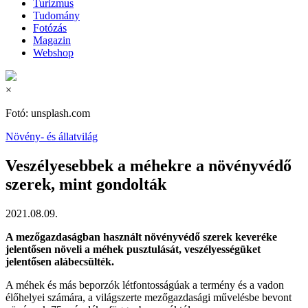
Turizmus
Tudomány
Fotózás
Magazin
Webshop
×
Fotó: unsplash.com
Növény- és állatvilág
Veszélyesebbek a méhekre a növényvédő
szerek, mint gondolták
2021.08.09.
A mezőgazdaságban használt növényvédő szerek keveréke
jelentősen növeli a méhek pusztulását, veszélyességüket
jelentősen alábecsülték.
A méhek és más beporzók létfontosságúak a termény és a vadon
élőhelyei számára, a világszerte mezőgazdasági művelésbe bevont