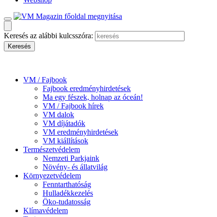
Keresés az alábbi kulcsszóra:
VM / Fajbook
Fajbook eredményhirdetések
Ma egy fészek, holnap az óceán!
VM / Fajbook hírek
VM dalok
VM díjátadók
VM eredményhirdetések
VM kiállítások
Természetvédelem
Nemzeti Parkjaink
Növény- és állatvilág
Környezetvédelem
Fenntarthatóság
Hulladékkezelés
Öko-tudatosság
Klímavédelem