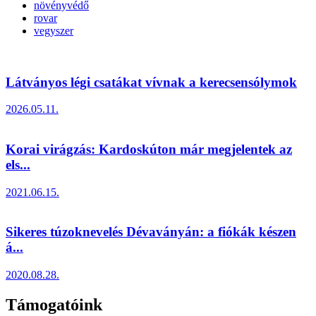
növényvédő
rovar
vegyszer
Látványos légi csatákat vívnak a kerecsensólymok
2026.05.11.
Korai virágzás: Kardoskúton már megjelentek az
els...
2021.06.15.
Sikeres túzoknevelés Dévaványán: a fiókák készen
á...
2020.08.28.
Támogatóink