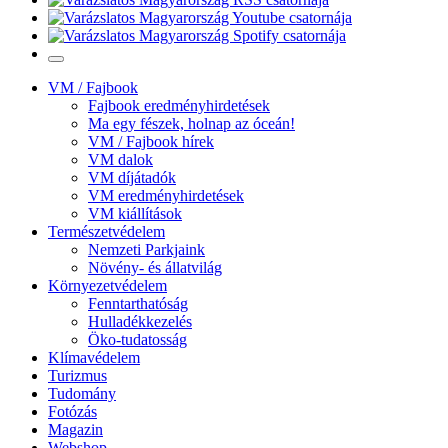
VM / Fajbook
Fajbook eredményhirdetések
Ma egy fészek, holnap az óceán!
VM / Fajbook hírek
VM dalok
VM díjátadók
VM eredményhirdetések
VM kiállítások
Természetvédelem
Nemzeti Parkjaink
Növény- és állatvilág
Környezetvédelem
Fenntarthatóság
Hulladékkezelés
Öko-tudatosság
Klímavédelem
Turizmus
Tudomány
Fotózás
Magazin
Webshop