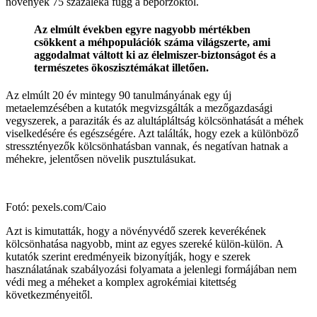
növények 75 százaléka függ a beporzóktól.
Az elmúlt években egyre nagyobb mértékben
csökkent a méhpopulációk száma világszerte, ami
aggodalmat váltott ki az élelmiszer-biztonságot és a
természetes ökoszisztémákat illetően.
Az elmúlt 20 év mintegy 90 tanulmányának egy új
metaelemzésében a kutatók megvizsgálták a mezőgazdasági
vegyszerek, a paraziták és az alultápláltság kölcsönhatását a méhek
viselkedésére és egészségére. Azt találták, hogy ezek a különböző
stressztényezők kölcsönhatásban vannak, és negatívan hatnak a
méhekre, jelentősen növelik pusztulásukat.
Fotó: pexels.com/Caio
Azt is kimutatták, hogy a növényvédő szerek keverékének
kölcsönhatása nagyobb, mint az egyes szereké külön-külön. A
kutatók szerint eredményeik bizonyítják, hogy e szerek
használatának szabályozási folyamata a jelenlegi formájában nem
védi meg a méheket a komplex agrokémiai kitettség
következményeitől.