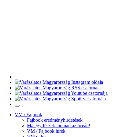
VM / Fajbook
Fajbook eredményhirdetések
Ma egy fészek, holnap az óceán!
VM / Fajbook hírek
VM dalok