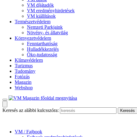
VM díjátadók
VM eredményhirdetések
VM kiállítások
Természetvédelem
Nemzeti Parkjaink
Növény- és állatvilág
Környezetvédelem
Fenntarthatóság
Hulladékkezelés
Öko-tudatosság
Klímavédelem
Turizmus
Tudomány
Fotózás
Magazin
Webshop
Keresés az alábbi kulcsszóra:
VM / Fajbook