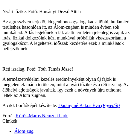
Nyári tőzike. Fotó: Harsányi Dezső Attila
Az agresszíven terjedő, idegenhonos gyalogakác a többi, hullámtéri
területhez hasonlóan itt, az Álom-zugban is minden évben sok
munkát ad. A fás legelőnek a fák alatti területein jelenleg is zajlik az
irtás, fizikai dolgozóink kézi munkával próbálják visszaszorítani a
gyalogakácot. A legeltetési időszak kezdetére ezek a munkálatok
befejeződnek.
Réti iszalag. Fotó: Tóth Tamás József
A természetvédelmi kezelés eredményeként olyan új fajok is
megjelentek már a területen, mint a nyári tőzike és a réti iszalag. Az
élőhelyi adottságok javultak, így ezek a növények újra otthonra
leltek az Álom-zugban.
A cikk borítóképét készítette:
Darányiné Bakos Éva
(Egyedül)
Forrás
Körös-Maros Nemzeti Park
Címkék
Álom-zug