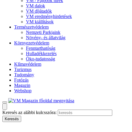
VM / Fajbook hírek
VM dalok
VM díjátadók
VM eredményhirdetések
VM kiállítások
Természetvédelem
Nemzeti Parkjaink
Növény- és állatvilág
Környezetvédelem
Fenntarthatóság
Hulladékkezelés
Öko-tudatosság
Klímavédelem
Turizmus
Tudomány
Fotózás
Magazin
Webshop
Keresés az alábbi kulcsszóra: