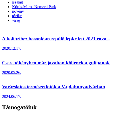
iszalag
Körös-Maros Nemzeti Park
növény
tőzike
virág
A kolibrihez hasonlóan repülő lepke lett 2021 rova...
2020.12.17.
Cserebökényben már javában költenek a gulipánok
2020.05.26.
Varázslatos természetfotók a Vajdahunyadvárban
2024.06.17.
Támogatóink