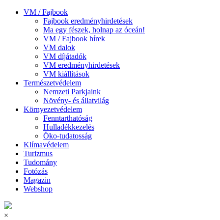
VM / Fajbook
Fajbook eredményhirdetések
Ma egy fészek, holnap az óceán!
VM / Fajbook hírek
VM dalok
VM díjátadók
VM eredményhirdetések
VM kiállítások
Természetvédelem
Nemzeti Parkjaink
Növény- és állatvilág
Környezetvédelem
Fenntarthatóság
Hulladékkezelés
Öko-tudatosság
Klímavédelem
Turizmus
Tudomány
Fotózás
Magazin
Webshop
×