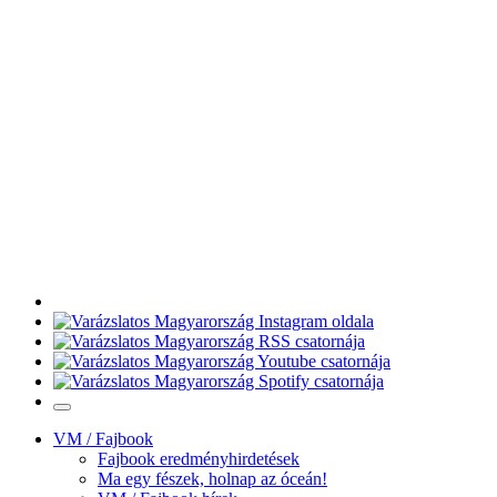
VM / Fajbook
Fajbook eredményhirdetések
Ma egy fészek, holnap az óceán!