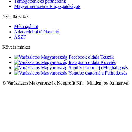
Támogatóink és partnereink
Magyar nemzetipark-igazgatóságok
Nyilatkozatok
Médiaajánlat
Adatvédelmi tájékoztató
ÁSZF
Kövess minket
Tetszik
Követés
Meghallgatás
Feliratkozás
© Varázslatos Magyarország Nonprofit Kft. | Minden jog fenntartva!