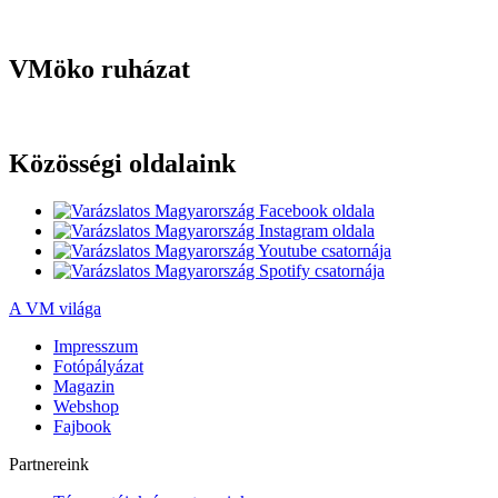
VMöko ruházat
Közösségi oldalaink
A VM világa
Impresszum
Fotópályázat
Magazin
Webshop
Fajbook
Partnereink