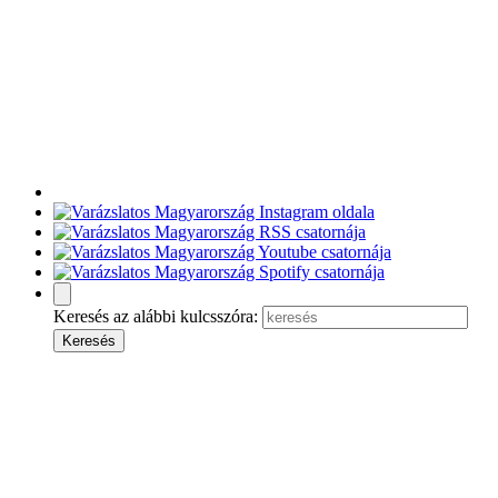
Keresés az alábbi kulcsszóra: