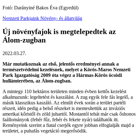
Fotó: Darányiné Bakos Éva (Egyedül)
Nemzeti Parkjaink
Növény- és állatvilág
Új növényfajok is megtelepedtek az
Álom-zugban
2022.03.27.
Már mutatkoznak az első, jelentős eredményei annak a
természetvédelmi kezelésnek, melyet a Körös-Maros Nemzeti
Park Igazgatóság 2009 óta végez a Hármas-Körös öcsödi
hullámterében, az Álom-zugban.
A mintegy 110 hektáros területen minden évben kettős kezelést
alkalmazunk: legeltetést és kaszálást. A zug egyik fele fás legelő, a
másik klasszikus kaszáló. Az elmúlt évek során a terület partéli
részeit, idén pedig a belső részeket is mentesítettük az inváziós
amerikai kőristől és zöld juhartól. Mostantól tehát már csak őshonos
faállományok (fehér fűz, fehér és fekete nyár) találhatók itt.
Reményeink szerint a fiatal cserjék egyre jobban elfoglalják majd a
területet, a puhafás vegetáció megerősödik.