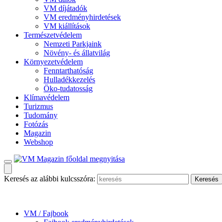
VM díjátadók
VM eredményhirdetések
VM kiállítások
Természetvédelem
Nemzeti Parkjaink
Növény- és állatvilág
Környezetvédelem
Fenntarthatóság
Hulladékkezelés
Öko-tudatosság
Klímavédelem
Turizmus
Tudomány
Fotózás
Magazin
Webshop
Keresés az alábbi kulcsszóra:
VM / Fajbook