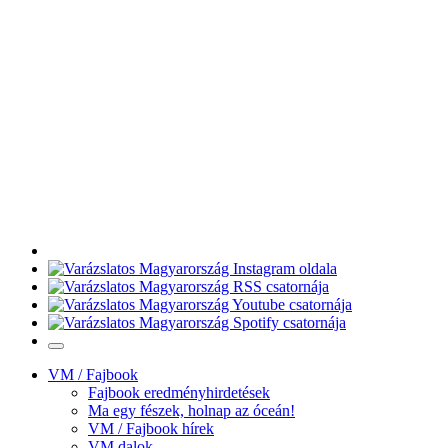
VM / Fajbook
Fajbook eredményhirdetések
Ma egy fészek, holnap az óceán!
VM / Fajbook hírek
VM dalok