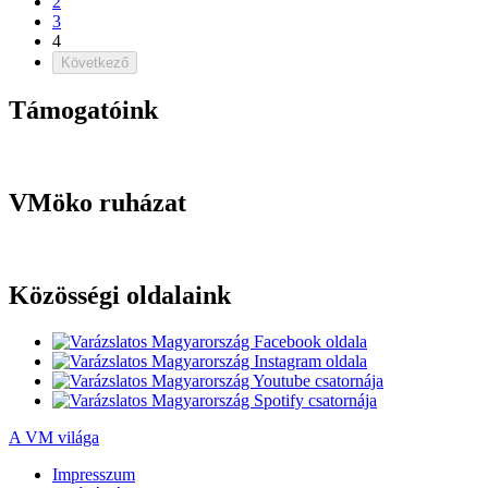
2
3
4
Következő
Támogatóink
VMöko ruházat
Közösségi oldalaink
A VM világa
Impresszum