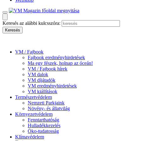
Keresés az alábbi kulcsszóra:
VM / Fajbook
Fajbook eredményhirdetések
Ma egy fészek, holnap az óceán!
VM / Fajbook hírek
VM dalok
VM díjátadók
VM eredményhirdetések
VM kiállítások
Természetvédelem
Nemzeti Parkjaink
Növény- és állatvilág
Környezetvédelem
Fenntarthatóság
Hulladékkezelés
Öko-tudatosság
Klímavédelem