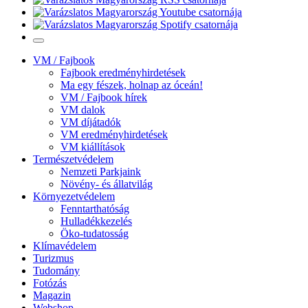
VM / Fajbook
Fajbook eredményhirdetések
Ma egy fészek, holnap az óceán!
VM / Fajbook hírek
VM dalok
VM díjátadók
VM eredményhirdetések
VM kiállítások
Természetvédelem
Nemzeti Parkjaink
Növény- és állatvilág
Környezetvédelem
Fenntarthatóság
Hulladékkezelés
Öko-tudatosság
Klímavédelem
Turizmus
Tudomány
Fotózás
Magazin
Webshop