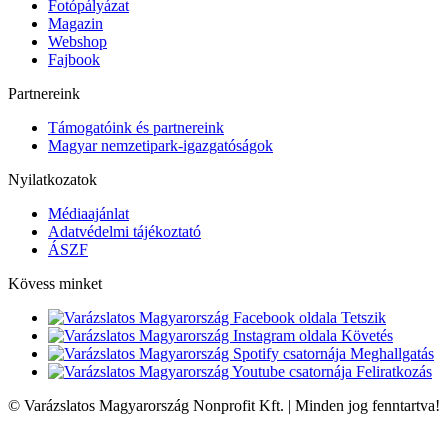
Fotópályázat
Magazin
Webshop
Fajbook
Partnereink
Támogatóink és partnereink
Magyar nemzetipark-igazgatóságok
Nyilatkozatok
Médiaajánlat
Adatvédelmi tájékoztató
ÁSZF
Kövess minket
Tetszik
Követés
Meghallgatás
Feliratkozás
© Varázslatos Magyarország Nonprofit Kft. | Minden jog fenntartva!