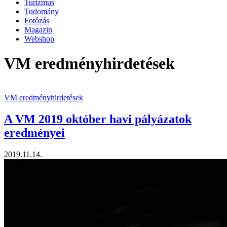
Turizmus
Tudomány
Fotózás
Magazin
Webshop
VM eredményhirdetések
VM eredményhirdetések
A VM 2019 október havi pályázatok
eredményei
2019.11.14.