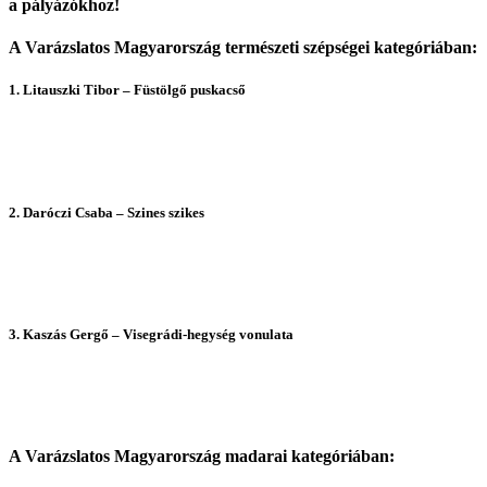
a pályázókhoz!
A Varázslatos Magyarország természeti szépségei kategóriában:
1. Litauszki Tibor – Füstölgő puskacső
2. Daróczi Csaba – Szines szikes
3. Kaszás Gergő – Visegrádi-hegység vonulata
A Varázslatos Magyarország madarai kategóriában: