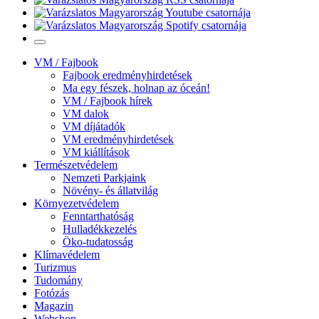
VM / Fajbook
Fajbook eredményhirdetések
Ma egy fészek, holnap az óceán!
VM / Fajbook hírek
VM dalok
VM díjátadók
VM eredményhirdetések
VM kiállítások
Természetvédelem
Nemzeti Parkjaink
Növény- és állatvilág
Környezetvédelem
Fenntarthatóság
Hulladékkezelés
Öko-tudatosság
Klímavédelem
Turizmus
Tudomány
Fotózás
Magazin
Webshop