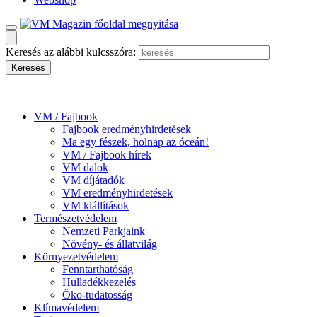
Keresés az alábbi kulcsszóra:
VM / Fajbook
Fajbook eredményhirdetések
Ma egy fészek, holnap az óceán!
VM / Fajbook hírek
VM dalok
VM díjátadók
VM eredményhirdetések
VM kiállítások
Természetvédelem
Nemzeti Parkjaink
Növény- és állatvilág
Környezetvédelem
Fenntarthatóság
Hulladékkezelés
Öko-tudatosság
Klímavédelem