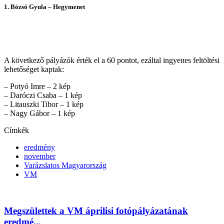
1. Bózsó Gyula – Hegymenet
A következő pályázók érték el a 60 pontot, ezáltal ingyenes feltöltési
lehetőséget kaptak:
– Potyó Imre – 2 kép
– Daróczi Csaba – 1 kép
– Litauszki Tibor – 1 kép
– Nagy Gábor – 1 kép
Címkék
eredmény
november
Varázslatos Magyarország
VM
Megszülettek a VM áprilisi fotópályázatának
eredmé...