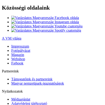
Közösségi oldalaink
A VM világa
Impresszum
Fotópályázat
Magazin
Webshop
Fajbook
Partnereink
Támogatóink és partnereink
Magyar nemzetipark-igazgatóságok
Nyilatkozatok
Médiaajánlat
Adatvédelmi tájékoztató