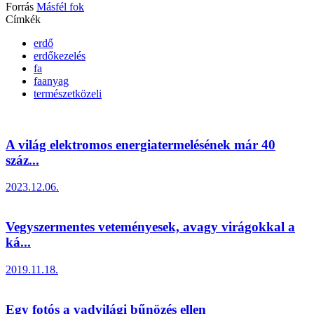
Forrás
Másfél fok
Címkék
erdő
erdőkezelés
fa
faanyag
természetközeli
A világ elektromos energiatermelésének már 40
száz...
2023.12.06.
Vegyszermentes veteményesek, avagy virágokkal a
ká...
2019.11.18.
Egy fotós a vadvilági bűnözés ellen