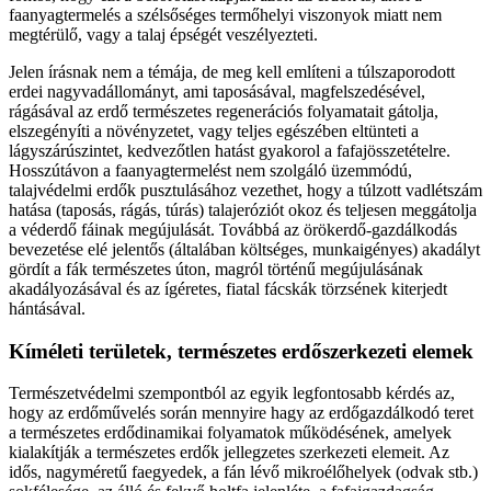
faanyagtermelés a szélsőséges termőhelyi viszonyok miatt nem
megtérülő, vagy a talaj épségét veszélyezteti.
Jelen írásnak nem a témája, de meg kell említeni a túlszaporodott
erdei nagyvadállományt, ami taposásával, magfelszedésével,
rágásával az erdő természetes regenerációs folyamatait gátolja,
elszegényíti a növényzetet, vagy teljes egészében eltünteti a
lágyszárúszintet, kedvezőtlen hatást gyakorol a fafajösszetételre.
Hosszútávon a faanyagtermelést nem szolgáló üzemmódú,
talajvédelmi erdők pusztulásához vezethet, hogy a túlzott vadlétszám
hatása (taposás, rágás, túrás) talajeróziót okoz és teljesen meggátolja
a véderdő fáinak megújulását. Továbbá az örökerdő-gazdálkodás
bevezetése elé jelentős (általában költséges, munkaigényes) akadályt
gördít a fák természetes úton, magról történű megújulásának
akadályozásával és az ígéretes, fiatal fácskák törzsének kiterjedt
hántásával.
Kíméleti területek, természetes erdőszerkezeti elemek
Természetvédelmi szempontból az egyik legfontosabb kérdés az,
hogy az erdőművelés során mennyire hagy az erdőgazdálkodó teret
a természetes erdődinamikai folyamatok működésének, amelyek
kialakítják a természetes erdők jellegzetes szerkezeti elemeit. Az
idős, nagyméretű faegyedek, a fán lévő mikroélőhelyek (odvak stb.)