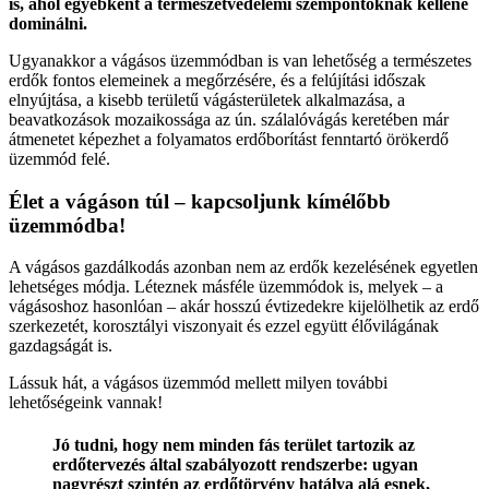
is, ahol egyébként a természetvédelemi szempontoknak kellene
dominálni.
Ugyanakkor a vágásos üzemmódban is van lehetőség a természetes
erdők fontos elemeinek a megőrzésére, és a felújítási időszak
elnyújtása, a kisebb területű vágásterületek alkalmazása, a
beavatkozások mozaikossága az ún. szálalóvágás keretében már
átmenetet képezhet a folyamatos erdőborítást fenntartó örökerdő
üzemmód felé.
Élet a vágáson túl – kapcsoljunk kímélőbb
üzemmódba!
A vágásos gazdálkodás azonban nem az erdők kezelésének egyetlen
lehetséges módja. Léteznek másféle üzemmódok is, melyek – a
vágásoshoz hasonlóan – akár hosszú évtizedekre kijelölhetik az erdő
szerkezetét, korosztályi viszonyait és ezzel együtt élővilágának
gazdagságát is.
Lássuk hát, a vágásos üzemmód mellett milyen további
lehetőségeink vannak!
Jó tudni, hogy nem minden fás terület tartozik az
erdőtervezés által szabályozott rendszerbe: ugyan
nagyrészt szintén az erdőtörvény hatálya alá esnek,