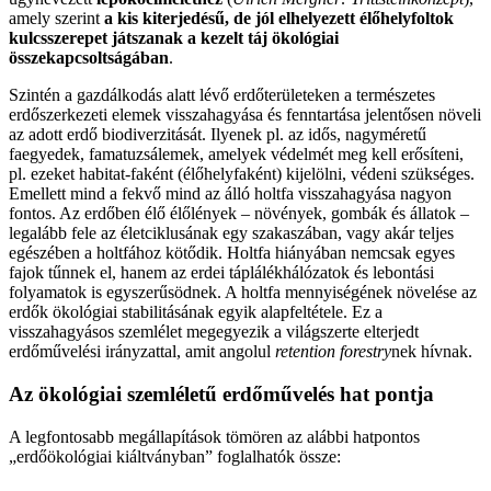
amely szerint
a kis kiterjedésű, de jól elhelyezett élőhelyfoltok
kulcsszerepet játszanak a kezelt táj ökológiai
összekapcsoltságában
.
Szintén a gazdálkodás alatt lévő erdőterületeken a természetes
erdőszerkezeti elemek visszahagyása és fenntartása jelentősen növeli
az adott erdő biodiverzitását. Ilyenek pl. az idős, nagyméretű
faegyedek, famatuzsálemek, amelyek védelmét meg kell erősíteni,
pl. ezeket habitat-faként (élőhelyfaként) kijelölni, védeni szükséges.
Emellett mind a fekvő mind az álló holtfa visszahagyása nagyon
fontos. Az erdőben élő élőlények – növények, gombák és állatok –
legalább fele az életciklusának egy szakaszában, vagy akár teljes
egészében a holtfához kötődik. Holtfa hiányában nemcsak egyes
fajok tűnnek el, hanem az erdei táplálékhálózatok és lebontási
folyamatok is egyszerűsödnek. A holtfa mennyiségének növelése az
erdők ökológiai stabilitásának egyik alapfeltétele. Ez a
visszahagyásos szemlélet megegyezik a világszerte elterjedt
erdőművelési irányzattal, amit angolul
retention forestry
nek hívnak.
Az ökológiai szemléletű erdőművelés hat pontja
A legfontosabb megállapítások tömören az alábbi hatpontos
„erdőökológiai kiáltványban” foglalhatók össze: