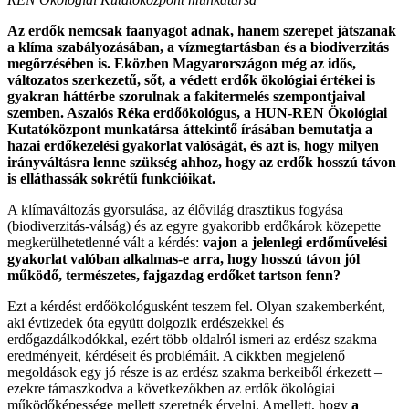
Az erdők nemcsak faanyagot adnak, hanem szerepet játszanak
a klíma szabályozásában, a vízmegtartásban és a biodiverzitás
megőrzésében is. Eközben Magyarországon még az idős,
változatos szerkezetű, sőt, a védett erdők ökológiai értékei is
gyakran háttérbe szorulnak a fakitermelés szempontjaival
szemben. Aszalós Réka erdőökológus, a HUN-REN Ökológiai
Kutatóközpont munkatársa áttekintő írásában bemutatja a
hazai erdőkezelési gyakorlat valóságát, és azt is, hogy milyen
irányváltásra lenne szükség ahhoz, hogy az erdők hosszú távon
is elláthassák sokrétű funkcióikat.
A klímaváltozás gyorsulása, az élővilág drasztikus fogyása
(biodiverzitás-válság) és az egyre gyakoribb erdőkárok közepette
megkerülhetetlenné vált a kérdés:
vajon a jelenlegi erdőművelési
gyakorlat valóban alkalmas-e arra, hogy hosszú távon jól
működő, természetes, fajgazdag erdőket tartson fenn?
Ezt a kérdést erdőökológusként teszem fel. Olyan szakemberként,
aki évtizedek óta együtt dolgozik erdészekkel és
erdőgazdálkodókkal, ezért több oldalról ismeri az erdész szakma
eredményeit, kérdéseit és problémáit. A cikkben megjelenő
megoldások egy jó része is az erdész szakma berkeiből érkezett –
ezekre támaszkodva a következőkben az erdők ökológiai
működőképessége mellett szeretnék érvelni. Amellett, hogy
a