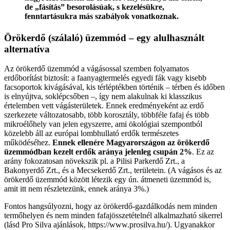
de „fásítás” besorolásúak, s kezelésükre,
fenntartásukra más szabályok vonatkoznak.
Örökerdő (szálaló) üzemmód – egy alulhasznált
alternatíva
Az örökerdő üzemmód a vágásossal szemben folyamatos
erdőborítást biztosít: a faanyagtermelés egyedi fák vagy kisebb
facsoportok kivágásával, kis térléptékben történik – térben és időben
is elnyújtva, soklépcsőben –, így nem alakulnak ki klasszikus
értelemben vett vágásterületek. Ennek eredményeként az erdő
szerkezete változatosabb, több korosztály, többféle fafaj és több
mikroélőhely van jelen egyszerre, ami ökológiai szempontból
közelebb áll az európai lombhullató erdők természetes
működéséhez.
Ennek ellenére Magyarországon az örökerdő
üzemmódban kezelt erdők aránya jelenleg csupán 2%
. Ez az
arány fokozatosan növekszik pl. a Pilisi Parkerdő Zrt., a
Bakonyerdő Zrt., és a Mecsekerdő Zrt., területein. (A vágásos és az
örökerdő üzemmód között létezik egy ún. átmeneti üzemmód is,
amit itt nem részletezünk, ennek aránya 3%.)
Fontos hangsúlyozni, hogy az örökerdő-gazdálkodás nem minden
termőhelyen és nem minden fafajösszetételnél alkalmazható sikerrel
(lásd Pro Silva ajánlások, https://www.prosilva.hu/). Ugyanakkor