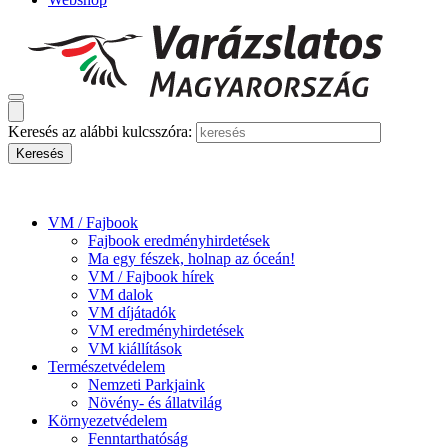
Keresés az alábbi kulcsszóra:
VM / Fajbook
Fajbook eredményhirdetések
Ma egy fészek, holnap az óceán!
VM / Fajbook hírek
VM dalok
VM díjátadók
VM eredményhirdetések
VM kiállítások
Természetvédelem
Nemzeti Parkjaink
Növény- és állatvilág
Környezetvédelem
Fenntarthatóság