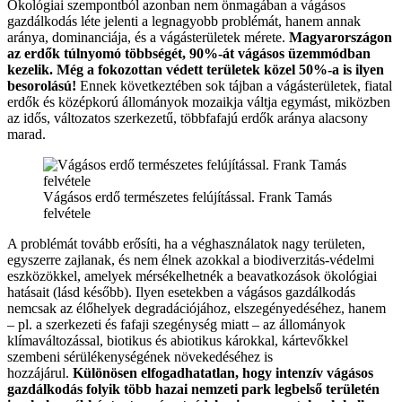
Ökológiai szempontból azonban nem önmagában a vágásos
gazdálkodás léte jelenti a legnagyobb problémát, hanem annak
aránya, dominanciája, és a vágásterületek mérete.
Magyarországon
az erdők túlnyomó többségét, 90%-át vágásos üzemmódban
kezelik. Még a fokozottan védett területek közel 50%-a is ilyen
besorolású!
Ennek következtében sok tájban a vágásterületek, fiatal
erdők és középkorú állományok mozaikja váltja egymást, miközben
az idős, változatos szerkezetű, többfafajú erdők aránya alacsony
marad.
Vágásos erdő természetes felújítással. Frank Tamás
felvétele
A problémát tovább erősíti, ha a véghasználatok nagy területen,
egyszerre zajlanak, és nem élnek azokkal a biodiverzitás-védelmi
eszközökkel, amelyek mérsékelhetnék a beavatkozások ökológiai
hatásait (lásd később). Ilyen esetekben a vágásos gazdálkodás
nemcsak az élőhelyek degradációjához, elszegényedéséhez, hanem
– pl. a szerkezeti és fafaji szegénység miatt – az állományok
klímaváltozással, biotikus és abiotikus károkkal, kártevőkkel
szembeni sérülékenységének növekedéséhez is
hozzájárul.
Különösen elfogadhatatlan, hogy intenzív vágásos
gazdálkodás folyik több hazai nemzeti park legbelső területén