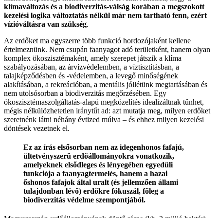
klímaváltozás és a biodiverzitás-válság korában a megszokott
kezelési logika változtatás nélkül már nem tartható fenn, ezért
vízióváltásra van szükség
.
Az erdőket ma egyszerre több funkció hordozójaként kellene
értelmeznünk. Nem csupán faanyagot adó területként, hanem olyan
komplex ökoszisztémaként, amely szerepet játszik a klíma
szabályozásában, az árvízvédelemben, a víztisztításban, a
talajképződésben és -védelemben, a levegő minőségének
alakításában, a rekreációban, a mentális jóllétünk megtartásában és
nem utolsósorban a biodiverzitás megőrzésében. Egy
ökoszisztémaszolgáltatás-alapú megközelítés idealizáltnak tűnhet,
mégis nélkülözhetetlen iránytűt ad: azt mutatja meg, milyen erdőket
szeretnénk látni néhány évtized múlva – és ehhez milyen kezelési
döntések vezetnek el.
Ez az írás elsősorban nem az idegenhonos fafajú,
ültetvényszerű erdőállományokra vonatkozik,
amelyeknek elsődleges és lényegében egyedüli
funkciója a faanyagtermelés, hanem a hazai
őshonos fafajok által uralt (és jellemzően állami
tulajdonban lévő) erdőkre fókuszál, főleg a
biodiverzitás védelme szempontjából.