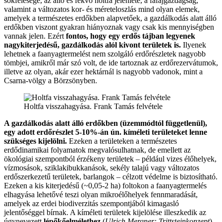
sokfélesége, az álló és fekvő holtfa jelenléte, a fafajgazdagság,
valamint a változatos kor- és méreteloszlás mind olyan elemek,
amelyek a természetes erdőkben alapvetőek, a gazdálkodás alatt álló
erdőkben viszont gyakran hiányoznak vagy csak kis mennyiségben
vannak jelen. Ezért
fontos, hogy egy erdős tájban legyenek
nagykiterjedésű, gazdálkodás alól kivont területek is.
Ilyenek
lehetnek a faanyagtermelést nem szolgáló erdőrészletek nagyobb
tömbjei, amikről már szó volt, de ide tartoznak az erdőrezervátumok,
illetve az olyan, akár ezer hektárnál is nagyobb vadonok, mint a
Csarna-völgy a Börzsönyben.
Holtfa visszahagyása. Frank Tamás felvétele
A gazdálkodás alatt álló erdőkben (üzemmódtól függetlenül),
egy adott erdőrészlet 5-10%-án ún. kíméleti területeket lenne
szükséges kijelölni.
Ezeken a területeken a természetes
erdődinamikai folyamatok megvalósulhatnak, de emellett az
ökológiai szempontból érzékeny területek – például vizes élőhelyek,
vízmosások, sziklakibukkanások, sekély talajú vagy változatos
erdőszerkezetű területek, barlangok – célzott védelme is biztosítható.
Ezeken a kis kiterjedésű (~0,05-2 ha) foltokon a faanyagtermelés
elhagyása lehetővé teszi olyan mikroélőhelyek fennmaradását,
amelyek az erdei biodiverzitás szempontjából kimagasló
jelentőséggel bírnak. A kíméleti területek kijelölése illeszkedik az
úgynevezett
lépőkőelmélethez
(
Ulrich Mergner: Trittsteinkonzept
),