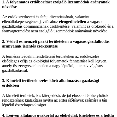
1. A folyamatos erdőborítást szolgáló üzemmódok arányának
növelése
Az erdők szerkezeti és fafaji diverzitásának, valamint
ellenállóképességének javításához
elengedhetetlen
a vágásos
gazdálkodás dominanciának csökkentése, valamint az örökerdő és a
faanyagtermelést nem szolgáló üzemmódok arányának növelése.
2. Védett és nemzeti parki területeken a vágásos gazdálkodás
arányának jelentős csökkentése
A természetvédelmi rendeltetésű területeken az erdőkezelés
elsődleges célja az ökológiai folyamatok fenntartása kell legyen,
amely összeegyeztethetetlen a nagy léptékű, intenzív vágásos
gazdálkodással.
3. Kíméleti területek széles körű alkalmazása gazdasági
erdőkben
A kíméleti területek, kis kiterjedésű, de jól elosztott élőhelyfoltok
rendszerének kialakítása javítja az erdei élőlények számára a táji
léptékű összekapcsoltságot.
4. Legyen általános gyakorlat az élőhelyfák kijelölése és a holtfa