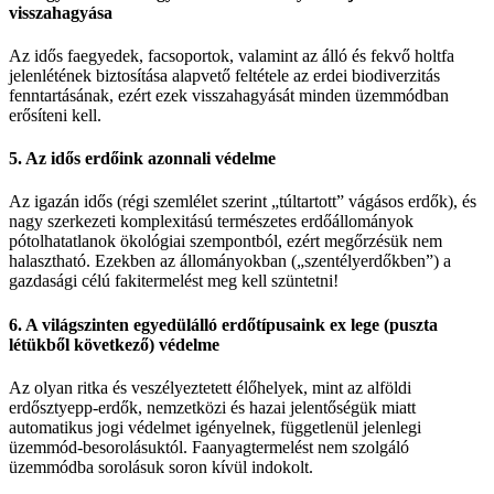
visszahagyása
Az idős faegyedek, facsoportok, valamint az álló és fekvő holtfa
jelenlétének biztosítása alapvető feltétele az erdei biodiverzitás
fenntartásának, ezért ezek visszahagyását minden üzemmódban
erősíteni kell.
5. Az idős erdőink azonnali védelme
Az igazán idős (régi szemlélet szerint „túltartott” vágásos erdők), és
nagy szerkezeti komplexitású természetes erdőállományok
pótolhatatlanok ökológiai szempontból, ezért megőrzésük nem
halasztható. Ezekben az állományokban („szentélyerdőkben”) a
gazdasági célú fakitermelést meg kell szüntetni!
6. A világszinten egyedülálló erdőtípusaink ex lege (puszta
létükből következő) védelme
Az olyan ritka és veszélyeztetett élőhelyek, mint az alföldi
erdősztyepp-erdők, nemzetközi és hazai jelentőségük miatt
automatikus jogi védelmet igényelnek, függetlenül jelenlegi
üzemmód-besorolásuktól. Faanyagtermelést nem szolgáló
üzemmódba sorolásuk soron kívül indokolt.