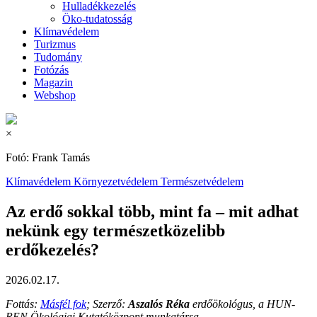
Hulladékkezelés
Öko-tudatosság
Klímavédelem
Turizmus
Tudomány
Fotózás
Magazin
Webshop
×
Fotó: Frank Tamás
Klímavédelem
Környezetvédelem
Természetvédelem
Az erdő sokkal több, mint fa – mit adhat
nekünk egy természetközelibb
erdőkezelés?
2026.02.17.
Fottás:
Másfél fok
; Szerző:
Aszalós Réka
erdőökológus, a HUN-
REN Ökológiai Kutatóközpont munkatársa