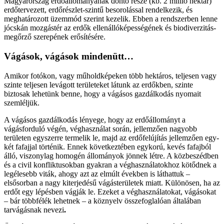
Magyarország erdőállományának döntő része (kb. 2 millió hektár)
erdőtervezett, erdőrészlet-szintű besorolással rendelkezik, és
meghatározott üzemmód szerint kezelik. Ebben a rendszerben lenne
jócskán mozgástér az erdők ellenállóképességének és biodiverzitás-
megőrző szerepének erősítésére.
Vágások, vágások mindenütt…
Amikor fotókon, vagy műholdképeken több hektáros, teljesen vagy
szinte teljesen levágott területeket látunk az erdőkben, szinte
biztosak lehetünk benne, hogy a vágásos gazdálkodás nyomait
szemléljük.
A vágásos gazdálkodás lényege, hogy az erdőállományt a
vágásforduló végén, véghasználat során, jellemzően nagyobb
területen egyszerre termelik le, majd az erdőfelújítás jellemzően egy-
két fafajjal történik. Ennek következtében egykorú, kevés fafajból
álló, viszonylag homogén állományok jönnek létre. A közbeszédben
és a civil konfliktusokban gyakran a véghasználatokhoz kötődnek a
legélesebb viták, ahogy azt az elmúlt években is láthattuk –
elsősorban a nagy kiterjedésű vágásterületek miatt. Különösen, ha az
erdőt egy lépésben vágják le. Ezeket a véghasználatokat, vágásokat
– bár többfélék lehetnek – a köznyelv összefoglalóan általában
tarvágásnak nevezi
.