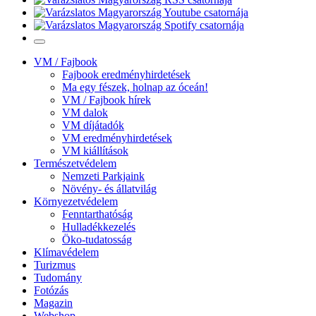
VM / Fajbook
Fajbook eredményhirdetések
Ma egy fészek, holnap az óceán!
VM / Fajbook hírek
VM dalok
VM díjátadók
VM eredményhirdetések
VM kiállítások
Természetvédelem
Nemzeti Parkjaink
Növény- és állatvilág
Környezetvédelem
Fenntarthatóság
Hulladékkezelés
Öko-tudatosság
Klímavédelem
Turizmus
Tudomány
Fotózás
Magazin
Webshop