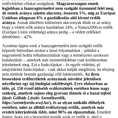
erdővédelmi célokat szolgálnak.
Magyarországon ennek
legjobban a faanyagtermelést nem szolgáló üzemmód felel meg,
de ennek aránya szintén alacsony, összesen 5%, míg az Európai
Unióban átlagosan 8% a gazdálkodás alól kivont erdők
aránya.
Annak tükrében különösen alacsonyak tűnik ez az arány,
hogy a védett erők aránya hazánkban 24%, a Natura2000-es erdők
(Európai Uniós védettség) aránya pedig – a védett erdőkkel
átfedésben – 42%.
Azonban éppen ezek a faanyagtermelést nem szolgáló erdők
képesek biztosítani azokat a lassú folyamatokat – például a
nagyméretű holtfa felhalmozódását vagy a természetes szerkezet
kialakulását –, amelyek más üzemmódokban csak korlátozottan
jelenhetnek meg. Ezt a funkciójukat – és egyéb védelmi, pl.
talajvédelmi funkciójukat – csak akkor tudják megőrizni, ha tényleg
nem történik bennük gazdasági célú fakitermelés.
Az ilyen
besorolású erdőterületek arányának növelése jelentősen
növelhetné egy táj biológiai sokféleségét.
Erre elsősorban az
idős, pl. 150 évnél idősebb erdőrészletek esetében lenne nagy
szükség, amelyek sajnos elég gyorsan tűnnek el a hazai tájból
(lásd:
Gálhidy László: Szentélyerdők,
https://szentelyerdo.wwf.hu/
), és az olyan unikális élőhelyek
esetében, mint az alföldi erdősztyepp-erdők, amelyek már
eredeti kiterjedésük több, mint 90%-án elpusztultak.
Emellett
fontos, hogy ezt a besorolást kapják azok az erdők is, ahol a