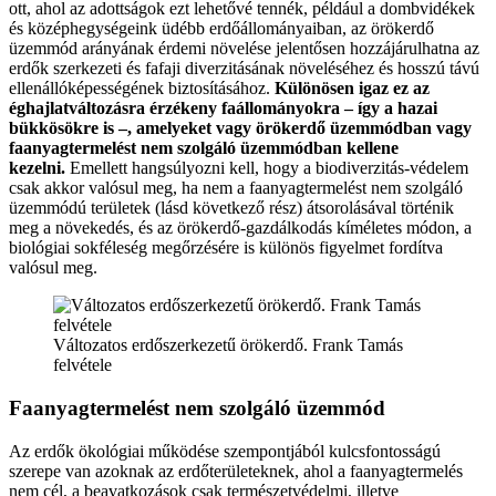
ott, ahol az adottságok ezt lehetővé tennék, például a dombvidékek
és középhegységeink üdébb erdőállományaiban, az örökerdő
üzemmód arányának érdemi növelése jelentősen hozzájárulhatna az
erdők szerkezeti és fafaji diverzitásának növeléséhez és hosszú távú
ellenállóképességének biztosításához.
Különösen igaz ez az
éghajlatváltozásra érzékeny faállományokra – így a hazai
bükkösökre is –, amelyeket vagy örökerdő üzemmódban vagy
faanyagtermelést nem szolgáló üzemmódban kellene
kezelni.
Emellett hangsúlyozni kell, hogy a biodiverzitás-védelem
csak akkor valósul meg, ha nem a faanyagtermelést nem szolgáló
üzemmódú területek (lásd következő rész) átsorolásával történik
meg a növekedés, és az örökerdő-gazdálkodás kíméletes módon, a
biológiai sokféleség megőrzésére is különös figyelmet fordítva
valósul meg.
Változatos erdőszerkezetű örökerdő. Frank Tamás
felvétele
Faanyagtermelést nem szolgáló üzemmód
Az erdők ökológiai működése szempontjából kulcsfontosságú
szerepe van azoknak az erdőterületeknek, ahol a faanyagtermelés
nem cél, a beavatkozások csak természetvédelmi, illetve