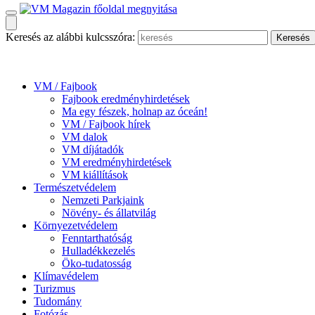
Keresés az alábbi kulcsszóra:
VM / Fajbook
Fajbook eredményhirdetések
Ma egy fészek, holnap az óceán!
VM / Fajbook hírek
VM dalok
VM díjátadók
VM eredményhirdetések
VM kiállítások
Természetvédelem
Nemzeti Parkjaink
Növény- és állatvilág
Környezetvédelem
Fenntarthatóság
Hulladékkezelés
Öko-tudatosság
Klímavédelem
Turizmus
Tudomány
Fotózás