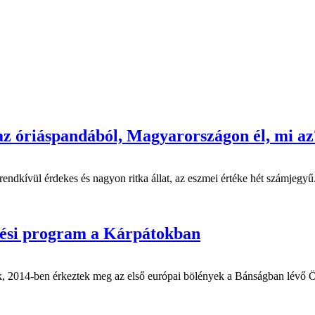
 az óriáspandából, Magyarországon él, mi az
kívül érdekes és nagyon ritka állat, az eszmei értéke hét számjegyű. A 
ítési program a Kárpátokban
ák, 2014-ben érkeztek meg az első európai bölények a Bánságban lévő Ö