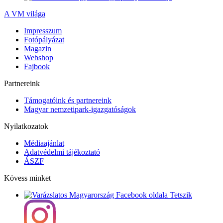
A VM világa
Impresszum
Fotópályázat
Magazin
Webshop
Fajbook
Partnereink
Támogatóink és partnereink
Magyar nemzetipark-igazgatóságok
Nyilatkozatok
Médiaajánlat
Adatvédelmi tájékoztató
ÁSZF
Kövess minket
Tetszik