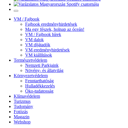
VM / Fajbook
Fajbook eredményhirdetések
Ma egy fészek, holnap az óceán!
VM / Fajbook hírek
VM dalok
VM díjátadók
VM eredményhirdetések
VM kiállítások
Természetvédelem
Nemzeti Parkjaink
Növény- és állatvilág
Környezetvédelem
Fenntarthatóság
Hulladékkezelés
Öko-tudatosság
Klímavédelem
Turizmus
Tudomány
Fotózás
Magazin
Webshop