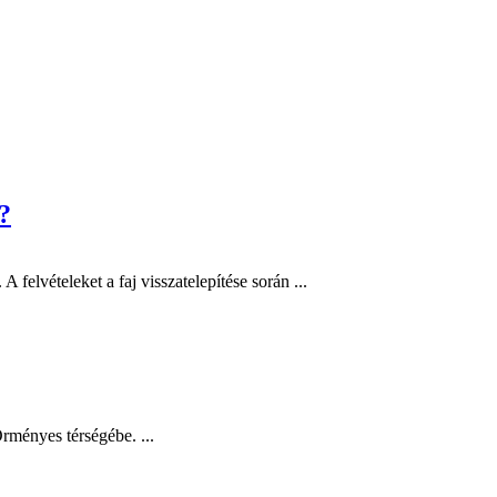
?
felvételeket a faj visszatelepítése során ...
rményes térségébe. ...