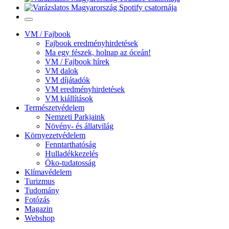
VM / Fajbook
Fajbook eredményhirdetések
Ma egy fészek, holnap az óceán!
VM / Fajbook hírek
VM dalok
VM díjátadók
VM eredményhirdetések
VM kiállítások
Természetvédelem
Nemzeti Parkjaink
Növény- és állatvilág
Környezetvédelem
Fenntarthatóság
Hulladékkezelés
Öko-tudatosság
Klímavédelem
Turizmus
Tudomány
Fotózás
Magazin
Webshop