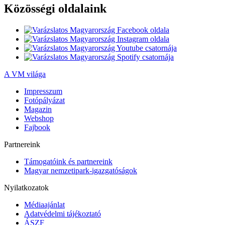
Közösségi oldalaink
A VM világa
Impresszum
Fotópályázat
Magazin
Webshop
Fajbook
Partnereink
Támogatóink és partnereink
Magyar nemzetipark-igazgatóságok
Nyilatkozatok
Médiaajánlat
Adatvédelmi tájékoztató
ÁSZF