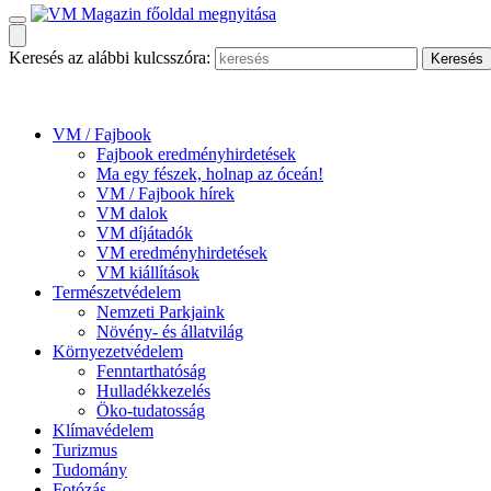
Keresés az alábbi kulcsszóra:
VM / Fajbook
Fajbook eredményhirdetések
Ma egy fészek, holnap az óceán!
VM / Fajbook hírek
VM dalok
VM díjátadók
VM eredményhirdetések
VM kiállítások
Természetvédelem
Nemzeti Parkjaink
Növény- és állatvilág
Környezetvédelem
Fenntarthatóság
Hulladékkezelés
Öko-tudatosság
Klímavédelem
Turizmus
Tudomány
Fotózás