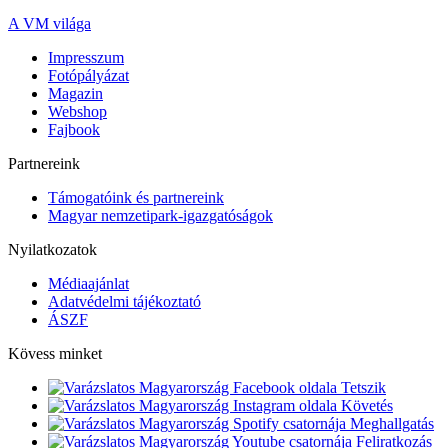
A VM világa
Impresszum
Fotópályázat
Magazin
Webshop
Fajbook
Partnereink
Támogatóink és partnereink
Magyar nemzetipark-igazgatóságok
Nyilatkozatok
Médiaajánlat
Adatvédelmi tájékoztató
ÁSZF
Kövess minket
Tetszik
Követés
Meghallgatás
Feliratkozás