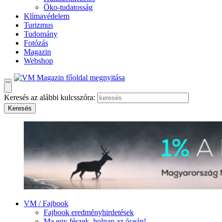
Öko-tudatosság
Klímavédelem
Turizmus
Tudomány
Fotózás
Magazin
Webshop
Keresés az alábbi kulcsszóra:
VM / Fajbook
Fajbook eredményhirdetések
Ma egy fészek, holnap az óceán!