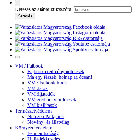
Keresés az alábbi kulcsszóra:
VM / Fajbook
Fajbook eredményhirdetések
Ma egy fészek, holnap az óceán!
VM / Fajbook hírek
VM dalok
VM díjátadók
VM eredményhirdetések
VM kiállítások
Természetvédelem
Nemzeti Parkjaink
Növény- és állatvilág
Környezetvédelem
Fenntarthatóság
Hulladékkezelés