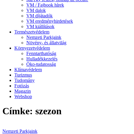
VM / Fajbook hírek
VM dalok
VM díjátadók
VM eredményhirdetések
VM kiállítások
Természetvédelem
Nemzeti Parkjaink
Növény- és állatvilág
Környezetvédelem
Fenntarthatóság
Hulladékkezelés
Öko-tudatosság
Klímavédelem
Turizmus
Tudomány
Fotózás
Magazin
Webshop
Címke: szezon
Nemzeti Parkjaink