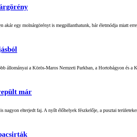
nárgörény
n akár egy molnárgörényt is megpillanthatunk, bár életmódja miatt erre 
jásból
nagyobb állományai a Körös-Maros Nemzeti Parkban, a Hortobágyon és a 
repült már
 nagyon elterjedt faj. A nyílt élőhelyek fészkelője, a pusztai területeke
pacsirták