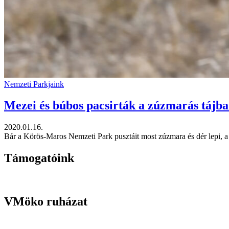
Nemzeti Parkjaink
Mezei és búbos pacsirták a zúzmarás tájb
2020.01.16.
Bár a Körös-Maros Nemzeti Park pusztáit most zúzmara és dér lepi, a 
Támogatóink
VMöko ruházat