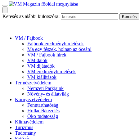
Keresés az alábbi kulcsszóra:
VM / Fajbook
Fajbook eredményhirdetések
Ma egy fészek, holnap az óceán!
VM / Fajbook hírek
VM dalok
VM díjátadók
VM eredményhirdetések
VM kiállítások
Természetvédelem
Nemzeti Parkjaink
Növény- és állatvilág
Környezetvédelem
Fenntarthatóság
Hulladékkezelés
Öko-tudatosság
Klímavédelem
Turizmus
Tudomány
Fotózás