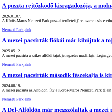
A puszta rejtőzködő kisragadozója, a mol
2026.01.07.
A Körös-Maros Nemzeti Park pusztai területeit járva szerencsés esetbe
Nemzeti Parkjaink
A mezei pacsirták fiókái már kibújtak a to
2025.05.12.
A mezei pacsirta a szikes alföldi tájak jellegzetes madárfaja. Leg
Nemzeti Parkjaink
A mezei pacsirták második fészekalja is ki
2024.08.19.
A mezei pacsirta az Alföldön, így a Körös-Maros Nemzeti Park tájain is
Nemzeti Parkjaink
A Dél-Alföldön már megszólaltak a mezei 