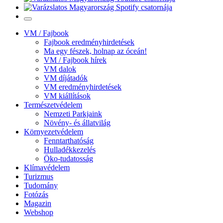
VM / Fajbook
Fajbook eredményhirdetések
Ma egy fészek, holnap az óceán!
VM / Fajbook hírek
VM dalok
VM díjátadók
VM eredményhirdetések
VM kiállítások
Természetvédelem
Nemzeti Parkjaink
Növény- és állatvilág
Környezetvédelem
Fenntarthatóság
Hulladékkezelés
Öko-tudatosság
Klímavédelem
Turizmus
Tudomány
Fotózás
Magazin
Webshop