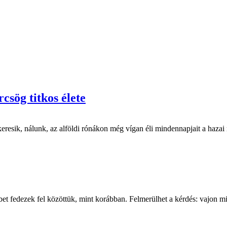
csög titkos élete
esik, nálunk, az alföldi rónákon még vígan éli mindennapjait a hazai 
t fedezek fel közöttük, mint korábban. Felmerülhet a kérdés: vajon mi