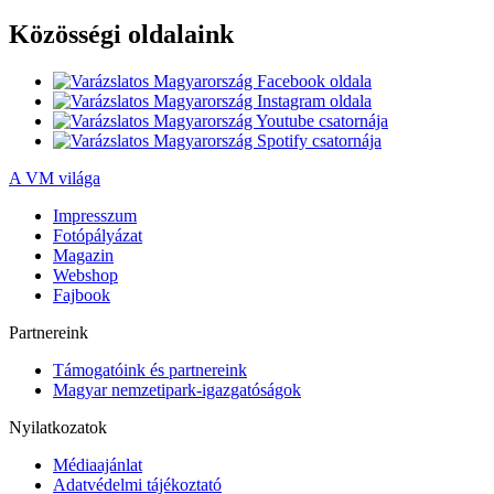
Közösségi oldalaink
A VM világa
Impresszum
Fotópályázat
Magazin
Webshop
Fajbook
Partnereink
Támogatóink és partnereink
Magyar nemzetipark-igazgatóságok
Nyilatkozatok
Médiaajánlat
Adatvédelmi tájékoztató