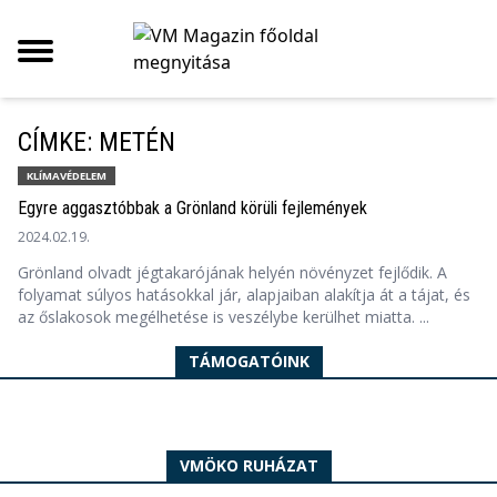
CÍMKE: METÉN
KLÍMAVÉDELEM
Egyre aggasztóbbak a Grönland körüli fejlemények
2024.02.19.
Grönland olvadt jégtakarójának helyén növényzet fejlődik. A
folyamat súlyos hatásokkal jár, alapjaiban alakítja át a tájat, és
az őslakosok megélhetése is veszélybe kerülhet miatta. ...
TÁMOGATÓINK
VMÖKO RUHÁZAT