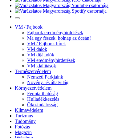
VM / Fajbook
Fajbook eredményhirdetések
Ma egy fészek, holnap az óceán!
VM / Fajbook hírek
VM dalok
VM díjátadók
VM eredményhirdetések
VM kiállítások
Természetvédelem
Nemzeti Parkjaink
Növény- és állatvilág
Környezetvédelem
Fenntarthatóság
Hulladékkezelés
Öko-tudatosság
Klímavédelem
Turizmus
Tudomány
Fotózás
Magazin
Webshop