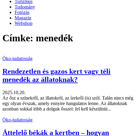
Turizmus
Tudomány
Fotózás
Magazin
Webshop
Címke: menedék
Öko-tudatosság
Rendezetlen és gazos kert vagy téli
menedék az állatoknak?
2025.10.20.
Az ősz a színekről, az illatokról, az ízekről (is) szól. Talán nincs még
egy olyan évszak, amely ennyire hangulatos lenne. Az állatoknak
azonban sokkal több a dolguk ősszel: fel kell készülniü...
Öko-tudatosság
Áttelelő békák a kertben – hogyan