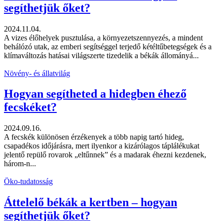
segíthetjük őket?
2024.11.04.
A vizes élőhelyek pusztulása, a környezetszennyezés, a mindent
behálózó utak, az emberi segítséggel terjedő kétéltűbetegségek és a
klímaváltozás hatásai világszerte tizedelik a békák állományá...
Növény- és állatvilág
Hogyan segítheted a hidegben éhező
fecskéket?
2024.09.16.
A fecskék különösen érzékenyek a több napig tartó hideg,
csapadékos időjárásra, mert ilyenkor a kizárólagos táplálékukat
jelentő repülő rovarok „eltűnnek” és a madarak éhezni kezdenek,
három-n...
Öko-tudatosság
Áttelelő békák a kertben – hogyan
segíthetjük őket?