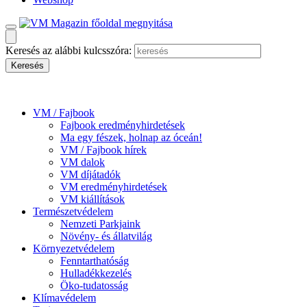
Keresés az alábbi kulcsszóra:
VM / Fajbook
Fajbook eredményhirdetések
Ma egy fészek, holnap az óceán!
VM / Fajbook hírek
VM dalok
VM díjátadók
VM eredményhirdetések
VM kiállítások
Természetvédelem
Nemzeti Parkjaink
Növény- és állatvilág
Környezetvédelem
Fenntarthatóság
Hulladékkezelés
Öko-tudatosság
Klímavédelem