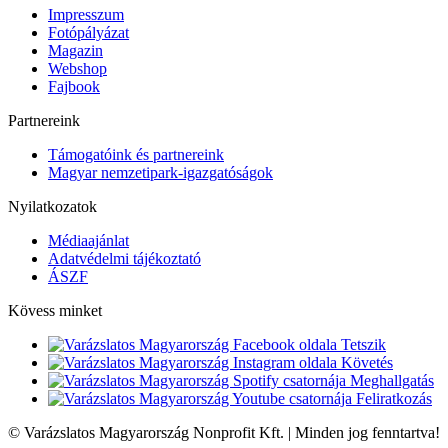
Impresszum
Fotópályázat
Magazin
Webshop
Fajbook
Partnereink
Támogatóink és partnereink
Magyar nemzetipark-igazgatóságok
Nyilatkozatok
Médiaajánlat
Adatvédelmi tájékoztató
ÁSZF
Kövess minket
Tetszik
Követés
Meghallgatás
Feliratkozás
© Varázslatos Magyarország Nonprofit Kft. | Minden jog fenntartva!